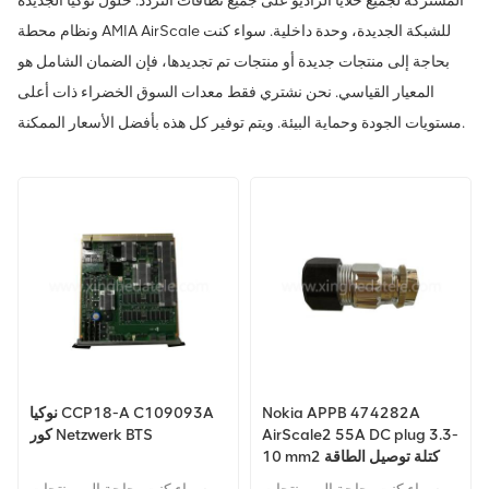
المشتركة لجميع خلايا الراديو على جميع نطاقات التردد. حلول نوكيا الجديدة
ونظام محطة AMIA AirScale للشبكة الجديدة، وحدة داخلية. سواء كنت
بحاجة إلى منتجات جديدة أو منتجات تم تجديدها، فإن الضمان الشامل هو
المعيار القياسي. نحن نشتري فقط معدات السوق الخضراء ذات أعلى
مستويات الجودة وحماية البيئة. ويتم توفير كل هذه بأفضل الأسعار الممكنة.
Nokia APPB 474282A
نوكيا CCP18-A C109093A
AirScale2 55A DC plug 3.3-
كور Netzwerk BTS
10 mm2 كتلة توصيل الطاقة