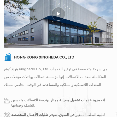
HONG KONG XINGHEDA CO., LTD
هونغ كونغ Xingheda Co., Ltd. هي شركة متخصصة في توفير الخدمات
المتكاملة لمعدات الاتصالات. إنها مؤسسة اتصالات بها ثلاث مؤهلات من
المعدات اللاسلكية والسلكية والمساعدة. في الوقت الحاضر، تمتلك
الشركة مستودعين ذكيين ومراكز توزيع للمصانع في تشانغشا وهونغ كونغ.
إنه
مزود خدمات تشغيل وصيانة
ممتاز لهندسة الاتصالات وتحسين
في عام 2016، قمنا بإنشاء مقر مبيعات دولي في مدينة تشانغشا، الصين.
الشبكة وصيانتها.
يقع مقرنا في الصين، وننفذ أعمالًا دولية في جنوب شرق آسيا وأوروبا
لتلبية الطلب المتغير في السوق، تتوفر
طلبات الأعمال المخصصة
والولايات المتحدة وأفريقيا وروسيا، ونوفر المحطات الأساسية ونزود