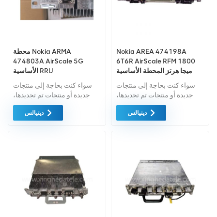
Nokia AREA 474198A
محطة Nokia ARMA
474803A AirScale 5G
6T6R AirScale RFM 1800
ميجا هرتز المحطة الأساسية
الأساسية RRU
سواء كنت بحاجة إلى منتجات
سواء كنت بحاجة إلى منتجات
جديدة أو منتجات تم تجديدها،
جديدة أو منتجات تم تجديدها،
فإن الضمان الشامل هو المعيار
فإن الضمان الشامل هو المعيار
ديتيالس
ديتيالس
القياسي. فنحن نشتري فقط
القياسي. فنحن نشتري فقط
معدات السوق الخضراء ذات
معدات السوق الخضراء ذات
أعلى مستويات الجودة. ويتم
أعلى مستويات الجودة. ويتم
توفير كل هذه بأفضل الأسعار
توفير كل هذه بأفضل الأسعار
الممكنة.
الممكنة.