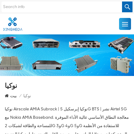
نوكيا
نوكيا
/
بيت
نوكيا Airscale AMIA Subrack | نوكيا إيرسكيل 5G BTS | نشر Airtel 5G
مع Nokia AMIA Baseband. معالجة النطاق الأساسي عالية الأداء الموفرة
للمساحة والطاقة لشبكات 2G و3G و4G و5G للاستفادة من الأنظمة