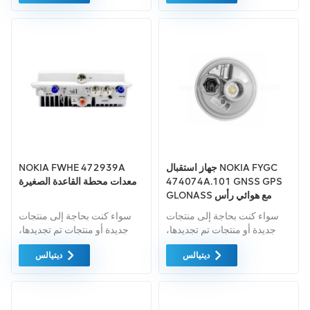
معدات السوق الخضراء بأعلى
معدات السوق الخضراء ذات
مستويات الجودة. ويتم توفير كل
أعلى مستويات الجودة وحماية
هذه بأفضل الأسعار الممكنة.
البيئة. ويتم توفير كل هذه بأفضل
الأسعار الممكنة.
جهاز استقبال NOKIA FYGC
NOKIA FWHE 472939A
474074A.101 GNSS GPS
معدات محطة القاعدة الصغيرة
GLONASS مع هوائي رأس
الفطر
سواء كنت بحاجة إلى منتجات
سواء كنت بحاجة إلى منتجات
جديدة أو منتجات تم تجديدها،
جديدة أو منتجات تم تجديدها،
فإن الضمان الشامل هو المعيار
فإن الضمان الشامل هو المعيار
ديتيالس
ديتيالس
القياسي. فنحن نشتري فقط
القياسي. نحن نشتري فقط
معدات السوق الخضراء ذات
معدات السوق الخضراء بأعلى
أعلى مستويات الجودة. ويتم
مستويات الجودة، ويتم توفير كل
توفير كل هذه بأفضل الأسعار
هذه المعدات بأفضل سعر