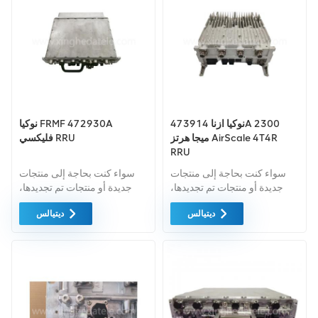
الممكنة.
ممكن.
نوكيا ازنا 473914A 2300
نوكيا FRMF 472930A
ميجا هرتز AirScale 4T4R
فليكسي RRU
RRU
سواء كنت بحاجة إلى منتجات
سواء كنت بحاجة إلى منتجات
جديدة أو منتجات تم تجديدها،
جديدة أو منتجات تم تجديدها،
فإن الضمان الشامل هو المعيار
فإن الضمان الشامل هو المعيار
ديتيالس
ديتيالس
القياسي. فنحن نشتري فقط
القياسي. فنحن نشتري فقط
معدات السوق الخضراء ذات
معدات السوق الخضراء ذات
أعلى مستويات الجودة. ويتم
أعلى مستويات الجودة. ويتم
توفير كل هذه بأفضل الأسعار
توفير كل هذه بأفضل الأسعار
الممكنة.
الممكنة.