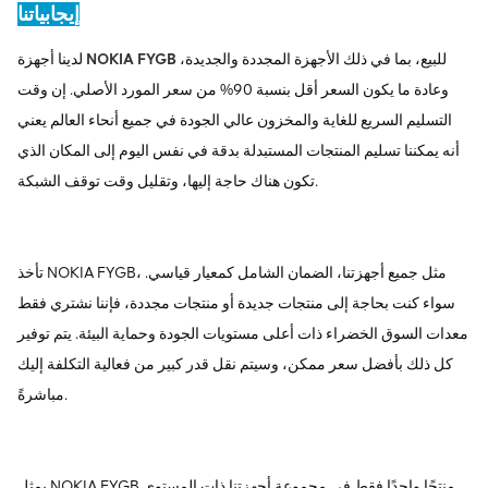
إيجابياتنا
للبيع، بما في ذلك الأجهزة المجددة والجديدة،
NOKIA FYGB
لدينا أجهزة
وعادة ما يكون السعر أقل بنسبة 90% من سعر المورد الأصلي. إن وقت
التسليم السريع للغاية والمخزون عالي الجودة في جميع أنحاء العالم يعني
أنه يمكننا تسليم المنتجات المستبدلة بدقة في نفس اليوم إلى المكان الذي
تكون هناك حاجة إليها، وتقليل وقت توقف الشبكة.
تأخذ NOKIA FYGB، مثل جميع أجهزتنا، الضمان الشامل كمعيار قياسي.
سواء كنت بحاجة إلى منتجات جديدة أو منتجات مجددة، فإننا نشتري فقط
معدات السوق الخضراء ذات أعلى مستويات الجودة وحماية البيئة. يتم توفير
كل ذلك بأفضل سعر ممكن، وسيتم نقل قدر كبير من فعالية التكلفة إليك
مباشرةً.
يمثل NOKIA FYGB منتجًا واحدًا فقط في مجموعة أجهزتنا ذات المستوى