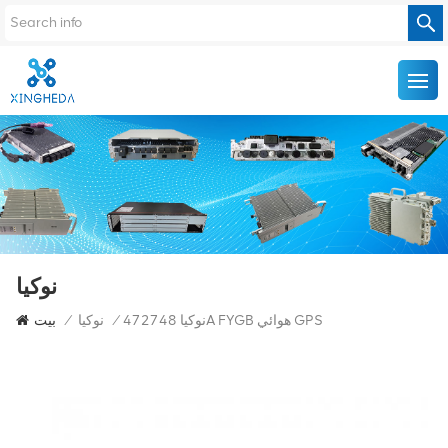
نوكيا
نوكيا 472748A FYGB هوائي GPS
/
نوكيا
/
بيت