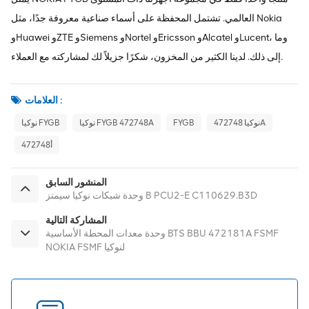
العالمي. تشتمل المحفظة على أسماء صناعية معروفة جدًا، مثل Nokia
وHuawei وZTE وSiemens وNortel وEricsson وAlcatel وLucent، وما
إلى ذلك. لدينا الكثير من المخزون، شكرًا جزيلاً لك لمشاركته مع العملاء.
العلامات :
نوكيا 472748A
FYGB
نوكيا FYGB 472748A
نوكيا FYGB
472748أ
المنشور السابق
وحدة شبكات نوكيا سيمنز B PCU2-E C110629.B3D
المشاركة التالية
وحدة معدات المحطة الأساسية BTS BBU 472181A FSMF
NOKIA FSMF لنوكيا