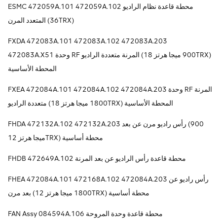
ESMC 472059A.101 472059A.102 محطة قاعدة نظام الراديو
المتعدد المرن (36TRX)
FXDA 472083A.101 472083A.102 472083A.203
472083A.X51 وحدة RF المرنة متعددة الراديو (900 ميجا هرتز 18TRX)
المحطة الأساسية
FXEA 472084A.101 472084A.102 472084A.203 وحدة RF المرنة
متعددة الراديو (1800 ميجا هرتز 18TRX) المحطة الأساسية
FHDA 472132A.102 472132A.203 رأس راديو مرن عن بعد (900
ميجا هرتز 12TRX) محطة أساسية
FHDB 472649A.102 محطة قاعدة رأس الراديو عن بعد المرنة
FHEA 472084A.101 472168A.102 472084A.203 رأس راديو عن
بعد مرن (1800 ميجا هرتز 12TRX) محطة أساسية
FAN Assy 084594A.106 محطة قاعدة وحدة المروحة