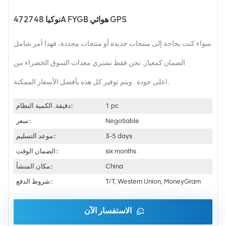
نوكيا 472748A FYGB هوائي GPS
سواء كنت بحاجة إلى منتجات جديدة أو منتجات مجددة، فهذا أمر شامل
الضمان كمعيار. نحن فقط نشتري معدات السوق الخضراء من
اعلى جودة . ويتم توفير كل هذه بأفضل الأسعار الممكنة.
1 pc
دقيقة. الكمية النظام::
Negotiable
سعر::
3-5 days
موعد التسليم::
six months
الضمان الوقت::
China
مكان المنشأ::
T/T, Western Union, MoneyGram
شروط الدفع::
الاستفسار الآن