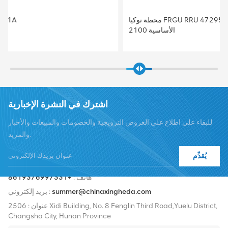
محطة نوكيا FRGU RRU 472956A FLEXI RF MODULE 6TX
2100 الأساسية
اشترك في النشرة الإخبارية
للبقاء على اطلاع على العروض الترويجية والخصومات والمبيعات والأخبار
والمزيد.
يُقدِّم
هاتف :
+8619376997331
summer@chinaxingheda.com
بريد إلكتروني :
عنوان : 2506 Xidi Building, No. 8 Fenglin Third Road,Yuelu District,
Changsha City, Hunan Province