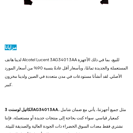
مزايانا
لدينا هاتف Alcatel Lucent 3AG34013AA للبيع، بما في ذلك الأجهزة
المستعملة والجديدة تمامًا، وبأسعار أقل عادةً بنسبة 90% من أسعار المورد
الأصلي. لقد أنشأنا مستودعات في مدن متعددة في الصين ولدينا مخزون
كبير.
، مثل جميع أجهزتنا، يأتي مع ضمان شامل
الكاتيل لوسنت 3AG34013AA
كمعيار قياسي. سواء كنت بحاجة إلى منتجات جديدة أو مستعملة، فإننا
نشتري فقط معدات السوق الخضراء ذات الجودة العالية والصديقة للبيئة.