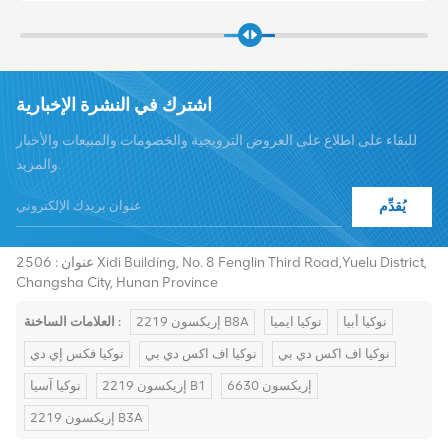
اشترك في النشرة الإخبارية
للبقاء على اطلاع على العروض الترويجية والخصومات والمبيعات والأخبار
والمزيد.
يُقدِّم
هاتف :
+8619376997331
summer@chinaxingheda.com
بريد إلكتروني :
عنوان : 2506 Xidi Building, No. 8 Fenglin Third Road,Yuelu District,
Changsha City, Hunan Province
نوكيا أبيا
نوكيا ايميا
إريكسون 2219 B8A
العلامات الساخنة :
نوكيا اف اكس دي بي
نوكيا اف اكس دي بي
نوكيا فكس إي دي
إريكسون 6630
إريكسون 2219 B1
نوكيا آسيا
إريكسون 2219 B3A