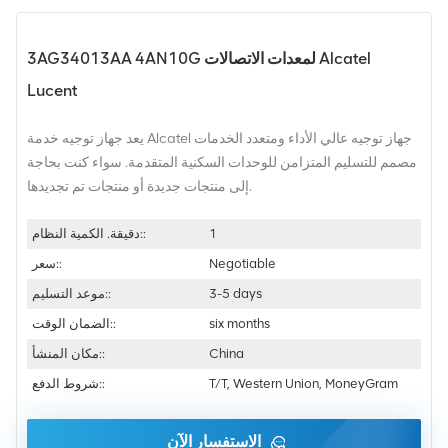
3AG34013AA 4AN10G لمعدات الاتصالات Alcatel
Lucent
يعد جهاز توجيه خدمة Alcatel جهاز توجيه عالي الأداء ومتعدد الخدمات
مصمم للتسليم المتزامن للوحدات السكنية المتقدمة. سواء كنت بحاجة
إلى منتجات جديدة أو منتجات تم تجديدها.
1
دقيقة. الكمية النظام::
Negotiable
سعر::
3-5 days
موعد التسليم::
six months
الضمان الوقت::
China
مكان المنشأ::
T/T, Western Union, MoneyGram
شروط الدفع::
الاستفسار الآن