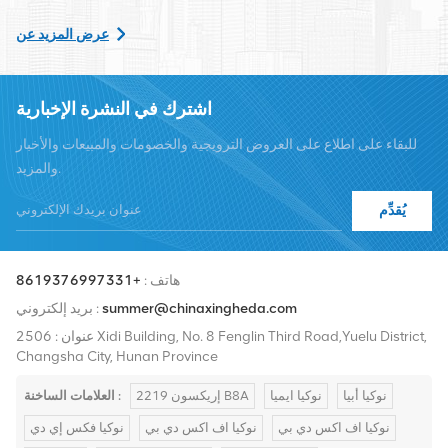
الشاملة مثل النقل وإمدادات الطاقة والوحدات الضوئية، الكابلات
عرض المزيد عن
والمحطات والمواد المساعدة الداعمة. يشمل مقدمو الخدمة Nokia
وEricsson وHuawei وZTE وBell وAlcatel وNortel وSiemens وLucent.
اشترك في النشرة الإخبارية
سنقوم بتوسيع حصتنا في السوق الدولية بمنتجات عالية الجودة وخدمات
للبقاء على اطلاع على العروض الترويجية والخصومات والمبيعات والأخبار
عالية الجودة وأسعار معقولة والتسليم في الوقت المناسب.
والمزيد.
يُقدِّم
هاتف :
+8619376997331
summer@chinaxingheda.com
بريد إلكتروني :
عنوان : 2506 Xidi Building, No. 8 Fenglin Third Road,Yuelu District,
Changsha City, Hunan Province
نوكيا أبيا
نوكيا ايميا
إريكسون 2219 B8A
العلامات الساخنة :
نوكيا اف اكس دي بي
نوكيا اف اكس دي بي
نوكيا فكس إي دي