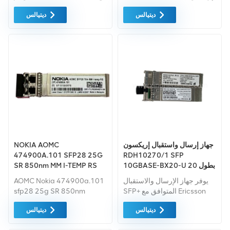
لن يكون لها أي مشكلة التوافق
تلقائية وظيفة التحكم (APC)
ديتيالس
ديتيالس
مع أجهزة إريكسون الخاصة بك.
ودوائر تعويض درجة الحرارة
لضمان نسبة انقراض مستقرة
على جميع نطاقات درجة حرارة
التشغيل.
جهاز إرسال واستقبال إريكسون
NOKIA AOMC
474900A.101 SFP28 25G
RDH10270/1 SFP
10GBASE-BX20-U بطول 20
SR 850nm MM I-TEMP RS
كم BIDI SFP+
يوفر جهاز الإرسال والاستقبال
AOMC Nokia 474900a.101
SFP+ المتوافق مع Ericsson
sfp28 25g SR 850nm
tansciever
RDH10270/1 10 GBase-BX
ديتيالس
ديتيالس
من خلال وضع ما يصل إلى 20
كم عبر الألياف أحادية الوضع