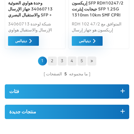
إريكسون SFP RDH10247/2
وحدة هواوي الضوئية
جيجابت إيثرنت SFP 1.25G
34060713 جهاز الإرسال
1310nm 10km SMF CPRI
والاستقبال البصري SFP +
وحدة الإرسال والاستقبال
1310nm 9.8G LC SM 1.4km
RDH 102 47/2 المتوافق مع
34060713 شبكة لوحدة
إريكسون هو جهاز إرسال
الإرسال والاستقبال هواوي
واستقبال SFP (عامل صغير
الألياف البصرية SFP + 1310
ديتيالس
ديتيالس
الحجم قابل للتوصيل)، تعمل عبر
نانومتر
كابل ضوئي مزدوج الألياف
أحادي الوضع (SMF). لديها الحد
الأدنى ميزانية بصرية مضمونة
1
2
3
4
5
تبلغ 12 ديسيبل.
ما مجموعه
5
الصفحات
فئات
منتجات جديدة