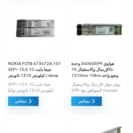
(SMF) باستخدام طول موجة
يبلغ 1270nmTx/1330nmRx
عبر موصل LC.
هواوي 34060599 وحدة
NOKIA FOTB 473472A.101
الإرسال والاستقبال 10G-
SFP+ 10.5 جيجا بايت 10
1310nm-10km وضع واحد
كيلومتر 1310 نانومتر i-temp
RTXM228-402
يوفر جهاز الإرسال والاستقبال
SFP+ 10.5 جيجا بايت 10
SFP+ المتوافق مع Huawei
كيلومتر 1310 نانومتر نوكيا
34060599 10GBase-LR من
فوتب
ديتيالس
ديتيالس
خلال وضع ما يصل إلى 10
كيلومترات عبر الألياف أحادية
الوضع (SMF) بطول موجة يبلغ
1310 نانومتر باستخدام موصل
LC.