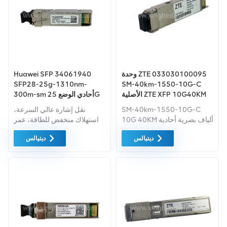
وحدة ZTE 033030100095
Huawei SFP 34061940
SFP28-25g-1310nm-
SM-40km-1550-10G-C
الأصلية ZTE XFP 10G40KM
300m-sm أحادي الوضع 25G
1310NM 300m جهاز إرسال
SM-40km-1550-10G-C
نقل إشارة عالي السرعة،
واستقبال عالي السرعة lc smf
10G 40KM ألياف بصرية أحادية
استهلاك منخفض للطاقة، عمر
0.3 كجم
الوضع
خدمة طويل. سرعة عالية،
ديتيالس
ديتيالس
انتقال مستقر وموثوقية عالية.
سرعة عالية، نقل عالي
واستهلاك منخفض للطاقة.