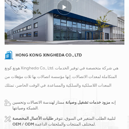
HONG KONG XINGHEDA CO., LTD
هونغ كونغ Xingheda Co., Ltd. هي شركة متخصصة في توفير الخدمات
المتكاملة لمعدات الاتصالات. إنها مؤسسة اتصالات بها ثلاث مؤهلات من
المعدات اللاسلكية والسلكية والمساعدة. في الوقت الحاضر، تمتلك
الشركة مستودعين ذكيين ومراكز توزيع للمصانع في تشانغشا وهونغ كونغ.
إنه
مزود خدمات تشغيل وصيانة
ممتاز لهندسة الاتصالات وتحسين
في عام 2016، قمنا بإنشاء مقر مبيعات دولي في مدينة تشانغشا، الصين.
الشبكة وصيانتها.
يقع مقرنا في الصين، وننفذ أعمالًا دولية في جنوب شرق آسيا وأوروبا
لتلبية الطلب المتغير في السوق، تتوفر
طلبات الأعمال المخصصة
والولايات المتحدة وأفريقيا وروسيا، ونوفر المحطات الأساسية ونزود
لمختلف المنتجات والملحقات الداعمة.
OEM / ODM
مشغلي الاتصالات الرائدين إقليميًا بتحويل المعدات وخدمات الصيانة