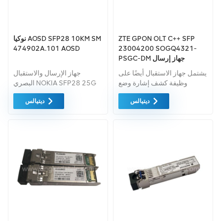
ZTE GPON OLT C++ SFP
نوكيا AOSD SFP28 10KM SM
474902A.101 AOSD
23004200 SOGQ4321-
PSGC-DM جهاز إرسال
واستقبال الألياف الضوئية ZTE
يشتمل جهاز الاستقبال أيضًا على
جهاز الإرسال والاستقبال
033030400016
وظيفة كشف إشارة وضع
البصري NOKIA SFP28 25G
الاندفاع وإخراجها إخراج RSSI
LR 10km 1310nm I-Temp
ديتيالس
ديتيالس
سريع والذي يتم تمكينه بواسطة
RS
المشغل.