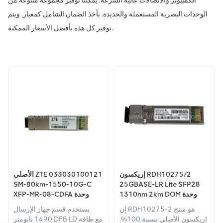
الكمبيوتر والاتصالات عالية السرعة. يمكننا توفير مجموعة متنوعة من
الوحدات البصرية المستعملة والجديدة. يأخذ الضمان الشامل كمعيار. ويتم
توفير كل هذه بأفضل الأسعار الممكنة.
إريكسون RDH10275/2
الأصلي ZTE 033030100121
SM-80km-1550-10G-C
25GBASE-LR Lite SFP28
1310nm 2km DOM وحدة
XFP-MR-08-CDFA وحدة
الإرسال والاستقبال SP-25E-
الألياف البصرية فئة 1 ليزر
إن RDH10275-2 هو منتج
يستخدم قسم جهاز الإرسال
LR-IDFP-EN
إريكسون الأصلي بنسبة 100%.
1490 نانومتر DFB LD مع طاقة