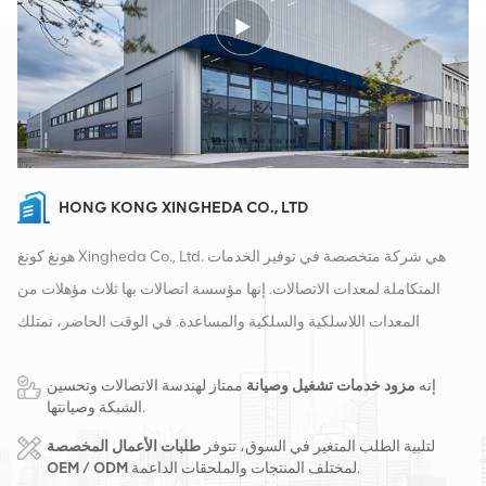
HONG KONG XINGHEDA CO., LTD
هونغ كونغ Xingheda Co., Ltd. هي شركة متخصصة في توفير الخدمات
المتكاملة لمعدات الاتصالات. إنها مؤسسة اتصالات بها ثلاث مؤهلات من
المعدات اللاسلكية والسلكية والمساعدة. في الوقت الحاضر، تمتلك
الشركة مستودعين ذكيين ومراكز توزيع للمصانع في تشانغشا وهونغ كونغ.
إنه
مزود خدمات تشغيل وصيانة
ممتاز لهندسة الاتصالات وتحسين
في عام 2016، قمنا بإنشاء مقر مبيعات دولي في مدينة تشانغشا، الصين.
الشبكة وصيانتها.
يقع مقرنا في الصين، وننفذ أعمالًا دولية في جنوب شرق آسيا وأوروبا
لتلبية الطلب المتغير في السوق، تتوفر
طلبات الأعمال المخصصة
والولايات المتحدة وأفريقيا وروسيا، ونوفر المحطات الأساسية ونزود
لمختلف المنتجات والملحقات الداعمة.
OEM / ODM
مشغلي الاتصالات الرائدين إقليميًا بتحويل المعدات وخدمات الصيانة