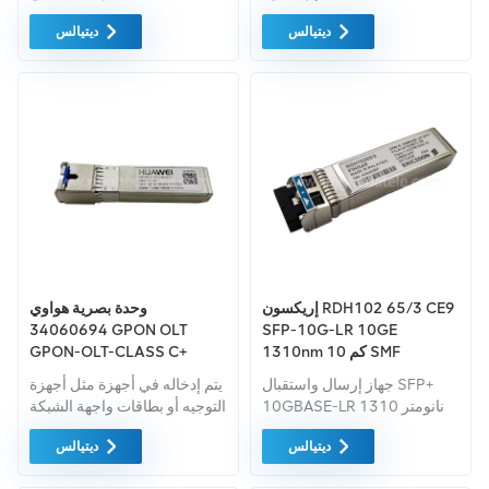
E357678
المستعملة والجديدة لشركة
وما بعد البيع من هواوي وZTE
ديتيالس
ديتيالس
إريكسون، إذا كان لديك
القدرة على التصميم والتخطيط،
احتياجات أخرى، واسمحوا لنا أن
والحل البديل منخفض التكلفة
نعرف النموذج المحدد
إريكسون RDH102 65/3 CE9
وحدة بصرية هواوي
34060694 GPON OLT
SFP-10G-LR 10GE
1310nm 10 كم SMF
GPON-OLT-CLASS C+
GPON OLT CLASS C+
جهاز إرسال واستقبال SFP+
يتم إدخاله في أجهزة مثل أجهزة
SSLX1T1LTD HSC
10GBASE-LR 1310 نانومتر
التوجيه أو بطاقات واجهة الشبكة
03030RSB
بطول 10 كم متوافق SFP+
التي توفير فتحة واحدة أو أكثر
ديتيالس
ديتيالس
وحدة الإرسال والاستقبال
لوحدة الإرسال والاستقبال.
الضوئية