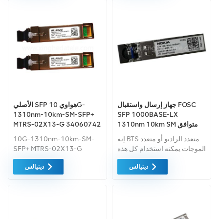
جهاز إرسال واستقبال FOSC
الأصلي SFP هواوي 10G-
1310nm-10km-SM-SFP+
SFP 1000BASE-LX
1310nm 10km SM متوافق
MTRS-02X13-G 34060742
مع Nokia
إنه BTS متعدد الراديو أو متعدد
10G-1310nm-10km-SM-
الموجات يمكنه استخدام كل هذه
SFP+ MTRS-02X13-G
الأشياء تقنيات الشبكة إما في
34060742 وحدة sfp وحدة c
ديتيالس
ديتيالس
الوضع المخصص أو المتزامن من
++
العملية.