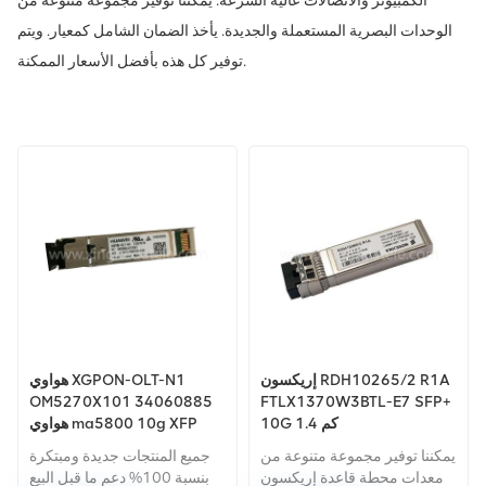
الكمبيوتر والاتصالات عالية السرعة. يمكننا توفير مجموعة متنوعة من
الوحدات البصرية المستعملة والجديدة. يأخذ الضمان الشامل كمعيار. ويتم
توفير كل هذه بأفضل الأسعار الممكنة.
إريكسون RDH10265/2 R1A
هواوي XGPON-OLT-N1
OM5270X101 34060885
FTLX1370W3BTL-E7 SFP+
10G 1.4 كم
هواوي ma5800 10g XFP
XGPON كومبو OLT XFP
يمكننا توفير مجموعة متنوعة من
جميع المنتجات جديدة ومبتكرة
LTH7222-PC + 10G XFP
معدات محطة قاعدة إريكسون
بنسبة 100% دعم ما قبل البيع