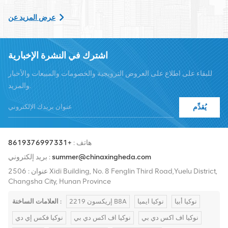
الشاملة مثل النقل وإمدادات الطاقة والوحدات الضوئية، الكابلات
عرض المزيد عن
والمحطات والمواد المساعدة الداعمة. يشمل مقدمو الخدمة Nokia
وEricsson وHuawei وZTE وBell وAlcatel وNortel وSiemens وLucent.
اشترك في النشرة الإخبارية
سنقوم بتوسيع حصتنا في السوق الدولية بمنتجات عالية الجودة وخدمات
للبقاء على اطلاع على العروض الترويجية والخصومات والمبيعات والأخبار
عالية الجودة وأسعار معقولة والتسليم في الوقت المناسب.
والمزيد.
يُقدِّم
هاتف :
+8619376997331
summer@chinaxingheda.com
بريد إلكتروني :
عنوان : 2506 Xidi Building, No. 8 Fenglin Third Road,Yuelu District,
Changsha City, Hunan Province
نوكيا أبيا
نوكيا ايميا
إريكسون 2219 B8A
العلامات الساخنة :
نوكيا اف اكس دي بي
نوكيا اف اكس دي بي
نوكيا فكس إي دي