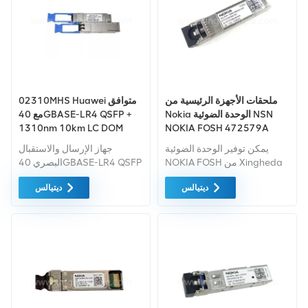
ملحقات الأجهزة الرئيسية من
02310MHS Huawei متوافق
Nokia الوحدة الضوئية NSN
مع 40GBASE-LR4 QSFP +
1310nm 10km LC DOM
NOKIA FOSH 472579A
وحدة الإرسال والاستقبال
يمكن توفير الوحدة الضوئية
جهاز الإرسال والاستقبال
NOKIA FOSH من Xingheda
البصري 40GBASE-LR4 QSFP
Telecom بجودة جيدة وسعر
+ 40G أحادي الوضع الوحدة
ديتيالس
ديتيالس
منخفض ووقت تسليم قصير.
النمطية (1310 نانومتر، 10 كم،
LC)