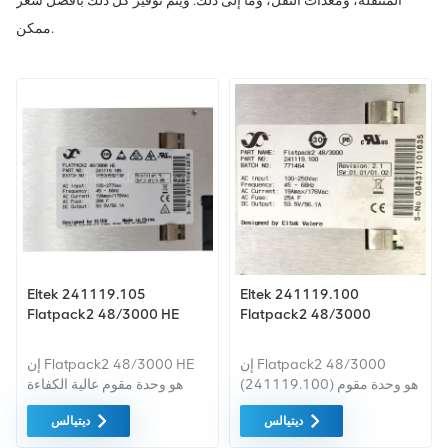
المتنقلة، ومعدات النقل، وما إلى ذلك. ويتم توفير كل ذلك بأفضل سعر
ممكن.
Eltek 241119.105
Eltek 241119.100
Flatpack2 48/3000 HE
Flatpack2 48/3000
إن Flatpack2 48/3000
إن Flatpack2 48/3000 HE
(241119.100) هو وحدة مقوم
هو وحدة مقوم عالية الكفاءة
AC-DC عالية الكثافة مصممة
(HE) قابلة للتوصيل أثناء
ديتيالس
ديتيالس
بواسطة Eltek Valere لأنظمة
التشغيل مصنعة بواسطة Eltek،
طاقة الاتصالات بجهد 48V DC.
ومصممة لأنظمة طاقة