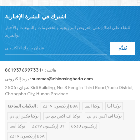
والمحطات والمواد المساعدة الداعمة. يشمل مقدمو الخدمة Nokia
وEricsson وHuawei وZTE وBell وAlcatel وNortel وSiemens وLucent.
اشترك في النشرة الإخبارية
سنقوم بتوسيع حصتنا في السوق الدولية بمنتجات عالية الجودة وخدمات
للبقاء على اطلاع على العروض الترويجية والخصومات والمبيعات والأخبار
عالية الجودة وأسعار معقولة والتسليم في الوقت المناسب.
والمزيد.
يُقدِّم
هاتف :
+8619376997331
summer@chinaxingheda.com
بريد إلكتروني :
عنوان : 2506 Xidi Building, No. 8 Fenglin Third Road,Yuelu District,
Changsha City, Hunan Province
نوكيا أبيا
نوكيا ايميا
إريكسون 2219 B8A
العلامات الساخنة :
نوكيا اف اكس دي بي
نوكيا اف اكس دي بي
نوكيا فكس إي دي
إريكسون 6630
إريكسون 2219 B1
نوكيا آسيا
إريكسون 2219 B3A