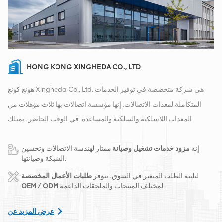
HONG KONG XINGHEDA CO., LTD
هونغ كونغ Xingheda Co., Ltd. هي شركة متخصصة في توفير الخدمات
المتكاملة لمعدات الاتصالات. إنها مؤسسة اتصالات بها ثلاث مؤهلات من
المعدات اللاسلكية والسلكية والمساعدة. في الوقت الحاضر، تمتلك
الشركة مستودعين ذكيين ومراكز توزيع للمصانع في تشانغشا وهونغ كونغ.
إنه
مزود خدمات تشغيل وصيانة
ممتاز لهندسة الاتصالات وتحسين
في عام 2016، قمنا بإنشاء مقر مبيعات دولي في مدينة تشانغشا، الصين.
الشبكة وصيانتها.
يقع مقرنا في الصين، وننفذ أعمالًا دولية في جنوب شرق آسيا وأوروبا
لتلبية الطلب المتغير في السوق، تتوفر
طلبات الأعمال المخصصة
والولايات المتحدة وأفريقيا وروسيا، ونوفر المحطات الأساسية ونزود
لمختلف المنتجات والملحقات الداعمة.
OEM / ODM
مشغلي الاتصالات الرائدين إقليميًا بتحويل المعدات وخدمات الصيانة
الشاملة مثل النقل وإمدادات الطاقة والوحدات الضوئية، الكابلات
عرض المزيد عن