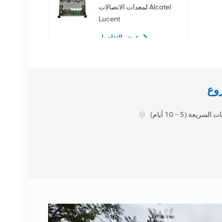
لمعدات الاتصالات Alcatel
Lucent
عرض التفاصيل
02350CDV 2.5 بوصة
SAS 1.2 تيرابايت 10K 12
جيجابت في الثانية محرك
الأقراص الصلبة للخادم
عرض التفاصيل
لسريعة (5 ~ 10 أيام)
NOKIA APAF
474676A.101 RRU
معدات الاتصالات
عرض التفاصيل
محطة نوكيا AHEGC