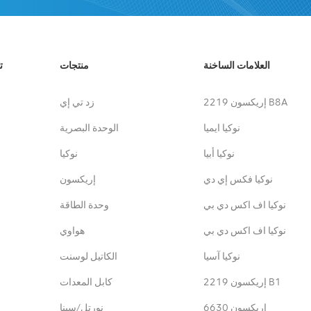
العلامات الساخنة
منتجات
ت
إريكسون 2219 B8A
زد تي إي
نوكيا ايميا
الوحدة البصرية
نوكيا أبيا
نوكيا
نوكيا فكس إي دي
إريكسون
نوكيا اف اكس دي بي
وحدة الطاقة
نوكيا اف اكس دي بي
هواوي
نوكيا آسيا
الكاتيل لوسنت
إريكسون 2219 B1
كابل المعدات
إريكسون 6630
نورتل/سينا