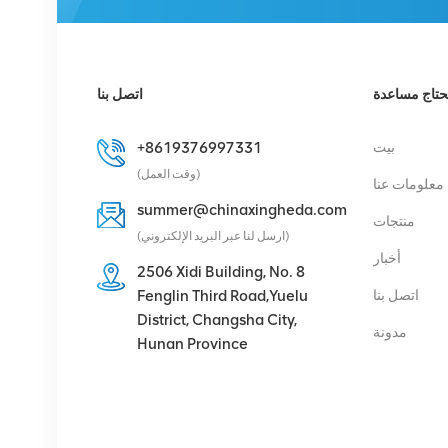
161 893/1 وحدة الراديو
عن بعد
عرض التفاصيل
حتاج مساعدة
اتصل بنا
هواوي RRU5909
بيت
+8619376997331
02311TBD
(وقت العمل)
معلومات عنا
WD5M215909GB
للأوضاع المتعددة 2100
summer@chinaxingheda.com
منتجات
عرض التفاصيل
ميجا هرتز (2*60 واط)
(ارسل لنا عبر البريد الإلكتروني)
أخبار
2506 Xidi Building, No. 8
هواوي UBBPg1a
اتصل بنا
Fenglin Third Road,Yuelu
03050BYF لهواوي BBU
District, Changsha City,
مدونة
3900 النطاق الأساسي
Hunan Province
عرض التفاصيل
Eltek Flatpack S 48V /