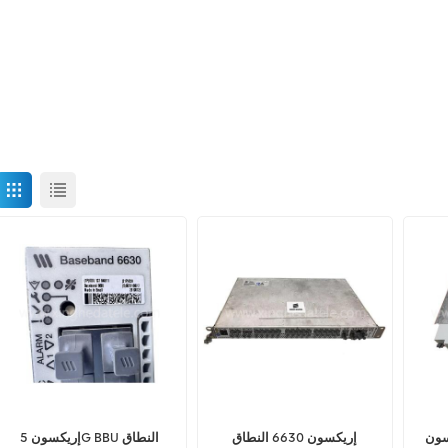
KDU137 84
إريكسون 6630 النطاق
إريكسون 5G BBU النطاق