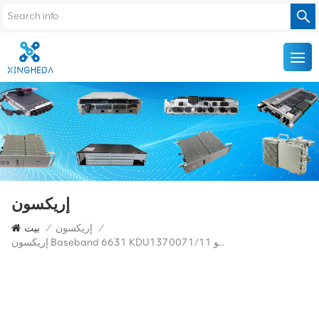
إريكسون
/
إريكسون
/
بيت
إريكسون Baseband 6631 KDU1370071/11 راديو