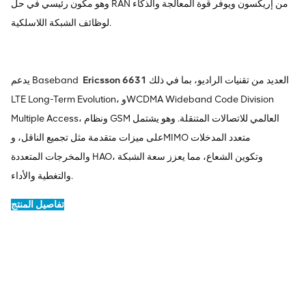
وهو مكون رئيسي في حل RAN من إريكسون ويوفر قوة المعالجة والذكاء
لوظائف الشبكة اللاسلكية.
العديد من تقنيات الراديو، بما في ذلك
6631
Ericsson
يدعم Baseband
LTE Long-Term Evolution، وWCDMA Wideband Code Division
Multiple Access، ونظام GSM العالمي للاتصالات المتنقلة. وهو يشتمل
على ميزات متقدمة مثل تجميع الناقل، وMIMO متعدد المدخلات
والمخرجات المتعددة HAO، وتكوين الشعاع، مما يعزز سعة الشبكة
والتغطية والأداء.
تفاصيل المنتج