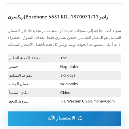
إريكسون Baseband 6631 KDU1370071/11 راديو
سواء كنت بحاجة إلى منتجات جديدة أو منتجات تم تجديدها، فإن الضمان
الشامل هو المعيار القياسي. فنحن نشتري فقط معدات السوق الخضراء
ذات أعلى مستويات الجودة. ويتم توفير كل هذه بأفضل الأسعار الممكنة.
1pc
دقيقة. الكمية النظام::
Negotiable
سعر::
3-5 days
موعد التسليم::
six months
الضمان الوقت::
China
مكان المنشأ::
T/T, Western Union, MoneyGram
شروط الدفع::
الاستفسار الآن