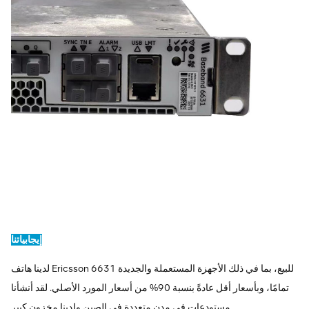
إيجابياتنا
لدينا هاتف Ericsson 6631 للبيع، بما في ذلك الأجهزة المستعملة والجديدة
تمامًا، وبأسعار أقل عادةً بنسبة 90% من أسعار المورد الأصلي. لقد أنشأنا
مستودعات في مدن متعددة في الصين ولدينا مخزون كبير.