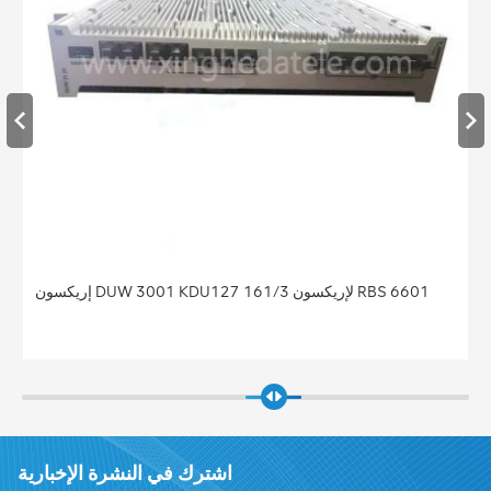
إريكسون DUW 3001 KDU127 161/3 لإريكسون RBS 6601
اشترك في النشرة الإخبارية