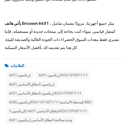
، مثل جميع أجهزتنا، مزودًا بضمان شامل
يأتي هاتف Ericsson 6631
كمعيار قياسي. سواء كنت بحاجة إلى منتجات جديدة أو مستعملة، فإننا
نشتري فقط معدات السوق الخضراء ذات الجودة العالية والصديقة للبيئة.
كل هذا يتم تقديمه لك بأفضل الأسعار الممكنة.
العلامات :
إريكسون 6631 KDU1370071/11
إريكسون 6631
إريكسون النطاق الأساسي 6631
إريكسون النطاق الأساسي 6631 KDU1370071/11
إريكسون 6630 KDU 137 0071/11 للمحطة الأساسية BBU
إريكسون 5G النطاق الأساسي 6631 KDU1370071/11
وحدة معالجة النطاق الأساسي إريكسون 6631