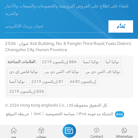
للبقاء على اطلاع على العروض الترويجية والخصومات والمبيعات والأخبار
والمزيد.
يُقدِّم
هاتف :
+8619376997331
summer@chinaxingheda.com
بريد إلكتروني :
عنوان : 2506 Xidi Building, No. 8 Fenglin Third Road,Yuelu District,
Changsha City, Hunan Province
نوكيا أبيا
نوكيا ايميا
إريكسون 2219 B8A
العلامات الساخنة :
نوكيا اف اكس دي بي
نوكيا اف اكس دي بي
نوكيا فكس إي دي
إريكسون 6630
إريكسون 2219 B1
نوكيا آسيا
إريكسون 2219 B3A
© 2026 Hong Kong xingheda Co., Ltd.كل الحقوق محفوظة.
IPv6 الشبكة مدعومة
|
سياسة الخصوصية
|
Xml
|
خريطة الموقع
WhatsApp
Contact
منتجات
بيت