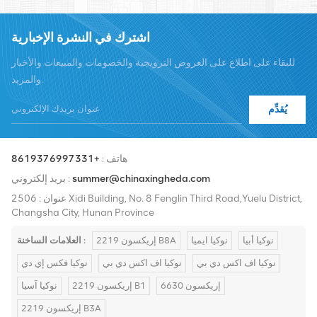
والمحطات والمواد المساعدة الداعمة. يشمل مقدمو الخدمة Nokia
وEricsson وHuawei وZTE وBell وAlcatel وNortel وSiemens وLucent.
اشترك في النشرة الإخبارية
سنقوم بتوسيع حصتنا في السوق الدولية بمنتجات عالية الجودة وخدمات
للبقاء على اطلاع على العروض الترويجية والخصومات والمبيعات والأخبار
عالية الجودة وأسعار معقولة والتسليم في الوقت المناسب.
والمزيد.
يُقدِّم
هاتف :
+8619376997331
summer@chinaxingheda.com
بريد إلكتروني :
عنوان : 2506 Xidi Building, No. 8 Fenglin Third Road,Yuelu District,
Changsha City, Hunan Province
نوكيا أبيا
نوكيا ايميا
إريكسون 2219 B8A
العلامات الساخنة :
نوكيا اف اكس دي بي
نوكيا اف اكس دي بي
نوكيا فكس إي دي
إريكسون 6630
إريكسون 2219 B1
نوكيا آسيا
إريكسون 2219 B3A