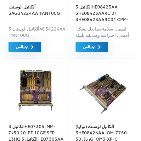
الكاتيل 3HE08423AA
ألكاتيل-لوسنت
3AG34224AA 1AN100G
3HE08423AARC 01
3HE08423AARC01 CPM-
7750 ريال CPM5 3HE08423
لضمان سلامة بضائعك بشكل
ألكاتيل-لوسنت 3AG34224AA
أفضل، احترافية وصديقة للبيئة
1AN100G
ومريحة وسيتم توفير خدمات
ديتيالس
ديتيالس
التعبئة والتغليف الفعالة.
الكاتيل لوسنت (نوكيا)
الكاتيل 3HE07305 IMM-
7x50 20-PT 10GE SFP+-
3HE08426AA IOM-7750
ريال 50G IOM3-XP-C
L3HQ الكاتيل 3HE07305AA