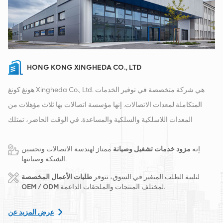
HONG KONG XINGHEDA CO., LTD
هونغ كونغ Xingheda Co., Ltd. هي شركة متخصصة في توفير الخدمات
المتكاملة لمعدات الاتصالات. إنها مؤسسة اتصالات بها ثلاث مؤهلات من
المعدات اللاسلكية والسلكية والمساعدة. في الوقت الحاضر، تمتلك
الشركة مستودعين ذكيين ومراكز توزيع للمصانع في تشانغشا وهونغ كونغ.
إنه
مزود خدمات تشغيل وصيانة
ممتاز لهندسة الاتصالات وتحسين
في عام 2016، قمنا بإنشاء مقر مبيعات دولي في مدينة تشانغشا، الصين.
الشبكة وصيانتها.
يقع مقرنا في الصين، وننفذ أعمالًا دولية في جنوب شرق آسيا وأوروبا
لتلبية الطلب المتغير في السوق، تتوفر
طلبات الأعمال المخصصة
والولايات المتحدة وأفريقيا وروسيا، ونوفر المحطات الأساسية ونزود
لمختلف المنتجات والملحقات الداعمة.
OEM / ODM
مشغلي الاتصالات الرائدين إقليميًا بتحويل المعدات وخدمات الصيانة
الشاملة مثل النقل وإمدادات الطاقة والوحدات الضوئية، الكابلات
عرض المزيد عن