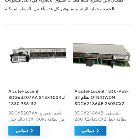
كمعيار. نحن نشتري فقط معدات السوق الخضراء من أعلى مستويات
الجودة وحماية البيئة. ويتم توفير كل هذه بأفضل الأسعار الممكنة.
Alcatel-Lucent
Alcatel-Lucent 1830-PSS-
32 نظام OTN/DWDM
8DG63207AA S13X100R لـ
1830 PSS-32
8DG62186AB 260SCX2
8DG62186AB، المسمّى
8DG63207AA، اسم النموذج
داخليًا "260SCX2, بطاقة خط
الداخليS13X100R، هي بطاقة
مُحوِّل بصري متماسك تناظري/
خط مُضاعِف متماسك PRNCD
ديتيالس
ديتيالس
رقمي ثنائي القناة بسعة 200G
بسرعة 100 جيجابت تم تطويرها
(A/D OT) طُوّرت بواسطة
بواسطة Alcatel-Lucent (now