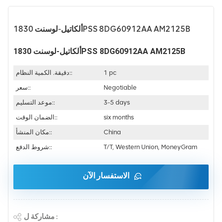
ألكاتيل-لوسنت 1830PSS 8DG60912AA AM2125B
ألكاتيل-لوسنت 1830PSS 8DG60912AA AM2125B
1 pc
دقيقة. الكمية النظام::
Negotiable
سعر::
3-5 days
موعد التسليم::
six months
الضمان الوقت::
China
مكان المنشأ::
T/T, Western Union, MoneyGram
شروط الدفع::
الاستفسار الآن
مشاركة ل :