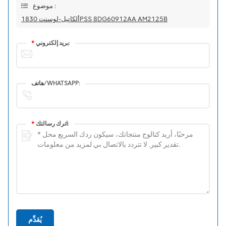
موضوع :
ألكاتيل-لوسنت 1830PSS 8DG60912AA AM2125B
بريد إلكتروني:
*
هاتف/WHATSAPP:
اترك رسالتك:
*
يُقدِّم