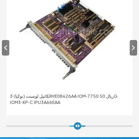
الكاتيل لوسنت (نوكيا) 3HE08426AA IOM-7750 ريال 50G
IOM3-XP-C IPU3A66EAA