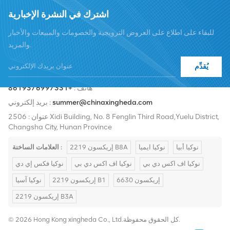
اشترك في النشرة الإخبارية
للبقاء على اطلاع على العروض الترويجية والخصومات والمبيعات والأخبار
والمزيد.
يُقدِّم
هاتف :
+8619376997331
summer@chinaxingheda.com
بريد إلكتروني :
عنوان : 2506 Xidi Building, No. 8 Fenglin Third Road,Yuelu District,
Changsha City, Hunan Province
نوكيا أبيا
نوكيا ايميا
إريكسون 2219 B8A
العلامات الساخنة :
نوكيا اف اكس دي بي
نوكيا اف اكس دي بي
نوكيا فكس إي دي
إريكسون 6630
إريكسون 2219 B1
نوكيا آسيا
إريكسون 2219 B3A
© 2026 Hong Kong xingheda Co., Ltd.كل الحقوق محفوظة.