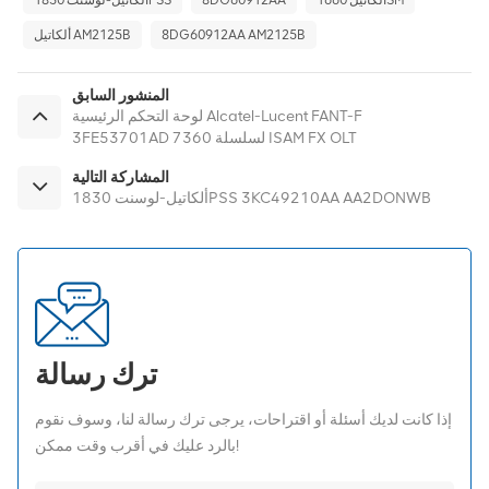
8DG60912AA AM2125B
ألكاتيل AM2125B
المنشور السابق
لوحة التحكم الرئيسية Alcatel-Lucent FANT-F
3FE53701AD لسلسلة 7360 ISAM FX OLT
المشاركة التالية
ألكاتيل-لوسنت 1830PSS 3KC49210AA AA2DONWB
ترك رسالة
إذا كانت لديك أسئلة أو اقتراحات، يرجى ترك رسالة لنا، وسوف نقوم
بالرد عليك في أقرب وقت ممكن!