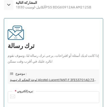
المشاركة التالية
ألكاتيل-لوسنت 1830PSS 8DG60912AA AM2125B
ترك رسالة
إذا كانت لديك أسئلة أو اقتراحات، يرجى ترك رسالة لنا، وسوف نقوم
بالرد عليك في أقرب وقت ممكن!
موضوع :
لوحة التحكم الرئيسية Alcatel-Lucent FANT-F 3FE53701AD لسلسلة 7360 ISAM FX OLT
بريد إلكتروني:
*