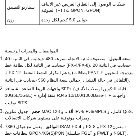
شبكات الوصول إلى النطاق العريض عبر الألياف
سيناريو التطبيق
الضوئية (FTTx، GPON، GPON)
حوالي 5.0 كجم لكل وحدة
وزن
المواصفات والميزات الرئيسية
سعة التبديل
: مصفوفة ثنائية الاتجاه بسرعة 480 جيجابت في الثانية؛ 40
جيجابت في الثانية لكل بطاقة خط (FX-4/FX-8)، 20 جيجابت في الثانية
لـ FX-12. يدعم التكرار النشط النشط (بطاقات FANT-F مزدوجة للتحويل
التلقائي في حالة الفشل، إجمالي سعة النظام 960 جيجابت في الثانية).
واجهات الربط الصاعد
: 4 منافذ SFP+ (قابلة للتكوين لوصلات الألياف
10GbE/1GbE) + منفذ إدارة RJ45 10/100/1000Base-T + واجهات
توقيت BITS.
حجم
: جدول عناوين MAC 128 ألف، و IPv4/IPv6/MPLS كامل، و QoS،
وميزات موثوقية على مستوى شركات الاتصالات.
التوافق
: يعمل مع هيكل 7360 ISAM FX-4 و FX-8 و FX-12؛ مقترن
ببطاقات خط GPON/XG(S)PON (سلسلة FGLT و FWLT و NGLT).