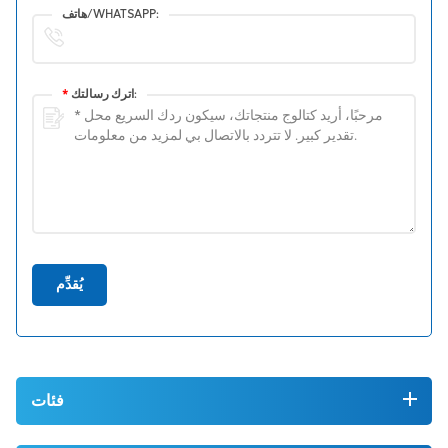
هاتف/WHATSAPP:
اترك رسالتك:
*
يُقدِّم
فئات