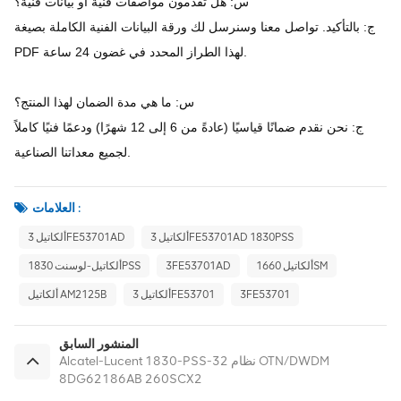
س: هل تقدمون مواصفات فنية أو بيانات فنية؟
ج: بالتأكيد. تواصل معنا وسنرسل لك ورقة البيانات الفنية الكاملة بصيغة
PDF لهذا الطراز المحدد في غضون 24 ساعة.
س: ما هي مدة الضمان لهذا المنتج؟
ج: نحن نقدم ضمانًا قياسيًا (عادةً من 6 إلى 12 شهرًا) ودعمًا فنيًا كاملاً
لجميع معداتنا الصناعية.
العلامات :
ألكاتيل 3FE53701AD 1830PSS
ألكاتيل 3FE53701AD
ألكاتيل 1660SM
3FE53701AD
ألكاتيل-لوسنت 1830PSS
3FE53701
ألكاتيل 3FE53701
ألكاتيل AM2125B
المنشور السابق
Alcatel-Lucent 1830-PSS-32 نظام OTN/DWDM
8DG62186AB 260SCX2