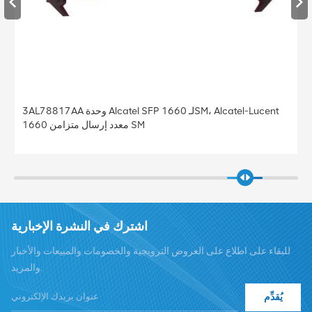
الكاتيل لوسنت RRH2x40-09 RMXA09 3BK28706CB
اشترك في النشرة الإخبارية
للبقاء على اطلاع على العروض الترويجية والخصومات والمبيعات والأخبار
والمزيد.
يُقدِّم
هاتف :
+8619376997331