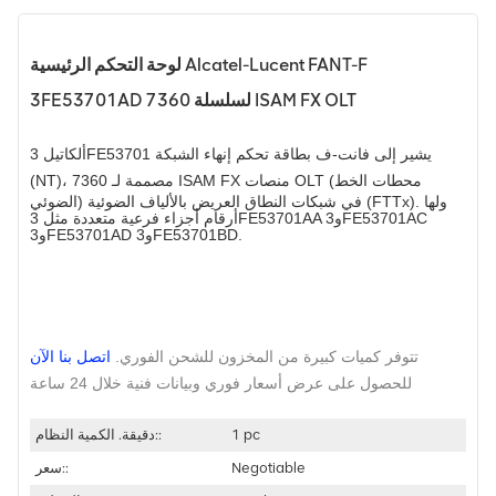
لوحة التحكم الرئيسية Alcatel-Lucent FANT-F
3FE53701AD لسلسلة 7360 ISAM FX OLT
يشير إلى
فانت-ف
بطاقة تحكم إنهاء الشبكة
ألكاتيل 3FE53701
منصات OLT (محطات الخط
7360 ISAM FX
(NT)، مصممة لـ
الضوئي) في شبكات النطاق العريض بالألياف الضوئية (FTTx). ولها
أرقام أجزاء فرعية متعددة مثل 3FE53701AA و3FE53701AC
و3FE53701AD و3FE53701BD.
تتوفر كميات كبيرة من المخزون للشحن الفوري.
اتصل بنا الآن
للحصول على عرض أسعار فوري وبيانات فنية خلال 24 ساعة!
1 pc
دقيقة. الكمية النظام::
Negotiable
سعر::