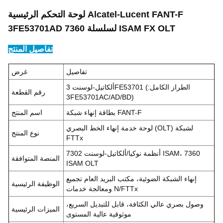
لوحة التحكم الرئيسية Alcatel-Lucent FANT-F
3FE53701AD لسلسلة 7360 ISAM FX OLT
تفاصيل المنتج
تفاصيل
غرض
ألكاتيل-لوسنت 3FE53701 (الطراز الكامل:
رقم القطعة
3FE53701AC/AD/BD)
بطاقة إنهاء شبكة FANT-F
اسم المنتج
لوحة خدمة إنهاء الخط البصري (OLT) لشبكة
نوع المنتج
FTTx
أنظمة نوكيا/ألكاتيل-لوسنت 7302 ISAM، 7360
المنصة المتوافقة
ISAM OLT
إنهاء الشبكة الضوئية، مكتب البريد العام
تجميع
الوظيفة الرئيسية
ومعالجة خدمات N/FTTx
وصول بصري عالي الكثافة، قابل للتبديل السريع،
الميزات الرئيسية
موثوقية عالية المستوى