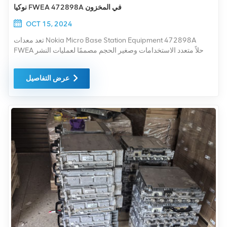
نوكيا FWEA 472898A في المخزون
OCT 15, 2024
تعد معدات Nokia Micro Base Station Equipment 472898A
FWEA حلاً متعدد الاستخدامات وصغير الحجم مصممًا لعمليات النشر
الداخلية. يتم استخدامه عادةً لتعزيز تغطية الشبكة وسعتها في المناطق
التي قد لا تكون فيها محطات قاعدة الماكرو التقليدية مناسبة أو مجدية.
عرض التفاصيل
تشتهر معدات NOKIA FWEA بمرونتها وقابلية التوسع، مما يجعلها
مثالية لسيناريوهات النشر المختلفة، مثل الأماكن العامة والمؤسسات
والبيئات الخارجية الأصغر حجمًا.