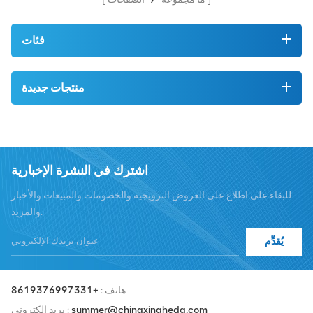
فئات
منتجات جديدة
اشترك في النشرة الإخبارية
للبقاء على اطلاع على العروض الترويجية والخصومات والمبيعات والأخبار
والمزيد.
يُقدِّم
هاتف :
+8619376997331
summer@chinaxingheda.com
بريد إلكتروني :