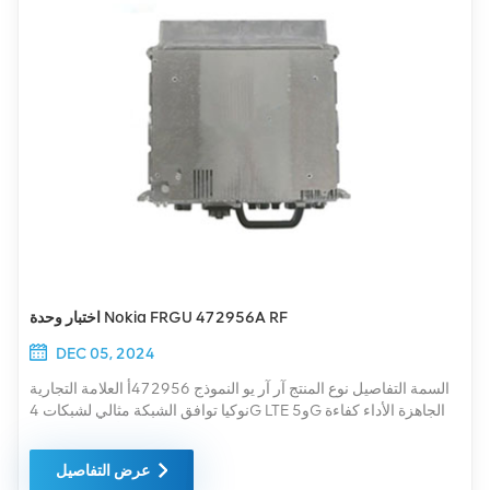
اختبار وحدة Nokia FRGU 472956A RF
DEC 05, 2024
السمة التفاصيل نوع المنتج آر آر يو النموذج 472956أ العلامة التجارية
نوكيا توافق الشبكة مثالي لشبكات 4G LTE و5G الجاهزة الأداء كفاءة
عالية في نقل البيانات التطبيق مناسب لترقيات الشبكة أو عمليات نشر
البنية التحتية الجديدة لضمان الجودة، يخضع كل جهاز من أجهزتنا
عرض التفاصيل
لاختبارات دقيقة قبل تعبئته وشحنه. ويمكننا تقديم لقطات شاشة