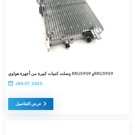
وصلت كميات كبيرة من أجهزة هواوي RRU5909 وRRU3959
JAN 07, 2025
عرض التفاصيل