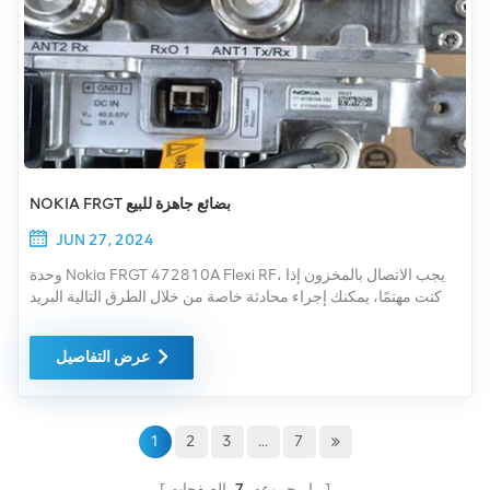
NOKIA FRGT بضائع جاهزة للبيع
JUN 27, 2024
وحدة Nokia FRGT 472810A Flexi RF، يجب الاتصال بالمخزون إذا
كنت مهتمًا، يمكنك إجراء محادثة خاصة من خلال الطرق التالية البريد
الإلكتروني: Summer@chinaxingheda.com موقع الويب:
http://www.xinghdatele.com تحتوي وحدة Flexi Triple RF على
عرض التفاصيل
ثلاثة مخرجات TX تدعم بحد أقصى ستة ناقلات TX (2 حاملة/سلسلة
TX). يحتوي على ستة أجهزة استقبال حاملة مزدوجة تسهل ثلاثة أجهزة
استقبال حاملة مزدوجة مع تنوع الوصلة الصاعدة في اتجاهين. يمكن
لوحدة RF ثلاثية واحدة أن تدعم تكوينات متعددة بمسارات ترقية مرنة.
1
2
3
...
7
ما مجموعه
7
الصفحات