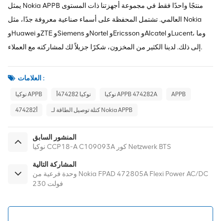
يمثل Nokia APPB منتجًا واحدًا فقط في مجموعة أجهزتنا ذات المستوى
العالمي. تشتمل المحفظة على أسماء صناعية معروفة جدًا، مثل Nokia
وHuawei وZTE وSiemens وNortel وEricsson وAlcatel وLucent، وما
إلى ذلك. لدينا الكثير من المخزون، شكرًا جزيلاً لك لمشاركته مع العملاء.
العلامات :
APPB
نوكيا APPB 474282A
نوكيا 474282أ
نوكيا APPB
كتلة توصيل الطاقة لـ Nokia APPB
474282أ
المنشور السابق
نوكيا CCP18-A C109093A كور Netzwerk BTS
المشاركة التالية
وحدة فرعية من Nokia FPAD 472805A Flexi Power AC/DC
230 فولت