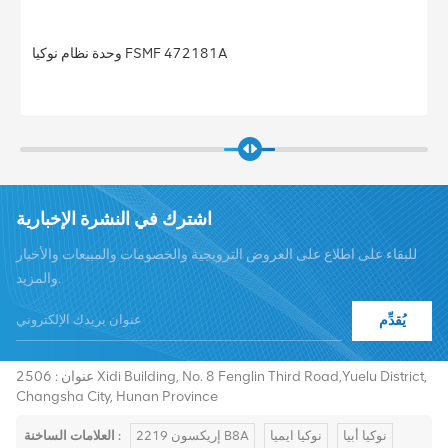
وحدة نظام نوكيا FSMF 472181A
اشترك في النشرة الإخبارية
للبقاء على اطلاع على العروض الترويجية والخصومات والمبيعات والأخبار
والمزيد.
يُقدِّم
هاتف :
+8619376997331
summer@chinaxingheda.com
بريد إلكتروني :
عنوان : 2506 Xidi Building, No. 8 Fenglin Third Road,Yuelu District,
Changsha City, Hunan Province
نوكيا أبيا
نوكيا ايميا
إريكسون 2219 B8A
العلامات الساخنة :