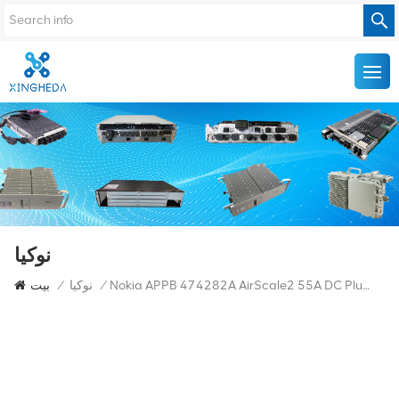
نوكيا
Nokia APPB 474282A AirScale2 55A DC Plug 3.3-10 Mm2 كتلة توصيل الطاقة
/
نوكيا
/
بيت