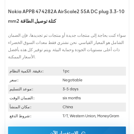
Nokia APPB 474282A AirScale2 55A DC plug 3.3-10
mm2 كتلة توصيل الطاقة
سواء كنت بحاجة إلى منتجات جديدة أو منتجات تم تجديدها، فإن الضمان
الشامل هو المعيار القياسي. نحن نشتري فقط معدات السوق الخضراء
ذات أعلى مستويات الجودة وحماية البيئة. ويتم توفير كل هذه بأفضل
الأسعار الممكنة.
1pc
دقيقة. الكمية النظام::
Negotiable
سعر::
3-5 days
موعد التسليم::
six months
الضمان الوقت::
China
مكان المنشأ::
T/T, Western Union, MoneyGram
شروط الدفع::
الاستفسار الآن