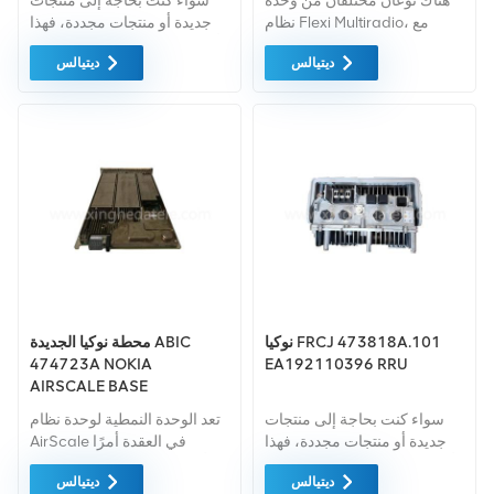
هناك نوعان مختلفان من وحدة
سواء كنت بحاجة إلى منتجات
نظام Flexi Multiradio، مع
جديدة أو منتجات مجددة، فهذا
وحدة متكاملة قدرة معالجة
أمر شامل الضمان كمعيار. نحن
ديتيالس
ديتيالس
النطاق الأساسي، ESMB لما
فقط نشتري معدات السوق
يصل إلى 18 وESMC لما يصل
الخضراء من أعلى مستويات
إلى 36 قدرات GSM/EDGE
الجودة وحماية البيئة. ويتم توفير
TRX.
كل هذه بأفضل الأسعار الممكنة.
نوكيا FRCJ 473818A.101
محطة نوكيا الجديدة ABIC
474723A NOKIA
EA192110396 RRU
AIRSCALE BASE
سواء كنت بحاجة إلى منتجات
تعد الوحدة النمطية لوحدة نظام
جديدة أو منتجات مجددة، فهذا
AirScale في العقدة أمرًا
أمر شامل الضمان كمعيار. نحن
أساسيًا للميل الدخول وقابلية
ديتيالس
ديتيالس
فقط نشتري معدات السوق
التوسع المنفصلة لقوة الحوسبة