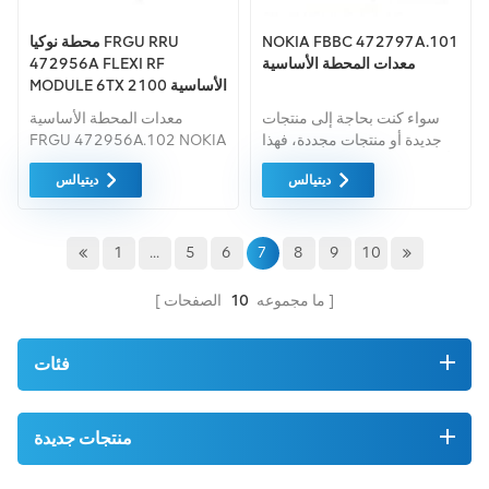
NOKIA FBBC 472797A.101
محطة نوكيا FRGU RRU
معدات المحطة الأساسية
472956A FLEXI RF
MODULE 6TX 2100 الأساسية
سواء كنت بحاجة إلى منتجات
معدات المحطة الأساسية
جديدة أو منتجات مجددة، فهذا
FRGU 472956A.102 NOKIA
أمر شامل الضمان كمعيار. نحن
FRGU لنوكيا
ديتيالس
ديتيالس
فقط نشتري معدات السوق
الخضراء من اعلى جودة. ويتم
توفير كل هذه بأفضل الأسعار
الممكنة.
1
...
5
6
7
8
9
10
ما مجموعه
10
الصفحات
فئات
منتجات جديدة