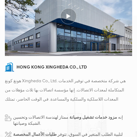
HONG KONG XINGHEDA CO., LTD
هونغ كونغ Xingheda Co., Ltd. هي شركة متخصصة في توفير الخدمات
المتكاملة لمعدات الاتصالات. إنها مؤسسة اتصالات بها ثلاث مؤهلات من
المعدات اللاسلكية والسلكية والمساعدة. في الوقت الحاضر، تمتلك
الشركة مستودعين ذكيين ومراكز توزيع للمصانع في تشانغشا وهونغ كونغ.
إنه
مزود خدمات تشغيل وصيانة
ممتاز لهندسة الاتصالات وتحسين
في عام 2016، قمنا بإنشاء مقر مبيعات دولي في مدينة تشانغشا، الصين.
الشبكة وصيانتها.
يقع مقرنا في الصين، وننفذ أعمالًا دولية في جنوب شرق آسيا وأوروبا
لتلبية الطلب المتغير في السوق، تتوفر
طلبات الأعمال المخصصة
والولايات المتحدة وأفريقيا وروسيا، ونوفر المحطات الأساسية ونزود