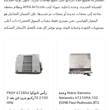
المشتركة لجميع خلايا الراديو على جميع نطاقات التردد. حلول نوكيا الجديدة
ونظام محطة AMIA AirScale للشبكة الجديدة، وحدة داخلية. سواء كنت
بحاجة إلى منتجات جديدة أو منتجات تم تجديدها، فإن الضمان الشامل هو
المعيار القياسي. نحن نشتري فقط معدات السوق الخضراء ذات أعلى
مستويات الجودة وحماية البيئة. ويتم توفير كل هذه بأفضل الأسعار الممكنة.
وحدة Nokia Siemens
FRGY نوكيا 472854A رأس
Networks 472109A.102
راديو مرن عن بعد 2TX 2100
HMz
ESMB Flexi Multiradio BTS