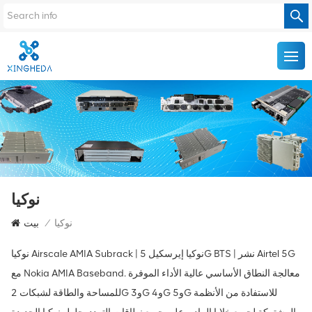
نوكيا
نوكيا
/
بيت
نوكيا Airscale AMIA Subrack | نوكيا إيرسكيل 5G BTS | نشر Airtel 5G
مع Nokia AMIA Baseband. معالجة النطاق الأساسي عالية الأداء الموفرة
للمساحة والطاقة لشبكات 2G و3G و4G و5G للاستفادة من الأنظمة