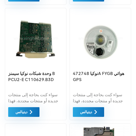
الخضراء من أعلى مستويات
لشبكة الوصول الراديوي.
الجودة وحماية البيئة. ويتم توفير
كل هذه بأفضل الأسعار الممكنة.
نوكيا 472748A FYGB هوائي
وحدة شبكات نوكيا سيمنز B
PCU2-E C110629.B3D
GPS
سواء كنت بحاجة إلى منتجات
سواء كنت بحاجة إلى منتجات
جديدة أو منتجات مجددة، فهذا
جديدة أو منتجات مجددة، فهذا
أمر شامل الضمان كمعيار. نحن
أمر شامل الضمان كمعيار. نحن
ديتيالس
ديتيالس
فقط نشتري معدات السوق
فقط نشتري معدات السوق
الخضراء من اعلى جودة . ويتم
الخضراء من اعلى جودة . ويتم
توفير كل هذه بأفضل الأسعار
توفير كل هذه بأفضل الأسعار
الممكنة.
الممكنة.