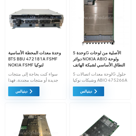
وحدة 5G الأصلية من لوحات
وحدة معدات المحطة الأساسية
دوائر NOKIA ABIO ولوحة
BTS BBU 472181A FSMF
النطاق الأساسي لشبكة الهاتف
NOKIA FSMF لنوكيا
المحمول NOKIA ABIO
لوحة معدات اتصالات 5G حلول
سواء كنت بحاجة إلى منتجات
وشبكات نوكيا ABIO 475266A
جديدة أو منتجات مجددة، فهذا
أمر شامل الضمان كمعيار. نحن
ديتيالس
ديتيالس
فقط نشتري معدات السوق
الخضراء من اعلى جودة . ويتم
توفير كل هذه بأفضل الأسعار
الممكنة.