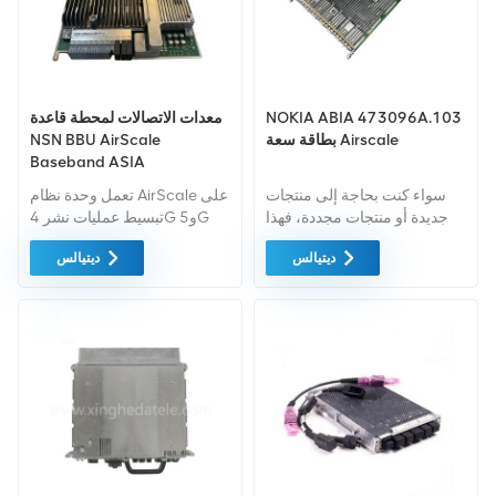
NOKIA ABIA 473096A.103
معدات الاتصالات لمحطة قاعدة
بطاقة سعة Airscale
NSN BBU AirScale
Baseband ASIA
473095A.202 لـ
سواء كنت بحاجة إلى منتجات
تعمل وحدة نظام AirScale على
2G/3G/4G/5G BBU Nokia
جديدة أو منتجات مجددة، فهذا
تبسيط عمليات نشر 4G و5G
أمر شامل الضمان كمعيار. نحن
Single RAN، يعمل على تبسيط
ديتيالس
ديتيالس
فقط نشتري معدات السوق
المواقع متعددة النطاقات
الخضراء من اعلى جودة . ويتم
وتشغيل فنادق النطاق الأساسي
توفير كل هذه بأفضل الأسعار
متعددة المواقع.
الممكنة.