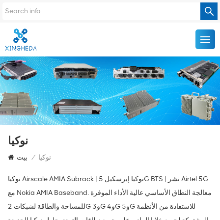
نوكيا
نوكيا
/
بيت
نوكيا Airscale AMIA Subrack | نوكيا إيرسكيل 5G BTS | نشر Airtel 5G
مع Nokia AMIA Baseband. معالجة النطاق الأساسي عالية الأداء الموفرة
للمساحة والطاقة لشبكات 2G و3G و4G و5G للاستفادة من الأنظمة