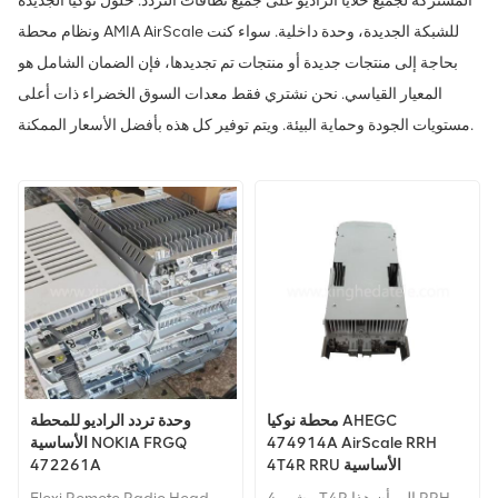
المشتركة لجميع خلايا الراديو على جميع نطاقات التردد. حلول نوكيا الجديدة
ونظام محطة AMIA AirScale للشبكة الجديدة، وحدة داخلية. سواء كنت
بحاجة إلى منتجات جديدة أو منتجات تم تجديدها، فإن الضمان الشامل هو
المعيار القياسي. نحن نشتري فقط معدات السوق الخضراء ذات أعلى
مستويات الجودة وحماية البيئة. ويتم توفير كل هذه بأفضل الأسعار الممكنة.
محطة نوكيا AHEGC
وحدة تردد الراديو للمحطة
474914A AirScale RRH
الأساسية NOKIA FRGQ
4T4R RRU الأساسية
472261A