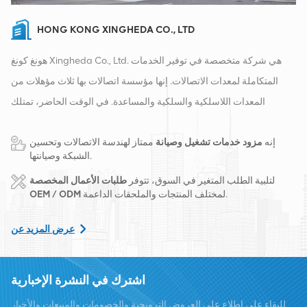
HONG KONG XINGHEDA CO., LTD
هونغ كونغ Xingheda Co., Ltd. هي شركة متخصصة في توفير الخدمات
المتكاملة لمعدات الاتصالات. إنها مؤسسة اتصالات بها ثلاث مؤهلات من
المعدات اللاسلكية والسلكية والمساعدة. في الوقت الحاضر، تمتلك
الشركة مستودعين ذكيين ومراكز توزيع للمصانع في تشانغشا وهونغ كونغ.
إنه
مزود خدمات تشغيل وصيانة
ممتاز لهندسة الاتصالات وتحسين
في عام 2016، قمنا بإنشاء مقر مبيعات دولي في مدينة تشانغشا، الصين.
الشبكة وصيانتها.
يقع مقرنا في الصين، وننفذ أعمالًا دولية في جنوب شرق آسيا وأوروبا
لتلبية الطلب المتغير في السوق، تتوفر
طلبات الأعمال المخصصة
والولايات المتحدة وأفريقيا وروسيا، ونوفر المحطات الأساسية ونزود
لمختلف المنتجات والملحقات الداعمة.
OEM / ODM
مشغلي الاتصالات الرائدين إقليميًا بتحويل المعدات وخدمات الصيانة
الشاملة مثل النقل وإمدادات الطاقة والوحدات الضوئية، الكابلات
عرض المزيد عن
والمحطات والمواد المساعدة الداعمة. يشمل مقدمو الخدمة Nokia
وEricsson وHuawei وZTE وBell وAlcatel وNortel وSiemens وLucent.
اشترك في النشرة الإخبارية
سنقوم بتوسيع حصتنا في السوق الدولية بمنتجات عالية الجودة وخدمات
للبقاء على اطلاع على العروض الترويجية والخصومات والمبيعات والأخبار