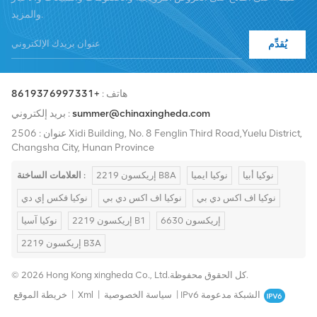
عالية الجودة وأسعار معقولة والتسليم في الوقت المناسب.
والمزيد.
يُقدِّم
هاتف :
+8619376997331
summer@chinaxingheda.com
بريد إلكتروني :
عنوان : 2506 Xidi Building, No. 8 Fenglin Third Road,Yuelu District,
Changsha City, Hunan Province
نوكيا أبيا
نوكيا ايميا
إريكسون 2219 B8A
العلامات الساخنة :
نوكيا اف اكس دي بي
نوكيا اف اكس دي بي
نوكيا فكس إي دي
إريكسون 6630
إريكسون 2219 B1
نوكيا آسيا
إريكسون 2219 B3A
© 2026 Hong Kong xingheda Co., Ltd.كل الحقوق محفوظة.
IPv6 الشبكة مدعومة
|
سياسة الخصوصية
|
Xml
|
خريطة الموقع