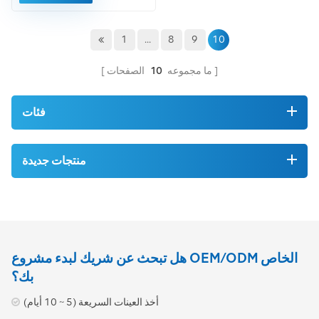
بطاقات اللوحة مثل APAF.
1
...
8
9
10
ما مجموعه
10
الصفحات
فئات
منتجات جديدة
هل تبحث عن شريك لبدء مشروع OEM/ODM الخاص
بك؟
أخذ العينات السريعة (5 ~ 10 أيام)