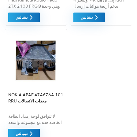
ويشير 4T4R إلى أن هذا RRH
Flexi Remote Radio Head
يدعم أربعة هوائيات إرسال
2TX 2100 FRGQ وهي وحدة
وأربعة هوائيات استقبال، مما
راديو عن بعد 2TX لشبكات
ديتيالس
ديتيالس
يشير إلى أنه قادر على تقنية
WCDMA وLTE. يحتوي على
MIMO المتعددة المدخلات
مخرجات مزدوجة بقدرة 40
والمخرجات المتقدمة.
وات. Telecom Nokia RRU
Flexi FRGQ 472261A
2100MHz لراديو محطة UMTS
LTE الأساسية.
NOKIA APAF 474676A.101
RRU معدات الاتصالات
لا تتوافق لوحة إمداد الطاقة
الخاصة هذه مع مجموعة واسعة
من أجهزة اتصالات Nokia
ديتيالس
فحسب، بل يمكنها أيضًا نقل