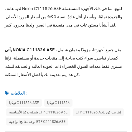
لدينا هاتف Nokia C111826.A3E للبيع، بما في ذلك الأجهزة المستعملة
والجديدة تمامًا، وبأسعار أقل عادةً بنسبة 90% من أسعار المورد الأصلي.
لقد أنشأنا مستودعات في مدن متعددة في الصين ولدينا مخزون كبير.
، مثل جميع أجهزتنا، مزودًا بضمان شامل
يأتي NOKIA C111826.A3E
كمعيار قياسي. سواء كنت بحاجة إلى منتجات جديدة أو مستعملة، فإننا
نشتري فقط معدات السوق الخضراء ذات الجودة العالية والصديقة للبيئة.
كل هذا يتم تقديمه لك بأفضل الأسعار الممكنة.
العلامات :
نوكيا C111826
نوكيا C111826.A3E
ETP C111826.A3E إيثرنت كور
شبكة نوكيا الأساسية ETP C111826 A3E
لوحة معالج الواجهة ETP C111826.A3E