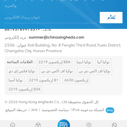
والمزيد.
يُقدِّم
هاتف :
+8619376997331
summer@chinaxingheda.com
بريد إلكتروني :
عنوان : 2506 Xidi Building, No. 8 Fenglin Third Road,Yuelu District,
Changsha City, Hunan Province
نوكيا أبيا
نوكيا ايميا
إريكسون 2219 B8A
العلامات الساخنة :
نوكيا اف اكس دي بي
نوكيا اف اكس دي بي
نوكيا فكس إي دي
إريكسون 6630
إريكسون 2219 B1
نوكيا آسيا
إريكسون 2219 B3A
© 2026 Hong Kong xingheda Co., Ltd.كل الحقوق محفوظة.
IPv6 الشبكة مدعومة
|
سياسة الخصوصية
|
Xml
|
خريطة الموقع