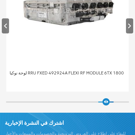
لوحة نوكيا RRU FXED 492924A FLEXI RF MODULE 6TX 1800
اشترك في النشرة الإخبارية
للبقاء على اطلاع على العروض الترويجية والخصومات والمبيعات والأخبار