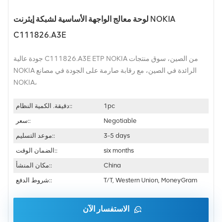
لوحة معالج الواجهة الأساسية لشبكة إيثرنت NOKIA
C111826.A3E
جودة عالية C111826.A3E ETP NOKIA من الصين، سوق منتجات
NOKIA الرائدة في الصين، مع رقابة صارمة على الجودة في مصانع
NOKIA،
1pc
دقيقة. الكمية النظام::
Negotiable
سعر::
3-5 days
موعد التسليم::
six months
الضمان الوقت::
China
مكان المنشأ::
T/T, Western Union, MoneyGram
شروط الدفع::
الاستفسار الآن