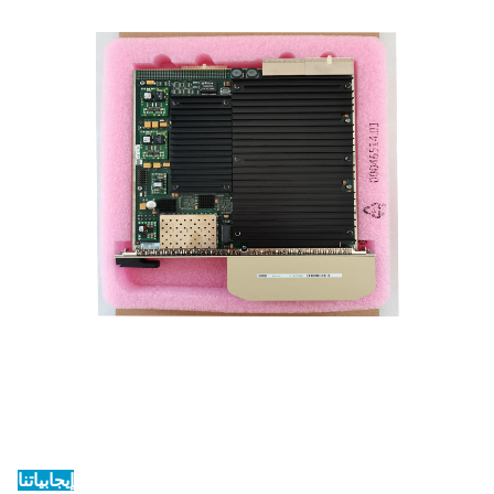
إيجابياتنا