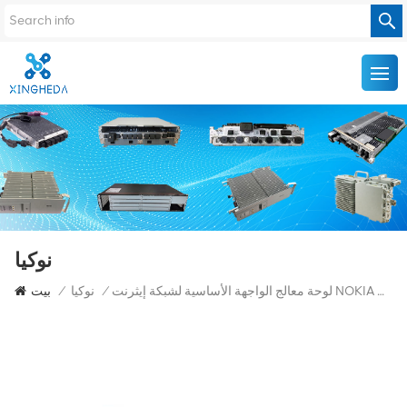
نوكيا
لوحة معالج الواجهة الأساسية لشبكة إيثرنت NOKIA C111826.A3E
/
نوكيا
/
بيت