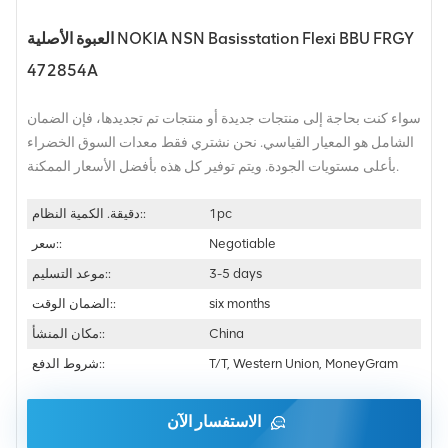
العبوة الأصلية NOKIA NSN Basisstation Flexi BBU FRGY
472854A
سواء كنت بحاجة إلى منتجات جديدة أو منتجات تم تجديدها، فإن الضمان
الشامل هو المعيار القياسي. نحن نشتري فقط معدات السوق الخضراء
بأعلى مستويات الجودة. ويتم توفير كل هذه بأفضل الأسعار الممكنة.
1pc
دقيقة. الكمية النظام::
Negotiable
سعر::
3-5 days
موعد التسليم::
six months
الضمان الوقت::
China
مكان المنشأ::
T/T, Western Union, MoneyGram
شروط الدفع::
الاستفسار الآن