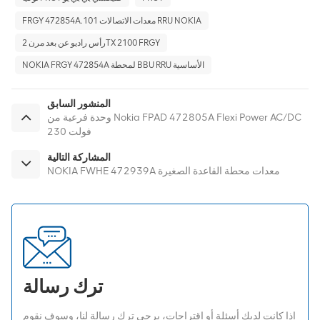
FRGY 472854A.101 معدات الاتصالات RRU NOKIA
رأس راديو عن بعد مرن 2TX 2100 FRGY
NOKIA FRGY 472854A لمحطة BBU RRU الأساسية
المنشور السابق
وحدة فرعية من Nokia FPAD 472805A Flexi Power AC/DC
230 فولت
المشاركة التالية
NOKIA FWHE 472939A معدات محطة القاعدة الصغيرة
ترك رسالة
إذا كانت لديك أسئلة أو اقتراحات، يرجى ترك رسالة لنا، وسوف نقوم