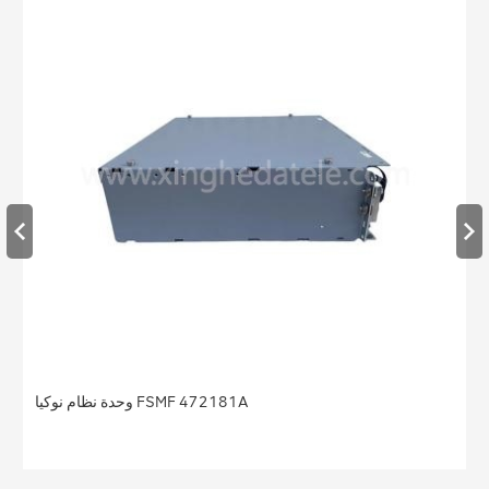
وحدة نظام نوكيا FSMF 472181A