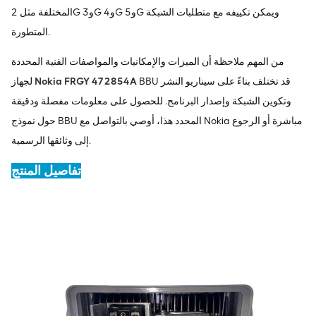
المختلفة مثل 2G و3G و4G و5G ويمكن تكييفه مع متطلبات الشبكة
المتطورة.
من المهم ملاحظة أن الميزات والإمكانيات والمواصفات الفنية المحددة
BBU قد تختلف بناءً على سيناريو النشر
Nokia FRGY 472854A
لجهاز
وتكوين الشبكة وإصدار البرنامج. للحصول على معلومات مفصلة ودقيقة
حول نموذج BBU المحدد هذا، أوصي بالتواصل مع Nokia مباشرة أو الرجوع
إلى وثائقها الرسمية.
تفاصيل المنتج