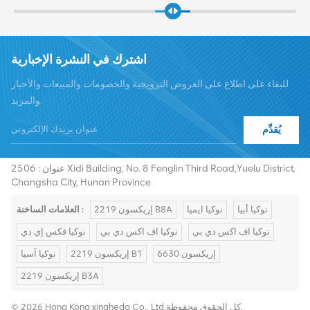
اشترك في النشرة الإخبارية
للبقاء على اطلاع على العروض الترويجية والخصومات والمبيعات والأخبار
والمزيد.
يُقدِّم
هاتف :
+8619376997331
summer@chinaxingheda.com
بريد إلكتروني :
عنوان : 2506 Xidi Building, No. 8 Fenglin Third Road,Yuelu District,
Changsha City, Hunan Province
نوكيا أبيا
نوكيا ايميا
إريكسون 2219 B8A
العلامات الساخنة :
نوكيا اف اكس دي بي
نوكيا اف اكس دي بي
نوكيا فكس إي دي
إريكسون 6630
إريكسون 2219 B1
نوكيا آسيا
إريكسون 2219 B3A
© 2026 Hong Kong xingheda Co., Ltd.كل الحقوق محفوظة.