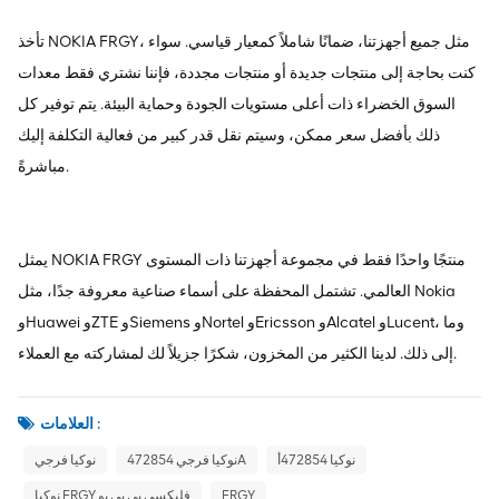
تأخذ NOKIA FRGY، مثل جميع أجهزتنا، ضمانًا شاملاً كمعيار قياسي. سواء
كنت بحاجة إلى منتجات جديدة أو منتجات مجددة، فإننا نشتري فقط معدات
السوق الخضراء ذات أعلى مستويات الجودة وحماية البيئة. يتم توفير كل
ذلك بأفضل سعر ممكن، وسيتم نقل قدر كبير من فعالية التكلفة إليك
مباشرةً.
يمثل NOKIA FRGY منتجًا واحدًا فقط في مجموعة أجهزتنا ذات المستوى
العالمي. تشتمل المحفظة على أسماء صناعية معروفة جدًا، مثل Nokia
وHuawei وZTE وSiemens وNortel وEricsson وAlcatel وLucent، وما
إلى ذلك. لدينا الكثير من المخزون، شكرًا جزيلاً لك لمشاركته مع العملاء.
العلامات :
نوكيا 472854أ
نوكيا فرجي 472854A
نوكيا فرجي
FRGY
نوكيا FRGY فليكسي بي بي يو