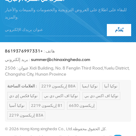
سنقوم بتوسيع حصتنا في السوق الدولية بمنتجات عالية الجودة وخدمات
للبقاء على اطلاع على العروض الترويجية والخصومات والمبيعات والأخبار
عالية الجودة وأسعار معقولة والتسليم في الوقت المناسب.
والمزيد.
يُقدِّم
هاتف :
+8619376997331
summer@chinaxingheda.com
بريد إلكتروني :
عنوان : 2506 Xidi Building, No. 8 Fenglin Third Road,Yuelu District,
Changsha City, Hunan Province
نوكيا أبيا
نوكيا ايميا
إريكسون 2219 B8A
العلامات الساخنة :
نوكيا اف اكس دي بي
نوكيا اف اكس دي بي
نوكيا فكس إي دي
إريكسون 6630
إريكسون 2219 B1
نوكيا آسيا
إريكسون 2219 B3A
© 2026 Hong Kong xingheda Co., Ltd.كل الحقوق محفوظة.