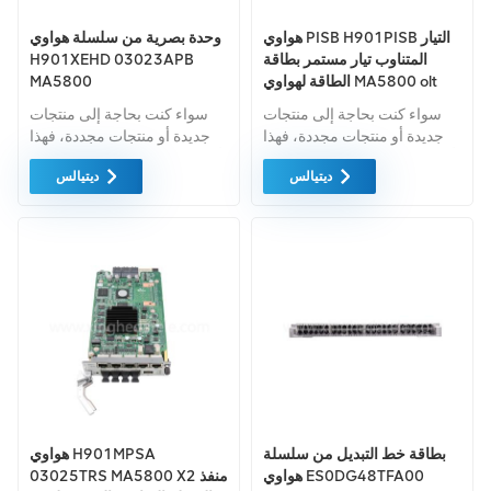
هواوي PISB H901PISB التيار
وحدة بصرية من سلسلة هواوي
المتناوب تيار مستمر بطاقة
H901XEHD 03023APB
الطاقة لهواوي MA5800 olt
MA5800
ma5800-x2 H901PISB
سواء كنت بحاجة إلى منتجات
سواء كنت بحاجة إلى منتجات
جديدة أو منتجات مجددة، فهذا
جديدة أو منتجات مجددة، فهذا
أمر شامل الضمان كمعيار. نحن
أمر شامل الضمان كمعيار. نحن
ديتيالس
ديتيالس
فقط نشتري معدات السوق
فقط نشتري معدات السوق
الخضراء من اعلى جودة . ويتم
الخضراء من اعلى جودة . ويتم
توفير كل هذه بأفضل الأسعار
توفير كل هذه بأفضل الأسعار
الممكنة.
الممكنة.
بطاقة خط التبديل من سلسلة
هواوي H901MPSA
هواوي ES0DG48TFA00
03025TRS MA5800 X2 منفذ