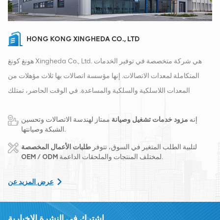
HONG KONG XINGHEDA CO., LTD
هونغ كونغ Xingheda Co., Ltd. هي شركة متخصصة في توفير الخدمات
المتكاملة لمعدات الاتصالات. إنها مؤسسة اتصالات بها ثلاث مؤهلات من
المعدات اللاسلكية والسلكية والمساعدة. في الوقت الحاضر، تمتلك
الشركة مستودعين ذكيين ومراكز توزيع للمصانع في تشانغشا وهونغ كونغ.
إنه
مزود خدمات تشغيل وصيانة
ممتاز لهندسة الاتصالات وتحسين
في عام 2016، قمنا بإنشاء مقر مبيعات دولي في مدينة تشانغشا، الصين.
الشبكة وصيانتها.
يقع مقرنا في الصين، وننفذ أعمالًا دولية في جنوب شرق آسيا وأوروبا
لتلبية الطلب المتغير في السوق، تتوفر
طلبات الأعمال المخصصة
والولايات المتحدة وأفريقيا وروسيا، ونوفر المحطات الأساسية ونزود
لمختلف المنتجات والملحقات الداعمة.
OEM / ODM
مشغلي الاتصالات الرائدين إقليميًا بتحويل المعدات وخدمات الصيانة
الشاملة مثل النقل وإمدادات الطاقة والوحدات الضوئية، الكابلات
عرض المزيد عن
والمحطات والمواد المساعدة الداعمة. يشمل مقدمو الخدمة Nokia
وEricsson وHuawei وZTE وBell وAlcatel وNortel وSiemens وLucent.
اشترك في النشرة الإخبارية