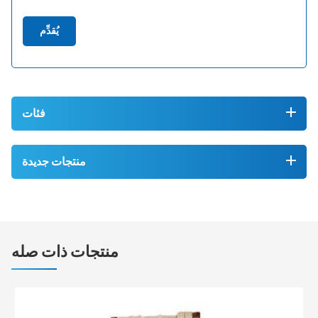
يُقدِّم
فئات
منتجات جديدة
منتجات ذات صله