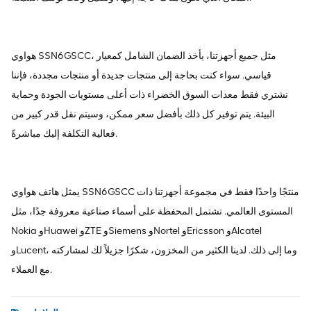
هواوي SSN6GSCC، مثل جميع أجهزتنا، يأخذ الضمان الشامل كمعيار
قياسي. سواء كنت بحاجة إلى منتجات جديدة أو منتجات مجددة، فإننا
نشتري فقط معدات السوق الخضراء ذات أعلى مستويات الجودة وحماية
البيئة. يتم توفير كل ذلك بأفضل سعر ممكن، وسيتم نقل قدر كبير من
فعالية التكلفة إليك مباشرةً.
يمثل هاتف هواوي SSN6GSCC منتجًا واحدًا فقط في مجموعة أجهزتنا ذات
المستوى العالمي. تشتمل المحفظة على أسماء صناعية معروفة جدًا، مثل
Nokia وHuawei وZTE وSiemens وNortel وEricsson وAlcatel
وLucent، وما إلى ذلك. لدينا الكثير من المخزون، شكرًا جزيلاً لك لمشاركته
مع العملاء.