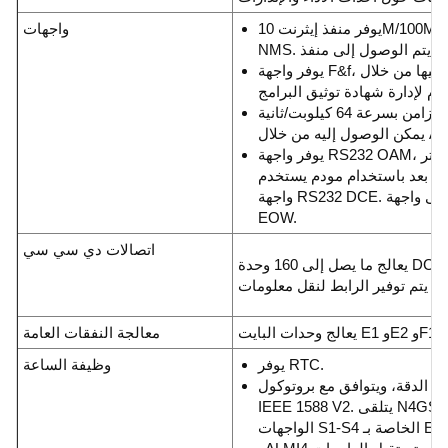
يوفر منفذ إيثرنت 10M/100M، والذي يستخدم للتواصل مع
واجهات
يوفر واجهة F&f، التي يمكن الوصول إليها من خلال AUX
يوفر منفذ بيانات متزامن بسرعة 64 كيلوبت/ثانية F1، والذي
إليه من خلال AUX.
يوفر واجهة RS232 OAM، التي تستخدم لتوصيل جهاز كمبيوتر
عن بعد باستخدام مودم يستخدم
واجهة RS232 DCE. يتم الوصول إلى واجهة OAM من خلال
EOW.
اتصالات دي سي سي
يعالج ما يصل إلى 160 وحدة DCC كحد أقصى (D1-D3). وبهذه
معالجة النفقات العامة
يوفر RTC.
وظيفة الساعة
ة الدقة، ويتوافق مع بروتوكول
IEEE 1588 V2. يتلقى N4GSCC معلومات الوقت من خلال
الواجهات S1-S4 الخاصة بـ EOW. وتستقبل الواجهات S1 وS3