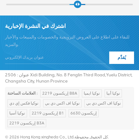
اشترك في النشرة الإخبارية
للبقاء على اطلاع على العروض الترويجية والخصومات والمبيعات والأخبار
والمزيد.
يُقدِّم
هاتف :
+8619376997331
summer@chinaxingheda.com
بريد إلكتروني :
عنوان : 2506 Xidi Building, No. 8 Fenglin Third Road,Yuelu District,
Changsha City, Hunan Province
نوكيا أبيا
نوكيا ايميا
إريكسون 2219 B8A
العلامات الساخنة :
نوكيا اف اكس دي بي
نوكيا اف اكس دي بي
نوكيا فكس إي دي
إريكسون 6630
إريكسون 2219 B1
نوكيا آسيا
إريكسون 2219 B3A
© 2026 Hong Kong xingheda Co., Ltd.كل الحقوق محفوظة.