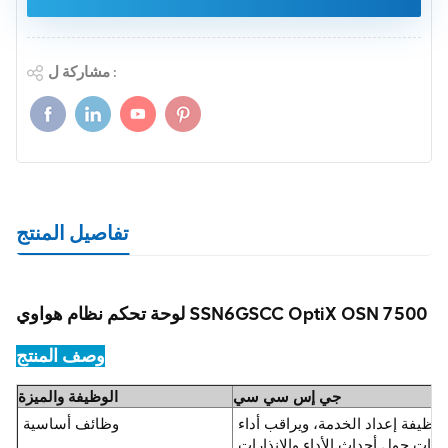
مشاركة ل :
تفاصيل المنتج
لوحة تحكم نظام هواوي SSN6GSCC OptiX OSN 7500
وصف المنتج
جي إس سي سي
الوظيفة والميزة
وظيفة إعداد الخدمة، ويراقب أداء
وظائف أساسية