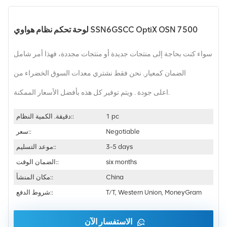
لوحة تحكم نظام هواوي SSN6GSCC OptiX OSN 7500
سواء كنت بحاجة إلى منتجات جديدة أو منتجات مجددة، فهذا أمر شامل
الضمان كمعيار. نحن فقط نشتري معدات السوق الخضراء من
اعلى جودة . ويتم توفير كل هذه بأفضل الأسعار الممكنة.
1 pc
دقيقة. الكمية النظام::
Negotiable
سعر::
3-5 days
موعد التسليم::
six months
الضمان الوقت::
China
مكان المنشأ::
T/T, Western Union, MoneyGram
شروط الدفع::
الاستفسار الآن