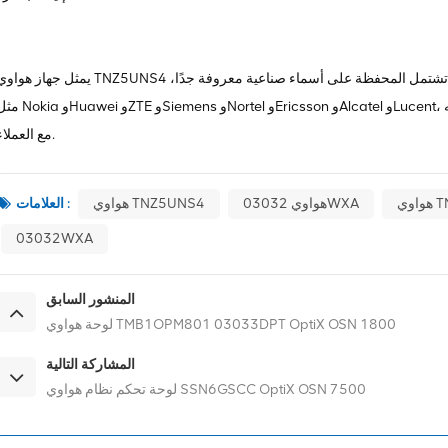
يمثل جهاز هواوي TNZ5UNS4 منتجًا واحدًا فقط في مجموعة أجهزتنا ذات المستوى العالمي. تشتمل المحفظة على أسماء صناعية معروفة ج
مثل Nokia وHuawei وZTE وSiemens وNortel وEricsson وAlcatel وLucent، وما إلى ذلك. لدينا الكثير من المخزون، شكر
مع العملاء.
TN
هواوي 03032WXA
هواوي TNZ5UNS4
العلامات :
03032WXA
المنشور السابق
لوحة هواوي TMB1OPM801 03033DPT OptiX OSN 1800
المشاركة التالية
لوحة تحكم نظام هواوي SSN6GSCC OptiX OSN 7500