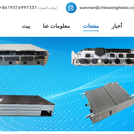
+8619376997331
summer@chinaxingheda.c
(وقت العمل)
أخبار
منتجات
معلومات عنا
بيت