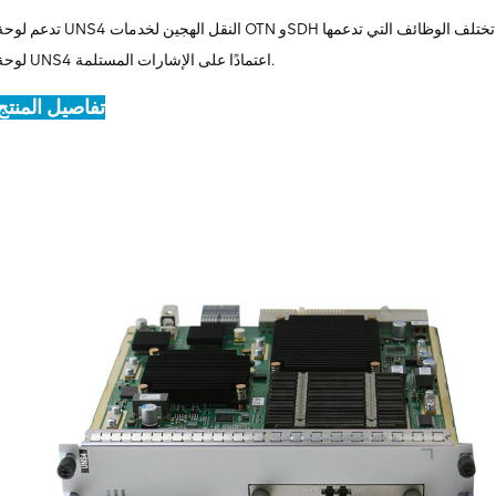
تدعم لوحة UNS4 النقل الهجين لخدمات OTN وSDH وخدمات الحزم بأقصى عرض نطاق يبلغ 100 جيجابت/ثانية. تختلف الوظائف التي
لوحة UNS4 اعتمادًا على الإشارات المستلمة.
تفاصيل المنتج