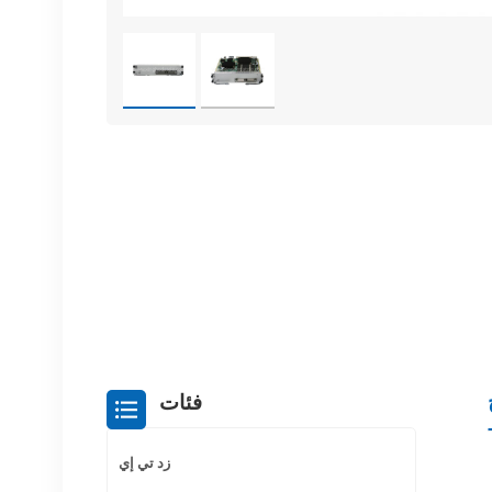
فئات
زد تي إي