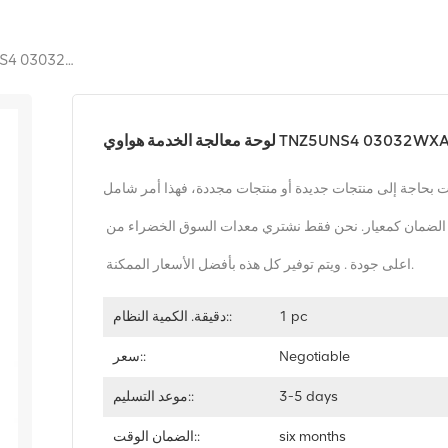
لوحة معالجة الخدمة هواوي TNZ5UNS4 03032WXA OSN1800
مة هواوي TNZ5UNS4 03032WXA OSN1800
 بحاجة إلى منتجات جديدة أو منتجات مجددة، فهذا أمر شامل
الضمان كمعيار. نحن فقط نشتري معدات السوق الخضراء من
اعلى جودة . ويتم توفير كل هذه بأفضل الأسعار الممكنة.
1 pc
دقيقة. الكمية النظام::
Negotiable
سعر::
3-5 days
موعد التسليم::
six months
الضمان الوقت::