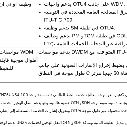
يدعم واجهات OTU4 على جانب WDM.
وظيفة او تي ان
ق المعالجة العامة المحددة في التوصية
ITU-T G.709.
يدعم وظيفة SM في طبقة OTU4.
يدعم وظائف PM وTCM في طبقة ODUk (k = 0، 1، 2، 2e، 3، 4، أو
ITU-T G.694.1.
مواصفات WDM
أطوال موجية قابلة
بضبط إخراج الإشارات الضوئية على جانب WDM ضمن نطاق 80
للضبط
TNZ5UNS4 عبارة عن لوحة معالجة خدمة الخط العالمي ذات منفذ واحد 100G مطبقة على Huawei OSN 1800V. لوحة UNS4 عبارة عن
خطية عالمية. وهو يدعم النقل الهجين لخدمات OTN وSDH وخدمات الحزم بأقصى عرض نطاق يبلغ 100 جيجابت/ثانية. تقوم لوحة UNS4 بمعالج