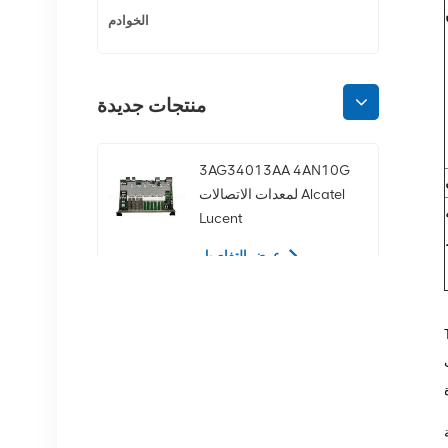
الخوادم
منتجات جديدة
3AG34013AA 4AN10G
لمعدات الاتصالات Alcatel
Lucent
عرض التفاصيل
02350CDV 2.5 بوصة
 لوحة
SAS 1.2 تيرابايت 10K 12
ة
جيجابت في الثانية محرك
الأقراص الصلبة للخادم
عرض التفاصيل