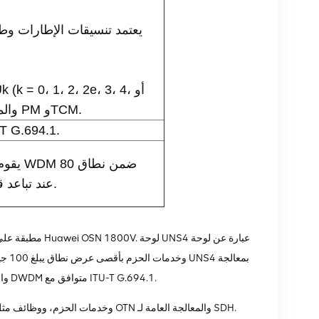
يعتمد تنسيقات الإطارات وطر
flex)، والمراقبة غير التدخلية للحملات العامة PM وTCM.
يدعم مواصفات DWDM المتوافقة مع 
يقوم 
طول موجة في النطاق C عند تباعد قناة 50 جيجا هرتز.
وتحويل إشارات الخدمة المستقبلة إلى إشارة OTU4 واحدة محمولة عبر طول موجة DWDM متوافق مع ITU-T G.694.1.
تدعم لوحة UNS4 النقل الهجين لخدمات OTN وSDH وخدمات الحزم، ووظائف مثل تبديل الطبقة الثانية ومنافذ OTN والمعالجة العامة لـ SDH.