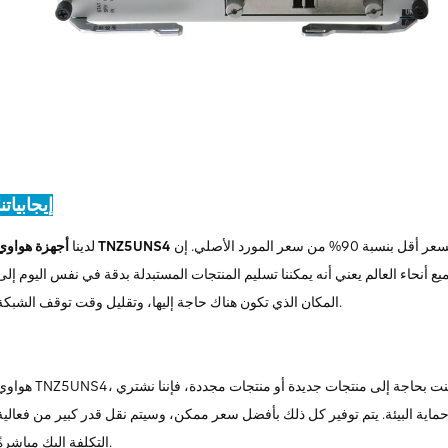
إيجابياتنا
للبيع، بما في ذلك الأجهزة المجددة والجديدة، وعادة ما يكون السعر أقل بنسبة 90% من سعر المورد الأصلي. إن
أجهزة هواوي TNZ5UNS4
لدينا
 أنحاء العالم يعني أنه يمكننا تسليم المنتجات المستبدلة بدقة في نفس اليوم إلى
المكان الذي تكون هناك حاجة إليها، وتقليل وقت توقف الشبكة.
هواوي TNZ5UNS4، مثل جميع أجهزتنا، يأخذ الضمان الشامل كمعيار قياسي. سواء كنت بحاجة إلى منتجات جديدة أو منتجات مجددة
ية البيئة. يتم توفير كل ذلك بأفضل سعر ممكن، وسيتم نقل قدر كبير من فعالية
التكلفة إليك مباشرةً.