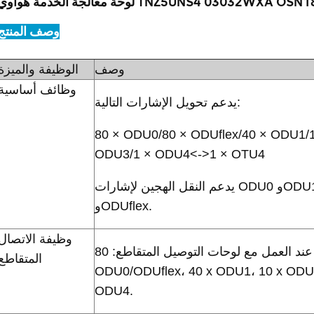
معالجة الخدمة هواوي TNZ5UNS4 03032WXA OSN1800
وصف المنتج
وصف
الوظيفة والميزة
وظائف أساسية
يدعم تحويل الإشارات التالية:
80 × ODU0/80 × ODUflex/40 × ODU1/
ODU3/1 × ODU4<->1 × OTU4
يدعم النقل الهجين لإشارات ODU0 وODU1 وODU2 وODU2e
وODUflex.
وظيفة الاتصال
تنفذ تجهيزات الخدمة التالية عند العمل مع لوحات التوصيل المتقاطع: 80 x
المتقاطع
ODU0/ODUflex، 40 x ODU1، 10 x ODU
ODU4.