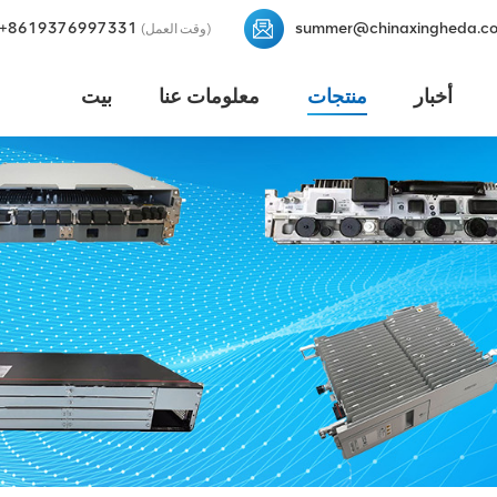
+8619376997331
summer@chinaxingheda.c
(وقت العمل)
أخبار
منتجات
معلومات عنا
بيت