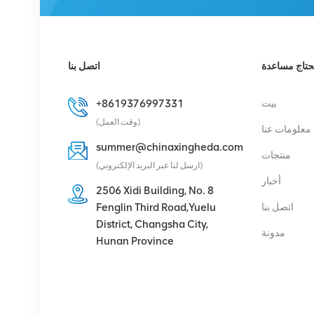
161 893/1 وحدة الراديو
عن بعد
عرض التفاصيل
حتاج مساعدة
اتصل بنا
هواوي RRU5909
بيت
+8619376997331
02311TBD
(وقت العمل)
معلومات عنا
WD5M215909GB
للأوضاع المتعددة 2100
summer@chinaxingheda.com
منتجات
عرض التفاصيل
ميجا هرتز (2*60 واط)
(ارسل لنا عبر البريد الإلكتروني)
أخبار
2506 Xidi Building, No. 8
هواوي UBBPg1a
اتصل بنا
Fenglin Third Road,Yuelu
03050BYF لهواوي BBU
District, Changsha City,
مدونة
3900 النطاق الأساسي
Hunan Province
عرض التفاصيل
Eltek Flatpack S 48V /