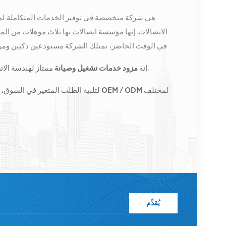
الاتصالات. إنها مؤسسة اتصالات بها ثلاث مؤهلات من الم
في الوقت الحاضر، تمتلك الشركة مستودعين ذكيين ومرا
كونغ. في عام 2016، قمنا بإنشاء مقر مبيعات
ممتاز لهندسة الاتصالات وتحسين الشبكة وصيانتها.
إنه
مزود خدمات تشغيل وصيانة
الصين، وننفذ أعمالًا دولية في جنوب شرق آسيا وأوروبا والول
المحطات الأساسية ونزود مشغلي الاتصالات الرائدين إقلي
لمختلف
طلبات الأعمال المخصصة OEM / ODM
لتلبية الطلب المتغير في السوق، 
الشاملة مثل النقل وإمدادات الطاقة والوحدات الضوئية، 
عالية الجودة وأسعار معقولة والتسليم في الوقت المناسب.
يُقدِّم