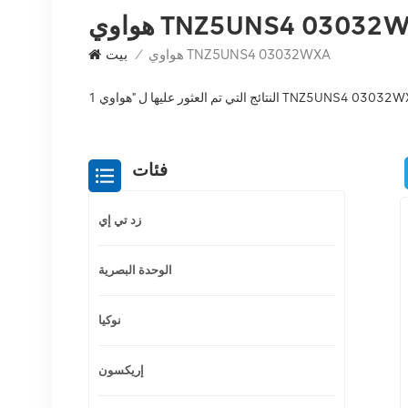
وي TNZ5UNS4 03032WXA
هواوي TNZ5UNS4 03032WXA
/
بيت
ئج التي تم العثور عليها ل "هواوي TNZ5UNS4 03032WXA"
فئات
زد تي إي
الوحدة البصرية
نوكيا
إريكسون