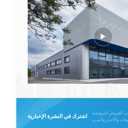
474914A AirScale RRH
4T4R RRU الأساسية
عرض التفاصيل
نوكيا FUFAS
473288A.102 كابل ألياف
بصرية LC OD-LC OD
مزدوج 2 متر
عرض التفاصيل
1662SMC 3AL98324AA
SYNTH4V2 لمعدات
الاتصالات Alcatel Lucent
عرض التفاصيل
لى العروض الترويجية
اشترك في النشرة الإخبارية
إريكسون 2212 B31 KRC