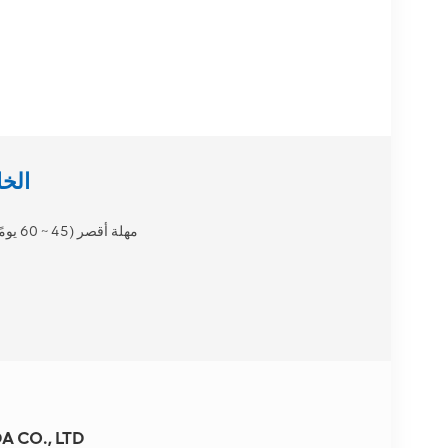
هل تبحث عن شر
مهلة أقصر (45 ~ 60 يومًا)
 CO., LTD