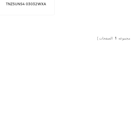
TNZ5UNS4 03032WXA
OSN1800
 مجموعه
1
الصفحات