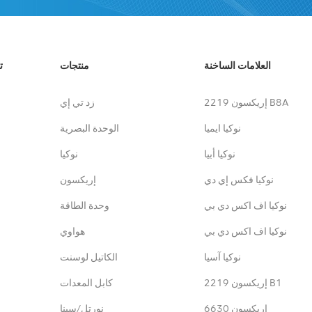
العلامات الساخنة
منتجات
ت
إريكسون 2219 B8A
زد تي إي
نوكيا ايميا
الوحدة البصرية
نوكيا أبيا
نوكيا
نوكيا فكس إي دي
إريكسون
نوكيا اف اكس دي بي
وحدة الطاقة
نوكيا اف اكس دي بي
هواوي
نوكيا آسيا
الكاتيل لوسنت
إريكسون 2219 B1
كابل المعدات
إريكسون 6630
نورتل/سينا