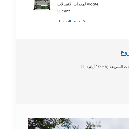
لمعدات الاتصالات Alcatel
Lucent
عرض التفاصيل
02350CDV 2.5 بوصة
SAS 1.2 تيرابايت 10K 12
جيجابت في الثانية محرك
الأقراص الصلبة للخادم
عرض التفاصيل
لسريعة (5 ~ 10 أيام)
NOKIA APAF
474676A.101 RRU
معدات الاتصالات
عرض التفاصيل
محطة نوكيا AHEGC