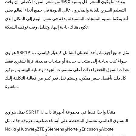
وعادة ما يكون السعر أقل بنسبة 90% من سعر المورد الأصلي. إن وقت
التسليم السريع للغاية والمخزون عالي الجودة في جميع أنحاء العالم يعني
أنه يمكننا تسليم المنتجات المستبدلة بدقة في نفس اليوم إلى المكان الذي
تكون هناك حاجة إليها، وتقليل وقت توقف الشبكة.
هواوي SSR1PIU، مثل جميع أجهزتنا، يأخذ الضمان الشامل كمعيار قياسي.
سواء كنت بحاجة إلى منتجات جديدة أو منتجات مجددة، فإننا نشتري فقط
معدات السوق الخضراء ذات أعلى مستويات الجودة وحماية البيئة. يتم توفير
كل ذلك بأفضل سعر ممكن، وسيتم نقل قدر كبير من فعالية التكلفة إليك
مباشرةً.
يمثل هواوي SSR1PIU منتجًا واحدًا فقط في مجموعة أجهزتنا ذات
المستوى العالمي. تشتمل المحفظة على أسماء صناعية معروفة جدًا، مثل
Nokia وHuawei وZTE وSiemens وNortel وEricsson وAlcatel