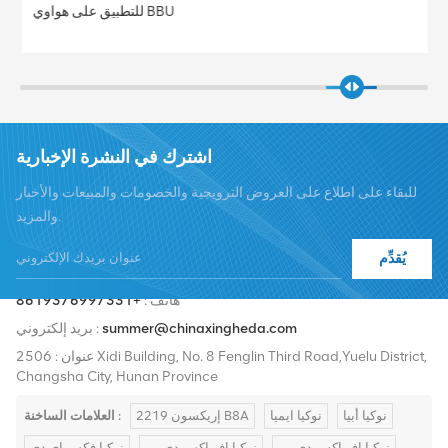
للتطبيق على هواوي BBU
اشترك في النشرة الإخبارية
للبقاء على اطلاع على العروض الترويجية والخصومات والمبيعات والأخبار
والمزيد.
يُقدِّم
هاتف :
+8619376997331
summer@chinaxingheda.com
بريد إلكتروني :
عنوان : 2506 Xidi Building, No. 8 Fenglin Third Road,Yuelu District,
Changsha City, Hunan Province
نوكيا أبيا
نوكيا ايميا
إريكسون 2219 B8A
العلامات الساخنة :
نوكيا اف اكس دي بي
نوكيا اف اكس دي بي
نوكيا فكس إي دي