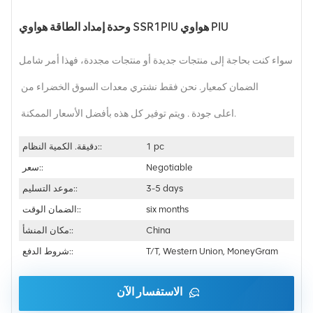
وحدة إمداد الطاقة هواوي SSR1PIU هواوي PIU
سواء كنت بحاجة إلى منتجات جديدة أو منتجات مجددة، فهذا أمر شامل
الضمان كمعيار. نحن فقط نشتري معدات السوق الخضراء من
اعلى جودة . ويتم توفير كل هذه بأفضل الأسعار الممكنة.
1 pc
دقيقة. الكمية النظام::
Negotiable
سعر::
3-5 days
موعد التسليم::
six months
الضمان الوقت::
China
مكان المنشأ::
T/T, Western Union, MoneyGram
شروط الدفع::
الاستفسار الآن