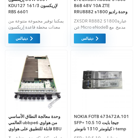
B6B 48V 10A ZTE
KDU127 161/3 لإريكسون
RRU8882 s1800 وحدة راديو
RBS 6601
ماكرو عن بعد
ZXSDR R8882 S1800عبارة
يمكننا توفير مجموعة متنوعة من
عن Micro eNodeB مدمج. مع
معدات محطة قاعدة إريكسون
تصميم متكامل، صغير جدًا
المستعملة والجديدة لشركة
ديتيالس
ديتيالس
الحجم واستهلاك الطاقة
إريكسون مثل Ericsson DUW
المنخفض، R8882 S1800يلبي
3001 KDU127 161/3، إذا
النشر السريع وتغطية نقطة
كان لديك احتياجات أخرى، من
الاتصال المتطلبات مع النظافة
فضلك اسمحوا لنا أن نعرف
والكفاءة والتكلفة المنخفضة. يتم
النموذج المحدد.
تطبيقه على نقطة الاتصال، في
الأماكن المغلقة وتغطية
المناطق الحضرية.
NOKIA FOTB 473472A.101
وحدة معالجة النطاق الأساسي
SFP+ 10.5 جيجا بايت 10
العالمي ubbpe6 من هواوي
كيلومتر 1310 نانومتر i-temp
قابلة للتطبيق على هواوي BBU
RTXM228-402