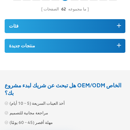
2C*4mm2، PVC/UV، أسود/
أبيض موصل D-SUB 2V2
ما مجموعه
62
الصفحات
مقاومة الموصل ≥4.95Ω/كم
مقاومة العزل ≥100MΩ، 500V
تيار مستمر قوة عازلة تيار
فئات
متردد، 600 فولت، 1 ثانية
موصل الكابل 4 مم 2، حبلا من
النحاس العاري عازلة كلوريد
منتجات جديدة
البوليفينيل، 4.0±0.2 ملم لون
أسود/أبيض الغلاف الخارجي
كلوريد البولي فينيل، أسود طول
التجميع 2 متر تفاصيل المنتج
إيجابياتنا لدينا CA-4MM2C-
DSUB2V2-2000 للبيع، بما في
ذلك المجددة والجديدة، والسعر
هل تبحث عن شريك لبدء مشروع OEM/ODM الخاص
عادة ما يكون أقل بنسبة 90%
بك؟
من سعر المورد الأصلي. إن
وقت التسليم السريع للغاية
أخذ العينات السريعة (5 ~ 10 أيام)
والمخزون عالي الجودة في جميع
أنحاء العالم يعني أنه يمكننا
مراجعة مجانية للتصميم
تسليم المنتجات المستبدلة بدقة
مهلة أقصر (45 ~ 60 يومًا)
في نفس اليوم إلى المكان الذي
تكون هناك حاجة إليها، وتقليل