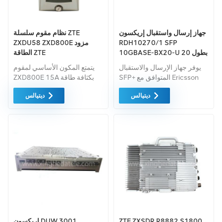
جهاز إرسال واستقبال إريكسون
نظام مقوم سلسلة ZTE
RDH10270/1 SFP
ZXDU58 ZXD800E مزود
10GBASE-BX20-U بطول 20
الطاقة ZTE
كم BIDI SFP+
يوفر جهاز الإرسال والاستقبال
يتمتع المكون الأساسي لمقوم
SFP+ المتوافق مع Ericsson
ZXD800E 15A بكثافة طاقة
RDH10270/1 10 GBase-BX
تصل إلى 400 ميجاوات / سم 3
ديتيالس
ديتيالس
من خلال وضع ما يصل إلى 20
ووزن 1.9 كجم فقط، وهو على
كم عبر الألياف أحادية الوضع
أفضل مستوى بين المنتجات
(SMF) باستخدام طول موجة
المماثلة في الداخل والخارج.
يبلغ 1270nmTx/1330nmRx
عبر موصل LC.
ZTE ZXSDR R8882 S1800
إريكسون DUW 3001