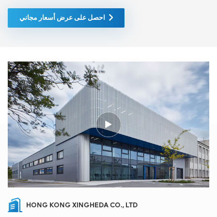
وقت توقف الشبكة. CA-
4MM2C-DSUB2V2-2000،
احصل على عرض أسعار مجاني
مثل جميع أجهزتنا، تأخذ ضمانًا
شاملاً كمعيار قياسي. سواء كنت
بحاجة إلى منتجات جديدة أو
منتجات مجددة، فإننا نشتري
فقط معدات السوق الخضراء
ذات أعلى مستويات الجودة
وحماية البيئة. يتم توفير كل ذلك
بأفضل سعر ممكن، وسيتم نقل
قدر كبير من فعالية التكلفة إليك
مباشرةً. يمثل CA-4MM2C-
DSUB2V2-2000 منتجًا واحدًا
فقط في مجموعة أجهزتنا ذات
المستوى العالمي. تشتمل
المحفظة على أسماء صناعية
معروفة جدًا، مثل Nokia
وHuawei وZTE وSiemens
وNortel وEricsson وAlcatel
وLucent، وما إلى ذلك. لدينا
الكثير من المخزون، شكرًا جزيلاً
HONG KONG XINGHEDA CO., LTD
لك لمشاركته مع العملاء.