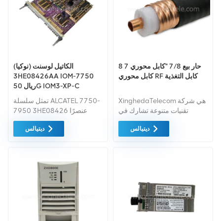
حار بيع 7/8 "كابل محوري 7 8
الكاتيل لوسنت (نوكيا)
كابل محوري RF كابل التغذية
3HE08426AA IOM-7750
ريال 50G IOM3-XP-C
IPU3A66EAA
XinghedaTelecom هي شركة
تمثل سلسلة ALCATEL 7750-
تقنيات متنوعة تشارك في
7950 3HE08426 عنصرًا
التكامل، تصنيع وتركيب مواقع
واحدًا من منتجاتنا الشاملة
ديتيالس
ديتيالس
IBS وBTS
محفظة الاتصالات السلكية
واللاسلكية، والتي تتضمن
منتجات من العديد من الشركات
المصنعة الأصلية الرئيسية في
العالم.