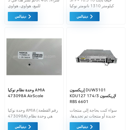
SFP+ 10.5 جيجا بايت 10
تم نشر هذا في 3G، 4G، شراء،
كيلومتر 1310 نانومتر نوكيا
للبيع، هواوي، هواوي
فوتب
BBU3900، هواوي ubbpe6،
ديتيالس
ديتيالس
هواوي WBBP F4، هواوي
WPPB F3، LTE، غير مستخدم
والموسومة 2، ATM، B، النطاق
الأساسي، اللوح الأساسي،
BBU3900.
إريكسون DUW3101
وحدة نظام نوكيا AMIA
KDU127 174/3 لإريكسون
473098A AirScale
RBS 6601
سواء كنت بحاجة إلى منتجات
وحدة نوكيا AMIA (رقم القطعة:
جديدة أو منتجات تم تجديدها،
473098A) هي وحدة نظام
فإن الضمان الشامل هو المعيار
AirScale الأساسية (وحدة
ديتيالس
ديتيالس
القياسي. نحن نشتري فقط
فرعية داخلية) لوحدة Flexi BBU