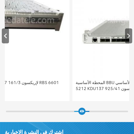
المحطة الأساسية BBU النطاق الأساسي إريكسون النطاق الأساسي
5212 KDU137 925/41 النطاق الأساسي 5212 لإريكسون
اشترك في النشرة الإخبارية