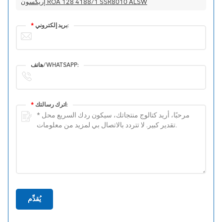
إريكسون ROA 128 4188/1 SSR8010 ALSW
بريد إلكتروني:
*
هاتف/WHATSAPP:
اترك رسالتك:
*
يُقدِّم