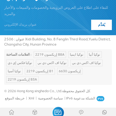
للبقاء على اطلاع على العروض الترويجية والخصومات والمبيعات والأخبار
والمزيد.
يُقدِّم
هاتف :
+8619376997331
summer@chinaxingheda.com
بريد إلكتروني :
عنوان : 2506 Xidi Building, No. 8 Fenglin Third Road,Yuelu District,
Changsha City, Hunan Province
نوكيا أبيا
نوكيا ايميا
إريكسون 2219 B8A
العلامات الساخنة :
نوكيا اف اكس دي بي
نوكيا اف اكس دي بي
نوكيا فكس إي دي
إريكسون 6630
إريكسون 2219 B1
نوكيا آسيا
إريكسون 2219 B3A
© 2026 Hong Kong xingheda Co., Ltd.كل الحقوق محفوظة.
IPv6 الشبكة مدعومة
|
سياسة الخصوصية
|
Xml
|
خريطة الموقع