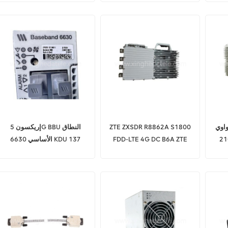
WD5M185909CU
02311PPN
RRU3959 1800MHZ
ZTE ZXSDR R8862A S1800
إريكسون 5G BBU النطاق
 rru
FDD-LTE 4G DC B6A ZTE
الأساسي 6630 KDU 137
RRU 8862A S9000 خلية
848/11
صغيرة R8862A S1800 B6A
CDMA