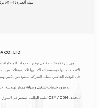
مهلة أقصر (45 ~ 60 يومًا)
 CO., LTD
الاتصالات. إنها مؤسسة اتصالات بها ثلاث مؤهلات من الم
في الوقت الحاضر، تمتلك الشركة مستودعين ذكيين ومرا
كونغ. في عام 2016، قمنا بإنشاء مقر مبيعات
ممتاز لهندسة الاتصالات وتحسين الشبكة وصيانتها.
إنه
مزود خدمات تشغيل وصيانة
الصين، وننفذ أعمالًا دولية في جنوب شرق آسيا وأوروبا والول
المحطات الأساسية ونزود مشغلي الاتصالات الرائدين إقلي
لمختلف
طلبات الأعمال المخصصة OEM / ODM
لتلبية الطلب المتغير في السوق، 
الشاملة مثل النقل وإمدادات الطاقة والوحدات الضوئية، 