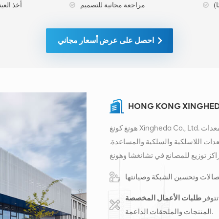
مراجعة مجانية للتصميم
أخذ العينات ا
احصل على عرض أسعار مجاني
HONG KONG XINGHEDA
هونغ كونغ Xingheda Co., Ltd. هي شركة متخصصة في توفير الخدمات المتكاملة لمعدات
عدات اللاسلكية والسلكية والمساعدة.
كز توزيع للمصانع في تشانغشا وهونغ
 دولي في مدينة تشانغشا، الصين. يقع مقرنا في
ايات المتحدة وأفريقيا وروسيا، ونوفر
ميًا بتحويل المعدات وخدمات الصيانة
تتوفر
الكابلات والمحطات والمواد المساعدة
المنتجات والملحقات الداعمة.