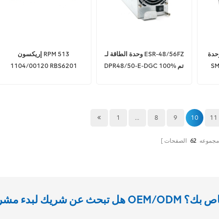
 ZTE 033030100095
وحدة الطاقة لـ ESR-48/56FZ
إريكسون RPM 513
SM
DPR48/50-E-DGC 100% تم
1104/00120 RBS6201
اختبارها سريعًا
RBS6601 لإريكسون
1
...
8
9
10
11
 مجموعه
62
الصفحات
يك لبدء مشروع OEM/ODM الخاص بك؟