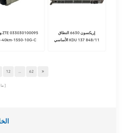
إريكسون 6630 النطاق
وحدة
الأساسي KDU 137 848/11
-40km-1550-10G-C
الأصلية ZTE XFP 10G40KM
12
...
62
ما
هل تبحث عن شر