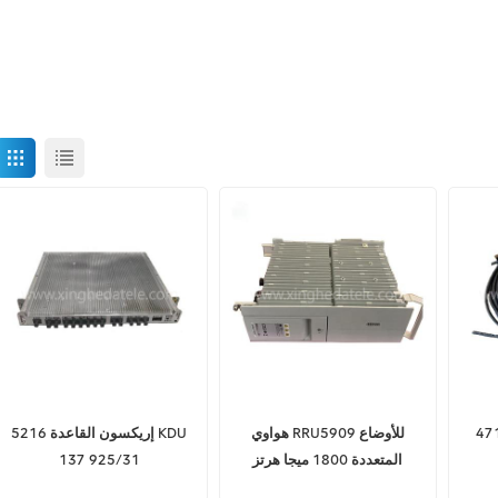
471408A.1
هواوي RRU5909 للأوضاع
إريكسون القاعدة 5216 KDU
المتعددة 1800 ميجا هرتز
137 925/31
(2*60 واط)