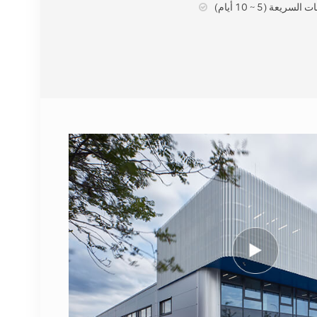
لسريعة (5 ~ 10 أيام)
عرض التفاصيل
نوكيا FUFAS
473288A.102 كابل ألياف
بصرية LC OD-LC OD
مزدوج 2 متر
عرض التفاصيل
1662SMC 3AL98324AA
SYNTH4V2 لمعدات
الاتصالات Alcatel Lucent
عرض التفاصيل
إريكسون 2212 B31 KRC
161 893/1 وحدة الراديو
عن بعد