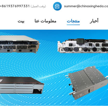
+8619376997331
summer@chinaxingheda.c
(وقت العمل)
أخبار
منتجات
معلومات عنا
بيت