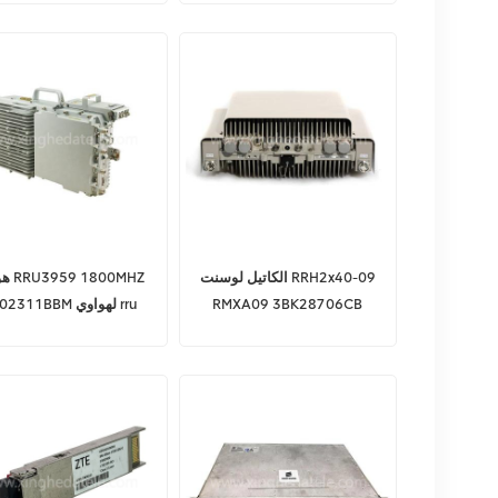
الكاتيل لوسنت RRH2x40-09
هواوي 
RMXA09 3BK28706CB
2102311BBM لهواوي
3959