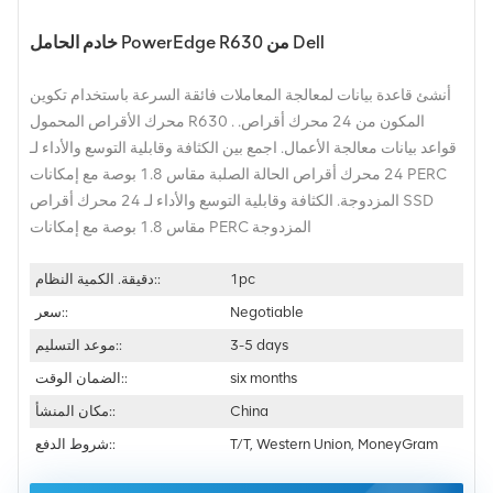
خادم الحامل PowerEdge R630 من Dell
أنشئ قاعدة بيانات لمعالجة المعاملات فائقة السرعة باستخدام تكوين
محرك الأقراص المحمول R630 المكون من 24 محرك أقراص. .
قواعد بيانات معالجة الأعمال. اجمع بين الكثافة وقابلية التوسع والأداء لـ
24 محرك أقراص الحالة الصلبة مقاس 1.8 بوصة مع إمكانات PERC
المزدوجة. الكثافة وقابلية التوسع والأداء لـ 24 محرك أقراص SSD
مقاس 1.8 بوصة مع إمكانات PERC المزدوجة
1pc
دقيقة. الكمية النظام::
Negotiable
سعر::
3-5 days
موعد التسليم::
six months
الضمان الوقت::
China
مكان المنشأ::
T/T, Western Union, MoneyGram
شروط الدفع::