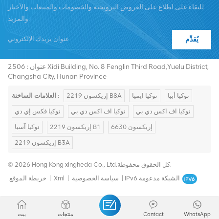
للبقاء على اطلاع على العروض الترويجية والخصومات والمبيعات والأخبار
والمزيد.
يُقدِّم
هاتف :
+8619376997331
summer@chinaxingheda.com
بريد إلكتروني :
عنوان : 2506 Xidi Building, No. 8 Fenglin Third Road,Yuelu District,
Changsha City, Hunan Province
نوكيا أبيا
نوكيا ايميا
إريكسون 2219 B8A
العلامات الساخنة :
نوكيا اف اكس دي بي
نوكيا اف اكس دي بي
نوكيا فكس إي دي
إريكسون 6630
إريكسون 2219 B1
نوكيا آسيا
إريكسون 2219 B3A
© 2026 Hong Kong xingheda Co., Ltd.كل الحقوق محفوظة.
IPv6 الشبكة مدعومة
|
سياسة الخصوصية
|
Xml
|
خريطة الموقع
WhatsApp
Contact
منتجات
بيت