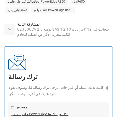
ديل R630
الخادم المُركب على حامل PowerEdge R360
خوادم Dell PowerEdge R630
باور إيدج R630
المشاركة التالية
02350CDV 2.5 بوصة SAS 1.2 تيرابايت 10K 12 جيجابت في
الثانية محرك الأقراص الصلبة للخادم
ترك رسالة
إذا كانت لديك أسئلة أو اقتراحات، يرجى ترك رسالة لنا، وسوف نقوم
بالرد عليك في أقرب وقت ممكن!
موضوع :
خادم الحامل PowerEdge R630 من Dell