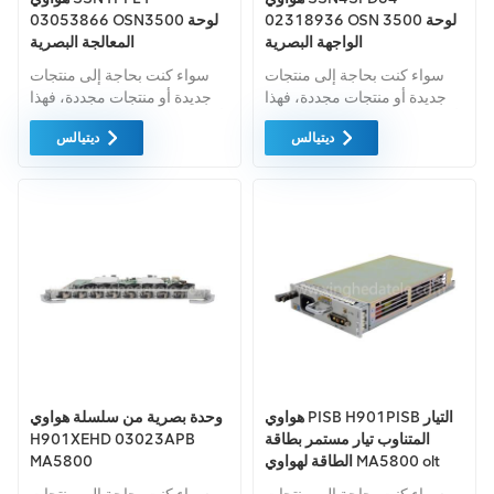
02318936 OSN 3500 لوحة
03053866 OSN3500 لوحة
الواجهة البصرية
المعالجة البصرية
سواء كنت بحاجة إلى منتجات
سواء كنت بحاجة إلى منتجات
جديدة أو منتجات مجددة، فهذا
جديدة أو منتجات مجددة، فهذا
أمر شامل الضمان كمعيار. نحن
أمر شامل الضمان كمعيار. نحن
ديتيالس
ديتيالس
فقط نشتري معدات السوق
فقط نشتري معدات السوق
الخضراء من اعلى جودة . ويتم
الخضراء من اعلى جودة . ويتم
توفير كل هذه بأفضل الأسعار
توفير كل هذه بأفضل الأسعار
الممكنة.
الممكنة.
هواوي PISB H901PISB التيار
وحدة بصرية من سلسلة هواوي
المتناوب تيار مستمر بطاقة
H901XEHD 03023APB
الطاقة لهواوي MA5800 olt
MA5800
ma5800-x2 H901PISB