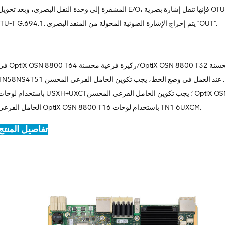
المشفرة إلى وحدة النقل البصري، وبعد تحويل E/O، فإنها تنقل إشارة بصرية OTU4 تتوافق مع الطول الموجي القياسي DWDM الموصى به ف
ITU-T G.694.1. يتم إخراج الإشارة الضوئية المحولة من المنفذ البصري "OUT".
في OptiX OSN 8800 T64 ركيزة فرعية محسنة/OptiX OSN 8800 T32 ركيزة فرعية محسنة/X OSN 8800 T16
TN58NS4T51 وضع الخط ووضع صندوق الأمتعة. عند العمل في وضع الخط، يجب تكوين الحامل الفرعي المحسن X OSN 8800 T64
باستخدام لوحات USXH+UXCT؛ يجب تكوين الحامل الفرعي المحسن OptiX OSN 8800 T32 باستخدام لوحات UXCH/UXCM؛ يجب ت
الحامل الفرعي OptiX OSN 8800 T16 باستخدام لوحات TN1 6UXCM.
تفاصيل المنتج