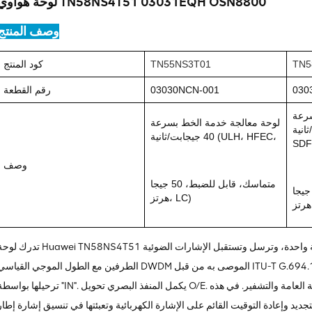
لوحة هواوي TN58NS4T51 03031EQH OSN8800
وصف المنتج
TN5
TN55NS3T01
كود المنتج
030
03030NCN-001
رقم القطعة
سرعة
لوحة معالجة خدمة الخط بسرعة
ية (SLH،
40 جيجابت/ثانية (ULH، HFEC،
SDF
وصف
متماسك، قابل للضبط، 50 جيجا
اسك، قابل للضبط، 50 جيجا
هرتز، LC)
تدرك لوحة Huawei TN58NS4T51 تتابع إشارة بصرية واحدة، وترسل وتستقبل الإشارات الضوئية OTU4 التي تتوافق أطوالها الموجية
الطرفين مع الطول الموجي القياسي DWDM الموصى به من قبل ITU-T G.694.1. تستقبل وحدة الاستقبال الضوئية الإشارة الضوئية التي سي
ترحيلها بواسطة "IN". يكمل المنفذ البصري تحويل O/E. تقوم وحدة الترحيل الكهربائي بفك تشفير الإشارة والمعالجة العامة والتشفير. ف
وإعادة التوقيت القائم على الإشارة الكهربائية وتعبئتها في تنسيق إشارة إطار OTN. يتم إرسال الإشارة