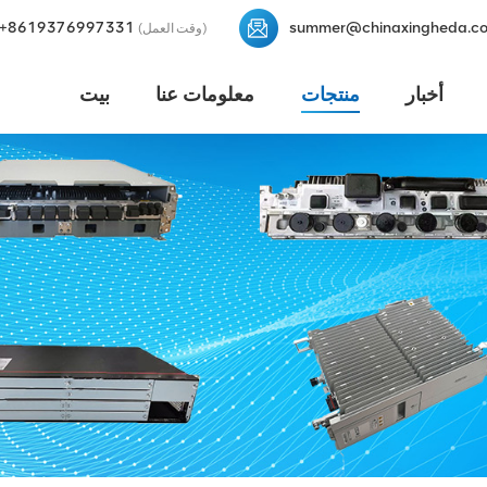
+8619376997331
summer@chinaxingheda.c
(وقت العمل)
أخبار
منتجات
معلومات عنا
بيت