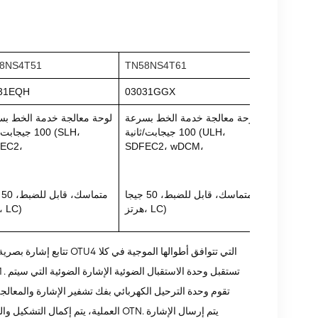
8NS4T51
TN58NS4T61
31EQH
03031GGX
لوحة معالجة خدمة الخط بسرعة
لوحة معالجة خدمة الخط ب
100 جيجابت/ثانية (ULH،
100 جيجابت/ثان
EC2،
SDFEC2، wDCM،
متماسك، قابل للضبط، 50 جيجا
متم
هرتز، LC)
هرتز، LC)
العملية، يتم إكمال التشكيل والتجديد 