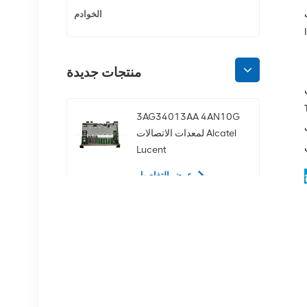
ي
الخوادم
منتجات جديدة
Opti. تدعم لوحة Huawei
Opti
3AG34013AA 4AN10G
كوين
لمعدات الاتصالات Alcatel
Lucent
عرض التفاصيل
02350CDV 2.5 بوصة
SAS 1.2 تيرابايت 10K 12
جيجابت في الثانية محرك
الأقراص الصلبة للخادم
عرض التفاصيل