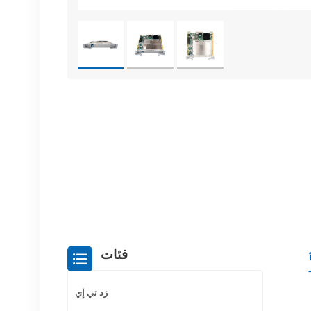
فئات
زد تي إي