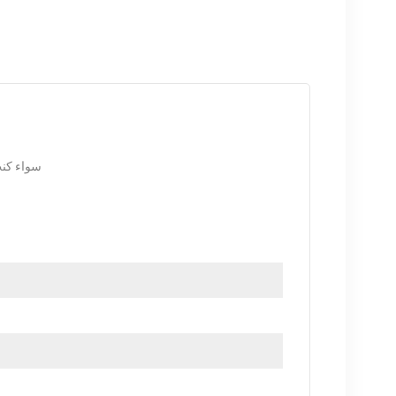
سواء كنت
الضمان كمعيار. نحن ف