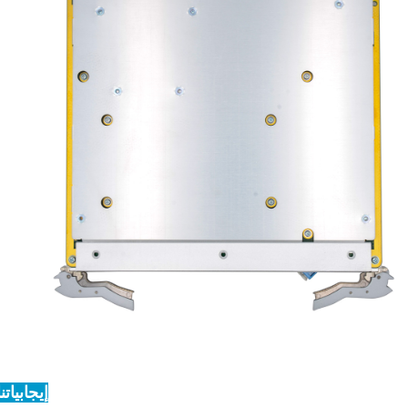
إيجابياتنا