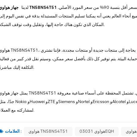
للبيع، بما في ذلك الأجهزة المجددة والجديدة، وعادة ما يكون السعر أقل بنسبة 90% من سعر المورد الأصلي.
جهاز هواوي TN58NS4T51
لدينا
 أنحاء العالم يعني أنه يمكننا تسليم المنتجات المستبدلة بدقة في نفس اليوم إلى
المكان الذي تكون هناك حاجة إليها، وتقليل وقت توقف الشبكة.
هواوي TN58NS4T51، مثل جميع أجهزتنا، يأخذ الضمان الشامل كمعيار. سواء كنت بحاجة إلى منتجات جديدة أو منتجات مجددة،
ية البيئة. يتم توفير كل ذلك بأفضل سعر ممكن، وسيتم نقل قدر كبير من فعالية
التكلفة إليك مباشرةً.
يمثل جهاز هواوي TN58NS4T51 منتجًا واحدًا فقط في مجموعة أجهزتنا ذات المستوى العالمي. تشتمل المحفظة على أسماء صناعية مع
جدًا، مثل Nokia وHuawei وZTE وSiemens وNortel وEricsson وAlcatel وLucent، وما إلى ذلك. لدينا الكثير من المخزون، شكرًا 
لمشاركته مع العملاء.
هواوي 03031EQH
هواوي TN58NS4T51
العلامات :