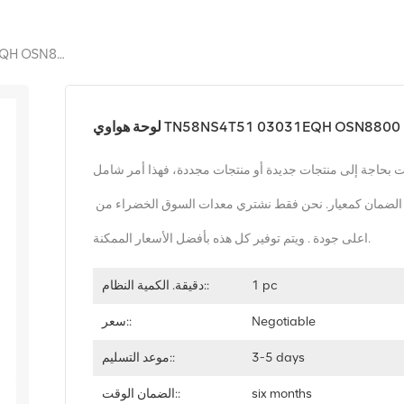
لوحة هواوي TN58NS4T51 03031EQH OSN8800
لوحة هواوي TN58NS4T51 03031EQH OSN8800
 بحاجة إلى منتجات جديدة أو منتجات مجددة، فهذا أمر شامل
قط نشتري معدات السوق الخضراء من
اعلى جودة . ويتم توفير كل هذه بأفضل الأسعار الممكنة.
1 pc
دقيقة. الكمية النظام::
Negotiable
سعر::
3-5 days
موعد التسليم::
six months
الضمان الوقت::