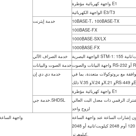
واجهة كهربائية مؤطرة E1
الواجهة الكهربائية E3/T3
10BASE-T، 100BASE-TX
خدمة إيثرنت
100BASE-FX
1000BASE-SX/LX
1000BASE-FX
STM-1:  ميجابت/ثانية
خدمة الصراف الآلي
 أو RS-422
خدمة الصوت والبيانات
وافقة مع بروتوكولات متعددة، بما في
خدمة دي دي إن
EIA-5
واجهة كهربائية مؤطرة E1
ترك الرقمي ذات معدل البت العالي
خدمة جي.SHDSL
لزوج واحد
ن إشارات الساعة عند واجهة الساعة
واجهة الساعة
الخارجية 120 أوم 2048 كيلوبت/ثانية أو 2048
كيلوهرتز.