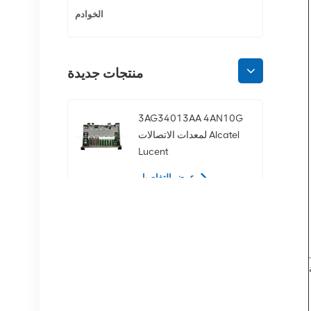
الخوادم
منتجات جديدة
3AG34013AA 4AN10G
لمعدات الاتصالات Alcatel
Lucent
عرض التفاصيل
02350CDV 2.5 بوصة
SAS 1.2 تيرابايت 10K 12
جيجابت في الثانية محرك
الأقراص الصلبة للخادم
عرض التفاصيل