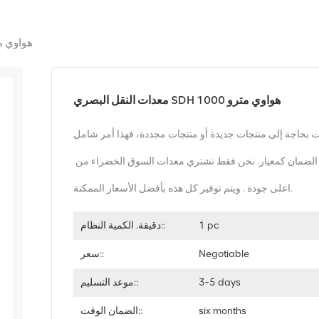
معدات النقل البصري SDH ه
معدات النقل البصري SDH هواوي مترو 1000
 بحاجة إلى منتجات جديدة أو منتجات مجددة، فهذا أمر شامل
قط نشتري معدات السوق الخضراء من
اعلى جودة . ويتم توفير كل هذه بأفضل الأسعار الممكنة.
1 pc
دقيقة. الكمية النظام::
Negotiable
سعر::
3-5 days
موعد التسليم::
six months
الضمان الوقت::