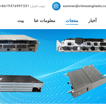
+8619376997331
summer@chinaxingheda.c
(وقت العمل)
أخبار
منتجات
معلومات عنا
بيت