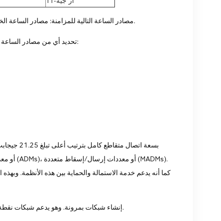
يوفر OptiX 155/622H مصادر الساعة التالية للمزامنة: مصادر الساعة الخارجية، ومصادر الساعة الخطية، ومصادر الساعة الرافدة.
عند العمل في وضع القفل، يمكن لجهاز OptiX 155/622H تحديد أي من مصادر الساعة التالية كساعة مرجعية:
كما أنه يدعم خدمة الاستمالة والحماية بين هذه الأنظمة. وبهذه
يمكن لـ OptiX 155/622H إنشاء شبكات بمرونة. وهو يدعم شبكات نقطة إلى نقطة، والسلسلة، والحلقة، والمحور، والشبكات.