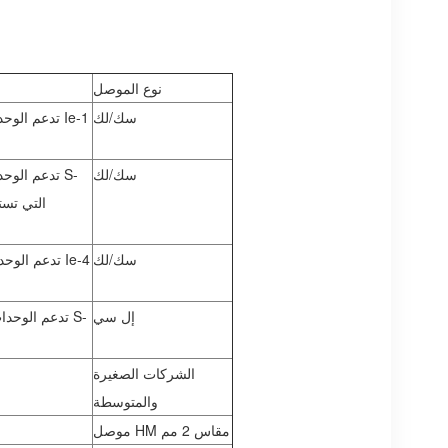
نوع الموصل
سك/لك
سك/لك
سك/لك
إل سي
الشركات الصغيرة
والمتوسطة
موصل HM مقاس 2 مم