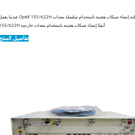
عندما يعمل OptiX 155/622H كجهاز وصول، يمكنه إنشاء شبكات هجينة باستخدام سلسلة معدات Huawei Metro وOSN. يمكن لـ
155/622H أيضًا إنشاء شبكات هجينة باستخدام معدات خارجية.
تفاصيل المنتج