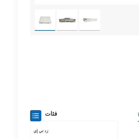
فئات
زد تي إي