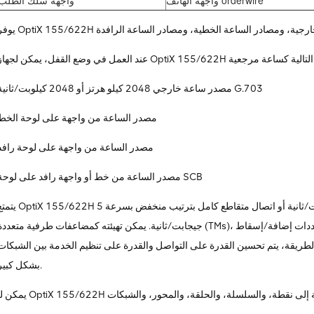
مصدر ساعة خارجي 2048 كيلو هرتز أو 2048 كيلوبت/ثانية G.703
مصدر الساعة من واجهة على لوحة الخط
مصدر الساعة من واجهة على لوحة رافد
مصدر الساعة من خط أو واجهة رافد على لوحة SCB
يتمتع OptiX 155/622H بسعة اتصال متقاطع كامل بترتيب أعلى تبلغ 21.25 جيجابت/ثانية أو اتصال متقاطع كامل بترت
جيجابت/ثانية. يمكن تهيئته كمضاعفات طرفية متعددة (TMs)، أو معددات إضافة/إسقاط (ADMs)، أو معددات إرسال/إسقاط متعددة (MADMs)
 الطريقة، يتم تحسين القدرة على التواصل والقدرة على تنظيم الخدمة بين الشبكات
بشكل كبير.