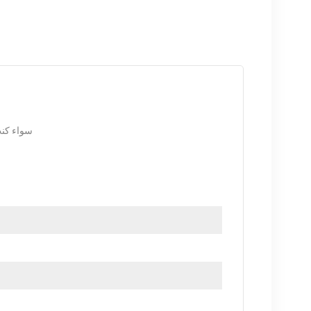
سواء كنت
الضمان كمعيار. نحن ف