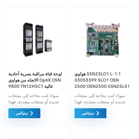
هواوي SSN2SLO1 L-1.1
لوحة قناة مراقبة بصرية أحادية
03053399 SLO1 OSN
الاتجاه من هواوي OptiX OSN
2500 OSN2500 SSN2SL01
9800 TN12HSC1 عالية
SL01 STM-1 لوحة الواجهة
الطاقة - OSN9800 UPS
سواء كنت بحاجة إلى منتجات
سواء كنت بحاجة إلى منتجات
البصرية
جديدة أو منتجات مجددة، فهذا
جديدة أو منتجات مجددة، فهذا
أمر شامل الضمان كمعيار. نحن
أمر شامل الضمان كمعيار. نحن
ديتيالس
ديتيالس
فقط نشتري معدات السوق
فقط نشتري معدات السوق
الخضراء من اعلى جودة . ويتم
الخضراء من اعلى جودة . ويتم
توفير كل هذه بأفضل الأسعار
توفير كل هذه بأفضل الأسعار
الممكنة.
الممكنة.