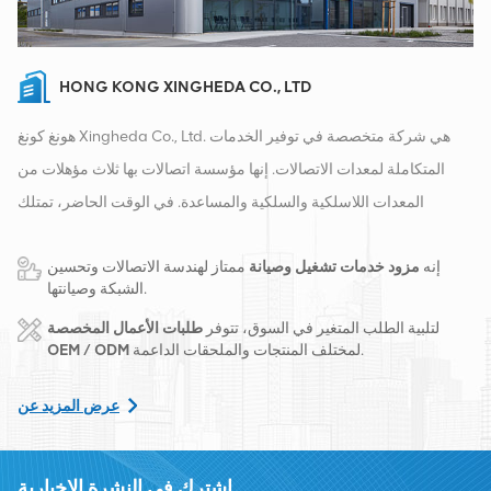
HONG KONG XINGHEDA CO., LTD
هونغ كونغ Xingheda Co., Ltd. هي شركة متخصصة في توفير الخدمات
المتكاملة لمعدات الاتصالات. إنها مؤسسة اتصالات بها ثلاث مؤهلات من
المعدات اللاسلكية والسلكية والمساعدة. في الوقت الحاضر، تمتلك
الشركة مستودعين ذكيين ومراكز توزيع للمصانع في تشانغشا وهونغ كونغ.
إنه
مزود خدمات تشغيل وصيانة
ممتاز لهندسة الاتصالات وتحسين
في عام 2016، قمنا بإنشاء مقر مبيعات دولي في مدينة تشانغشا، الصين.
الشبكة وصيانتها.
يقع مقرنا في الصين، وننفذ أعمالًا دولية في جنوب شرق آسيا وأوروبا
لتلبية الطلب المتغير في السوق، تتوفر
طلبات الأعمال المخصصة
والولايات المتحدة وأفريقيا وروسيا، ونوفر المحطات الأساسية ونزود
لمختلف المنتجات والملحقات الداعمة.
OEM / ODM
مشغلي الاتصالات الرائدين إقليميًا بتحويل المعدات وخدمات الصيانة
الشاملة مثل النقل وإمدادات الطاقة والوحدات الضوئية، الكابلات
عرض المزيد عن
والمحطات والمواد المساعدة الداعمة. يشمل مقدمو الخدمة Nokia
وEricsson وHuawei وZTE وBell وAlcatel وNortel وSiemens وLucent.
اشترك في النشرة الإخبارية