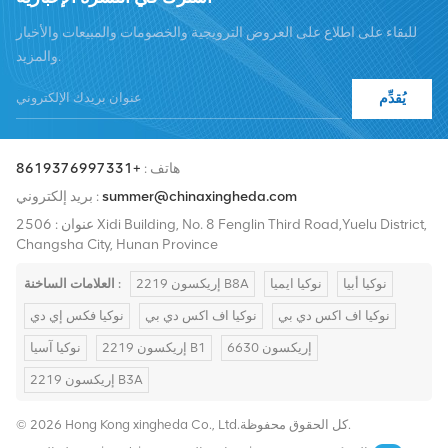
سنقوم بتوسيع حصتنا في السوق الدولية بمنتجات عالية الجودة وخدمات
للبقاء على اطلاع على العروض الترويجية والخصومات والمبيعات والأخبار
عالية الجودة وأسعار معقولة والتسليم في الوقت المناسب.
والمزيد.
يُقدِّم
هاتف :
+8619376997331
summer@chinaxingheda.com
بريد إلكتروني :
عنوان : 2506 Xidi Building, No. 8 Fenglin Third Road,Yuelu District,
Changsha City, Hunan Province
نوكيا أبيا
نوكيا ايميا
إريكسون 2219 B8A
العلامات الساخنة :
نوكيا اف اكس دي بي
نوكيا اف اكس دي بي
نوكيا فكس إي دي
إريكسون 6630
إريكسون 2219 B1
نوكيا آسيا
إريكسون 2219 B3A
© 2026 Hong Kong xingheda Co., Ltd.كل الحقوق محفوظة.