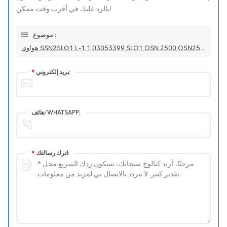
بالرد عليك في أقرب وقت ممكن!
موضوع :
هواوي SSN2SLO1 L-1.1 03053399 SLO1 OSN 2500 OSN2500 SSN2SL01 SL01 STM-1 لوحة الواجهة البصرية
بريد إلكتروني:
*
هاتف/WHATSAPP:
اترك رسالتك:
*