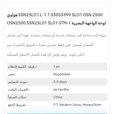
هواوي SSN2SLO1 L-1.1 03053399 SLO1 OSN 2500
OSN2500 SSN2SL01 SL01 STM-1 لوحة الواجهة البصرية
سواء كنت بحاجة إلى منتجات جديدة أو منتجات مجددة، فهذا أمر شامل
الضمان كمعيار. نحن فقط نشتري معدات السوق الخضراء من
اعلى جودة . ويتم توفير كل هذه بأفضل الأسعار الممكنة.
1 pc
دقيقة. الكمية النظام::
Negotiable
سعر::
3-5 days
موعد التسليم::
six months
الضمان الوقت::
China
مكان المنشأ::
T/T, Western Union, MoneyGram
شروط الدفع::