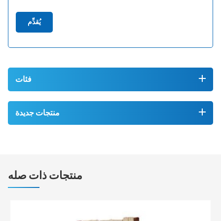
يُقدِّم
فئات
منتجات جديدة
منتجات ذات صله