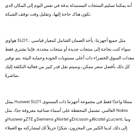
أنه يمكننا تسليم المنتجات المستبدلة بدقة في نفس اليوم إلى المكان الذي
تكون هناك حاجة إليها، وتقليل وقت توقف الشبكة.
هواوي SLO1، مثل جميع أجهزتنا، يأخذ الضمان الشامل كمعيار قياسي.
سواء كنت بحاجة إلى منتجات جديدة أو منتجات مجددة، فإننا نشتري فقط
معدات السوق الخضراء ذات أعلى مستويات الجودة وحماية البيئة. يتم توفير
كل ذلك بأفضل سعر ممكن، وسيتم نقل قدر كبير من فعالية التكلفة إليك
مباشرةً.
يمثل Huawei SLO1 منتجًا واحدًا فقط في مجموعة أجهزتنا ذات المستوى
العالمي. تشتمل المحفظة على أسماء صناعية معروفة جدًا، مثل Nokia
وHuawei وZTE وSiemens وNortel وEricsson وAlcatel وLucent، وما
إلى ذلك. لدينا الكثير من المخزون، شكرًا جزيلاً لك لمشاركته مع العملاء.