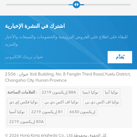
اشترك في النشرة الإخبارية
للبقاء على اطلاع على العروض الترويجية والخصومات والمبيعات والأخبار
والمزيد.
يُقدِّم
هاتف :
+8619376997331
summer@chinaxingheda.com
بريد إلكتروني :
عنوان : 2506 Xidi Building, No. 8 Fenglin Third Road,Yuelu District,
Changsha City, Hunan Province
نوكيا أبيا
نوكيا ايميا
إريكسون 2219 B8A
العلامات الساخنة :
نوكيا اف اكس دي بي
نوكيا اف اكس دي بي
نوكيا فكس إي دي
إريكسون 6630
إريكسون 2219 B1
نوكيا آسيا
إريكسون 2219 B3A
© 2026 Hong Kong xingheda Co., Ltd.كل الحقوق محفوظة.