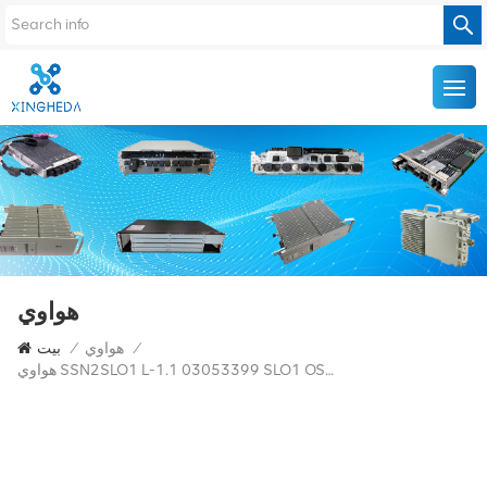
هواوي
/
هواوي
/
بيت
هواوي SSN2SLO1 L-1.1 03053399 SLO1 OSN 2500 OSN2500 SSN2SL01 SL01 STM-1 لوحة الواجهة البصرية