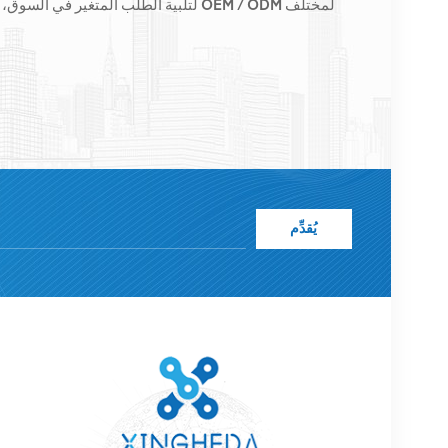
المحطات الأساسية ونزود مشغلي الاتصالات الرائدين إقلي
لمختلف
طلبات الأعمال المخصصة OEM / ODM
لتلبية الطلب المتغير في السوق، 
الشاملة مثل النقل وإمدادات الطاقة والوحدات الضوئية، 
عالية الجودة وأسعار معقولة والتسليم في الوقت المناسب.
يُقدِّم