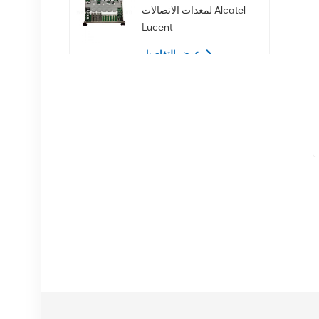
لمعدات الاتصالات Alcatel
Lucent
عرض التفاصيل
02350CDV 2.5 بوصة
SAS 1.2 تيرابايت 10K 12
جيجابت في الثانية محرك
الأقراص الصلبة للخادم
عرض التفاصيل
NOKIA APAF
474676A.101 RRU
معدات الاتصالات
عرض التفاصيل
محطة نوكيا AHEGC