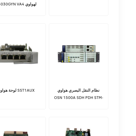
03030GYN VA4 لهوا
SN 6800 OSN 8800
نظام النقل البصري هواوي
لوحة هواوي SST1AUX
OSN 1500A SDH PDH STM-
4