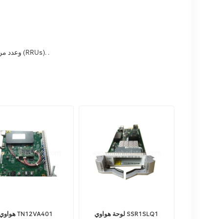
يتيح تغطية مرنة على طول خطوط السكك الحديدية، وخاصة الأنفاق والجسور. وتتكون من وحدة النطاق الأساسي (BBU) وعدد من وحدات الراديو عن بعد (RRUs). .
لوحة هواوي SSR1SLQ1
هواوي TN12VA401