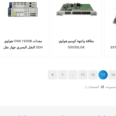
بطاقة واجهة كومبو هواوي
هواوي OSN 1500B معدات
SS
03030LGK
النقل البصري جهاز نقل SDH
 سوبر
ES0D0G24CA00 ذات 24
الرقمي
منفذ 100/1000BASE-X و8
منافذ 10/100/1000BASE-T
1
...
11
12
13
14
 مجموعه
23
الصفحات