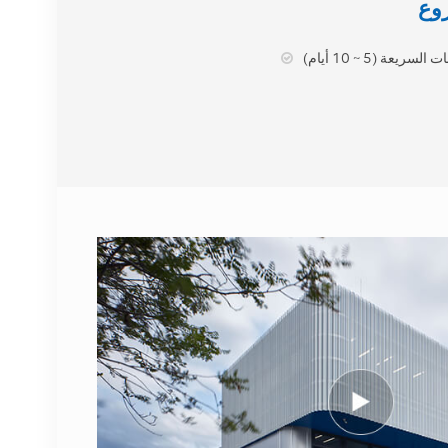
474914A AirScale RRH
4T4R RRU الأساسية
لسريعة (5 ~ 10 أيام)
عرض التفاصيل
نوكيا FUFAS
473288A.102 كابل ألياف
بصرية LC OD-LC OD
مزدوج 2 متر
عرض التفاصيل
1662SMC 3AL98324AA
SYNTH4V2 لمعدات
الاتصالات Alcatel Lucent
عرض التفاصيل
إريكسون 2212 B31 KRC