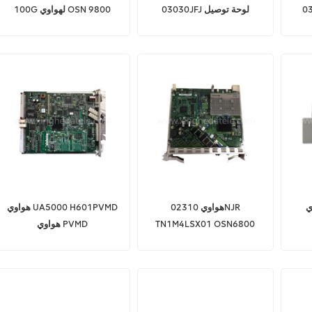
وي
03030JFJ لوحة توصيل
100G لهواوي OSN 9800
O
متقاطعة مركزية لهواوي OSN
8800 OSN6800
هواوي 02310NJR
هواوي UA5000 H601PVMD
TN1M4LSX01 OSN6800
هواوي PVMD