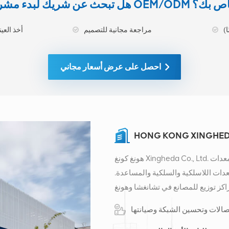
يك لبدء مشروع OEM/ODM الخاص بك؟
مراجعة مجانية للتصميم
أخذ العينات ا
احصل على عرض أسعار مجاني
HONG KONG XINGHEDA
هونغ كونغ Xingheda Co., Ltd. هي شركة متخصصة في توفير الخدمات المتكاملة لمعدات
عدات اللاسلكية والسلكية والمساعدة.
كز توزيع للمصانع في تشانغشا وهونغ
 دولي في مدينة تشانغشا، الصين. يقع مقرنا في
ايات المتحدة وأفريقيا وروسيا، ونوفر