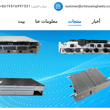
+8619376997331
summer@chinaxingheda.c
(وقت العمل)
أخبار
منتجات
معلومات عنا
بيت