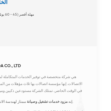
هل تبحث عن شر
مهلة أقصر (45 ~ 60 يومًا)
 CO., LTD
الاتصالات. إنها مؤسسة اتصالات بها ثلاث مؤهلات من الم
في الوقت الحاضر، تمتلك الشركة مستودعين ذكيين ومرا
كونغ. في عام 2016، قمنا بإنشاء مقر مبيعات
ممتاز لهندسة الاتصالات وتحسين الشبكة وصيانتها.
إنه
مزود خدمات تشغيل وصيانة
الصين، وننفذ أعمالًا دولية في جنوب شرق آسيا وأوروبا والول