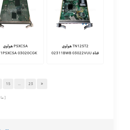
هواوي TN12ST2
هواوي PSXCSA
02311BWB 03022VUU قناة
T1PSXCSA 03020CGK
مراقبة بصرية ثنائية الاتجاه
هواوي OSN7500
ولوحة نقل الساعة OSN6800
كروس ساعة المجلس
OSN8800
15
...
23
ما