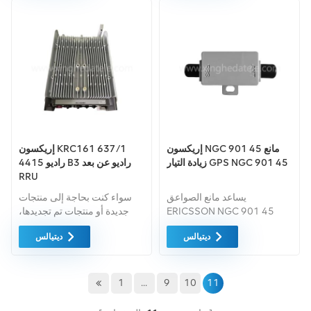
مستويات الجودة. ويتم توفير كل
الجودة. ويتم توفير كل هذه
هذه بأفضل الأسعار الممكنة.
المعدات بأفضل سعر ممكن.
إريكسون NGC 901 45 مانع
إريكسون KRC161 637/1
زيادة التيار GPS NGC 901 45
راديو 4415 B3 راديو عن بعد
RRU
يساعد مانع الصواعق
سواء كنت بحاجة إلى منتجات
ERICSSON NGC 901 45
جديدة أو منتجات تم تجديدها،
على منع تلف معدات نظام تحديد
فإن الضمان الشامل هو المعيار.
ديتيالس
ديتيالس
المواقع العالمي (GPS) الناتج
فنحن نشتري فقط معدات
عن ضربات البرق أو الاندفاعات
السوق الخضراء بأعلى مستويات
الكهربائية الأخرى. إنه يوفر
الجودة. ويتم توفير كل هذه
حماية موثوقة من زيادة التيار
المعدات بأفضل سعر ممكن.
1
...
9
10
11
لضمان التشغيل المستمر
والمستقر لنظام GPS.