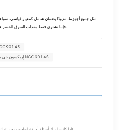
فإننا نشتري فقط معدات السوق الخضراء ذات الجودة العالية والصديقة للبيئة. كل هذا يتم تقديمه لك بأفضل الأسعار الممكنة.
إريكسون GPS صواعق 01 45
إريكسون جي بي إس مانعة الصواعق NGC 901 45
إذا كانت لديك أسئلة أو اقتراحات، يرجى ترك رسالة لنا، وسوف نقوم بالرد عليك في أقرب وقت ممكن!