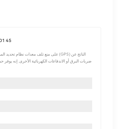
إريكسون C 901 45
ضربات البرق أو الاندفاعات الكهربائية الأخرى. إنه يوفر ح