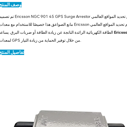
وصف المنتج
تم تصميم Ericsson NGC 901 45 GPS Surge Arrestor لحماية معدات نظام تحديد المواقع العالمي GPS من الاندفاعات الكهربائية. 
مانع الصواعق هذا خصيصًا للاستخدام مع معدات Ericsson ويساعد على حماية إشارات نظام تحديد المواقع العالمي (GPS) عن طريق تحوي
Ericss
الطاقة الكهربائية الزائدة الناتجة عن زيادة الطاقة أو ضربات البرق. يساعد
لمعدات GPS من خلال توفير الحماية من زيادة التيار.
تفاصيل المنتج