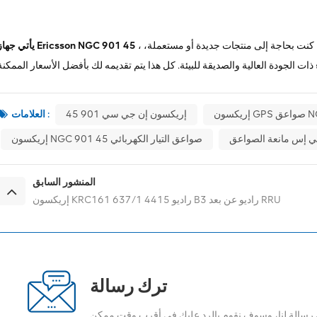
، مثل جميع أجهزتنا، مزودًا بضمان شامل كمعيار قياسي. سواء كنت بحاجة إلى منتجات جديدة أو مستعملة،
يأتي جهاز Ericsson NGC 901 45
NGC 9
إريكسون إن جي سي 901 45
العلامات :
إريكسون NGC 901 45 صواعق التيار الكهربائي
المنشور السابق
إريكسون KRC161 637/1 راديو 4415 B3 راديو عن بعد RRU
ترك رسالة