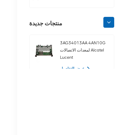
منتجات جديدة
3AG34013AA 4AN10G
لمعدات الاتصالات Alcatel
Lucent
عرض التفاصيل
02350CDV 2.5 بوصة
SAS 1.2 تيرابايت 10K 12
جيجابت في الثانية محرك
الأقراص الصلبة للخادم
عرض التفاصيل
NOKIA APAF