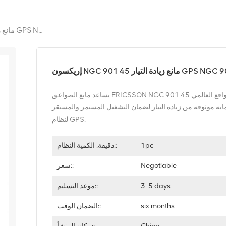
إريكسون NGC 901 45 مانع زيادة التيار GPS NGC 901 45
NG مانع زيادة التيار GPS NGC 901 45
يساعد مانع الصواعق ERICSSON NGC 901 45 على منع تلف معدات نظام تحديد المواقع العالمي (GPS) الناتج عن
ماية موثوقة من زيادة التيار لضمان التشغيل المستمر والمستقر
لنظام GPS.
1pc
دقيقة. الكمية النظام::
Negotiable
سعر::
3-5 days
موعد التسليم::
six months
الضمان الوقت::