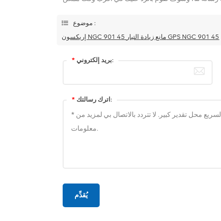
موضوع :
إريكسون NGC 901 45 مانع زيادة التيار GPS NGC 901 45
بريد إلكتروني:
*
اترك رسالتك:
*
يُقدِّم