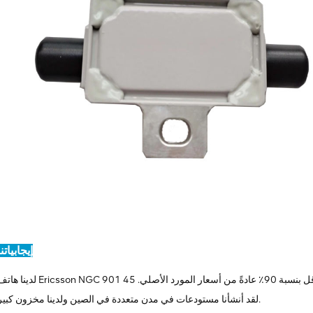
إيجابياتنا
لدينا هاتف Ericsson NGC 901 45 للبيع، بما في ذلك الأجهزة المستعملة والجديدة تمامًا، وبأسعار أقل بنسبة 90٪ عادةً من أسعار المور
لقد أنشأنا مستودعات في مدن متعددة في الصين ولدينا مخزون كبير.