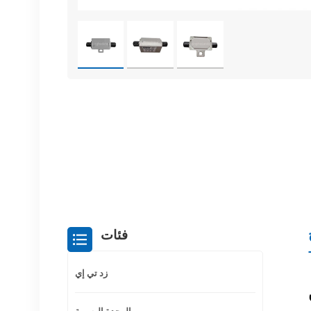
فئات
زد تي إي