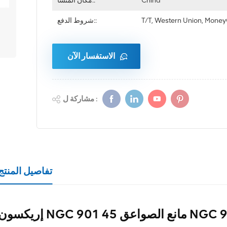
China
مكان المنشأ::
T/T, Western Union, Mon
شروط الدفع::
الاستفسار الآن
مشاركة ل :
تفاصيل المنتج
انع الصواعق NGC 901 45