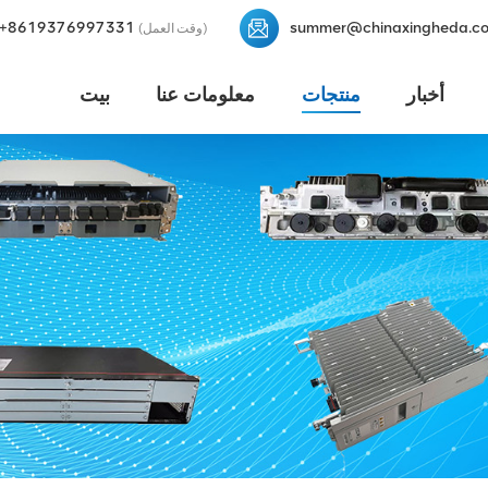
+8619376997331
summer@chinaxingheda.c
(وقت العمل)
أخبار
منتجات
معلومات عنا
بيت