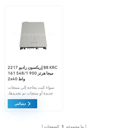
إريكسون راديو 2217 B8 KRC
161 548/1 900 ميجا هرتز
2x40 واط
سواء كنت بحاجة إلى منتجات
جديدة أو منتجات تم تجديدها،
فإن الضمان الشامل هو المعيار.
ديتيالس
فنحن نشتري فقط معدات
السوق الخضراء بأعلى مستويات
الجودة. ويتم توفير كل هذه
المعدات بأفضل سعر ممكن.
ما مجموعه
1
الصفحات