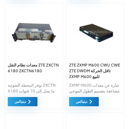
توفير كل هذه بأفضل الأسعار
توفير كل هذه بأفضل الأسعار
الممكنة.
الممكنة.
ZTE ZXMP M600 CWU CWE
معدات نظام النقل ZTE ZXCTN
ZTE DWDM ناقل الحركة
6180 ZXCTN6180
ZXMP M600 للبيع
ZXMP M600 عبارة عن معدات
توفر المحطة الضوئية ZXCTN
مضاعفة بتقسيم الطول الموجي
6180 ما يصل إلى 10 قنوات
الخشن (CWDM). تم تطويره
بسرعة 10GE عالية اتصال أو
ديتيالس
ديتيالس
بواسطة شركة ZTE. ينطبق على
80 قناة من واجهة GE
طبقة التقارب و طبقة الوصول
(البصرية/الكهربائية)، تدعم
لشبكة المناطق الحضرية الكبيرة
10GE، تدعم GE وE1 وأنواع
(MAN)، وجميع طبقات شبكة
أخرى من الواجهة 10 فتحات
المناطق الحضرية المتوسطة/
خدمة عامة لدعم CEP.