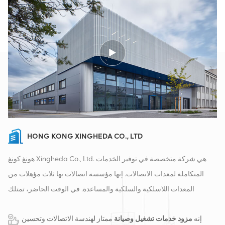
HONG KONG XINGHEDA CO., LTD
هونغ كونغ Xingheda Co., Ltd. هي شركة متخصصة في توفير الخدمات
المتكاملة لمعدات الاتصالات. إنها مؤسسة اتصالات بها ثلاث مؤهلات من
المعدات اللاسلكية والسلكية والمساعدة. في الوقت الحاضر، تمتلك
الشركة مستودعين ذكيين ومراكز توزيع للمصانع في تشانغشا وهونغ كونغ.
إنه
مزود خدمات تشغيل وصيانة
ممتاز لهندسة الاتصالات وتحسين
في عام 2016، قمنا بإنشاء مقر مبيعات دولي في مدينة تشانغشا، الصين.