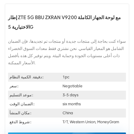
إطار ZTE 5G BBU ZXRAN V9200 مع لوحة الجهاز الكاملة
الاختيارية 5G
سواء كنت بحاجة إلى منتجات جديدة أو منتجات تم تجديدها، فإن الضمان
الشامل هو المعيار القياسي. نحن نشتري فقط معدات السوق الخضراء
ذات أعلى مستويات الجودة وحماية البيئة. ويتم توفير كل هذه بأفضل
الأسعار الممكنة.
1pc
دقيقة. الكمية النظام::
Negotiable
سعر::
3-5 days
موعد التسليم::
six months
الضمان الوقت::
China
مكان المنشأ::
T/T, Western Union, MoneyGram
شروط الدفع::