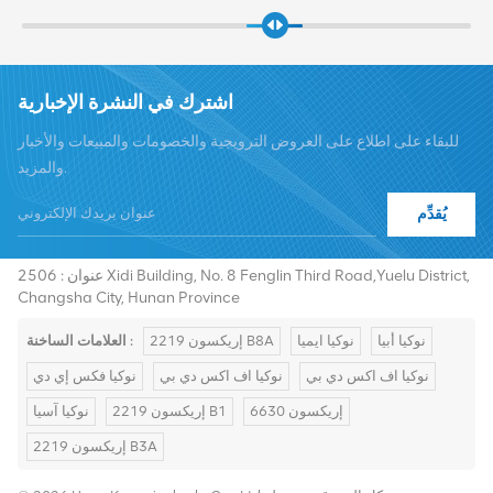
اشترك في النشرة الإخبارية
للبقاء على اطلاع على العروض الترويجية والخصومات والمبيعات والأخبار
والمزيد.
يُقدِّم
هاتف :
+8619376997331
summer@chinaxingheda.com
بريد إلكتروني :
عنوان : 2506 Xidi Building, No. 8 Fenglin Third Road,Yuelu District,
Changsha City, Hunan Province
نوكيا أبيا
نوكيا ايميا
إريكسون 2219 B8A
العلامات الساخنة :
نوكيا اف اكس دي بي
نوكيا اف اكس دي بي
نوكيا فكس إي دي
إريكسون 6630
إريكسون 2219 B1
نوكيا آسيا
إريكسون 2219 B3A