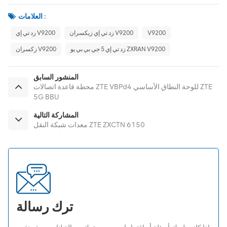
العلامات :
V9200
زد تي إي زيكسران V9200
زد تي إي V9200
زد تي إي 5 جي بي بي يو ZXRAN V9200
زكسران V9200
المنشور السابق
محطة قاعدة اتصالات ZTE VBPd4 للوحة النطاق الأساسي ZTE
5G BBU
المشاركة التالية
معدات شبكة النقل ZTE ZXCTN 6150
ترك رسالة