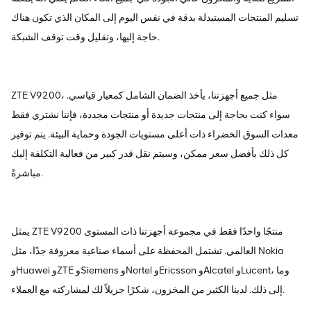
تسليم المنتجات المستبدلة بدقة في نفس اليوم إلى المكان الذي تكون هناك
حاجة إليها، وتقليل وقت توقف الشبكة.
ZTE V9200، مثل جميع أجهزتنا، يأخذ الضمان الشامل كمعيار قياسي.
سواء كنت بحاجة إلى منتجات جديدة أو منتجات مجددة، فإننا نشتري فقط
معدات السوق الخضراء ذات أعلى مستويات الجودة وحماية البيئة. يتم توفير
كل ذلك بأفضل سعر ممكن، وسيتم نقل قدر كبير من فعالية التكلفة إليك
مباشرةً.
يمثل ZTE V9200 منتجًا واحدًا فقط في مجموعة أجهزتنا ذات المستوى
العالمي. تشتمل المحفظة على أسماء صناعية معروفة جدًا، مثل Nokia
وHuawei وZTE وSiemens وNortel وEricsson وAlcatel وLucent، وما
إلى ذلك. لدينا الكثير من المخزون، شكرًا جزيلاً لك لمشاركته مع العملاء.