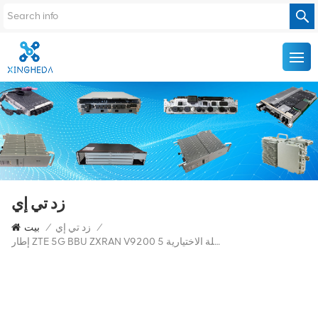
زد تي إي
/
زد تي إي
/
بيت
إطار ZTE 5G BBU ZXRAN V9200 مع لوحة الجهاز الكاملة الاختيارية 5G