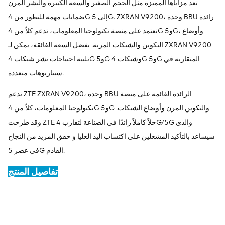
تعد مزاياها المميزة مثل الحجم الصغير والسعة الكبيرة والنشر المرن
ضمانات مهمة للتطور من 4G إلى 5G. ZXRAN V9200، وحدة BBU رائدة
تعتمد على منصة تكنولوجيا المعلومات، تدعم كلاً من 4G و5G، وأوضاع
التكوين والشبكات المرنة. بفضل السعة الفائقة، يمكن لـ ZXRAN V9200
تلبية احتياجات نشر شبكات 4G و5G وشبكات 4G و5G المتقاربة في
سيناريوهات متعددة.
تدعم ZTE ZXRAN V9200، وحدة BBU الرائدة القائمة على منصة
تكنولوجيا المعلومات، كلاً من 4G و5G والتكوين المرن وأوضاع الشبكات.
وقد طرحت ZTE حلاً كاملاً رائدًا في الصناعة لتقارب 4G/5G والذي
سيساعد بالتأكيد المشغلين على اكتساب اليد العليا و حقق المزيد من النجاح
في عصر 5G القادم.
تفاصيل المنتج