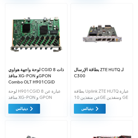
الـ واجهة إبون (جيبون).
بطاقة الإرسال ZTE HUTQ لـ
لوحة واجهة هواوي CGID ذات 8
C300
منافذ XG-PON وGPON
Combo OLT H901CGID
لوحة هواوي ma5800 مع
بطاقة Uplink ZTE HUTQ عبارة
لوحة H901CGID عبارة عن 8
CGHF GPHF XSHF XSED
عن منفذين 10GE ومنفذين GE
منافذ XG-PON و GPON
XGHD GPFD
للواجهة الضوئية بطاقة إيثرنت
Combo OLT واجهة المجلس.
ديتيالس
ديتيالس
للوصلة الصاعدة لـ ZTE C300
يعمل مع وحدة الشبكة الضوئية
OLT
(ONU) لتوفير خدمات الوصول
إلى XG-PON وGPON.