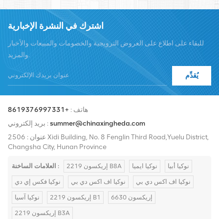
والمحطات والمواد المساعدة الداعمة. يشمل مقدمو الخدمة Nokia
وEricsson وHuawei وZTE وBell وAlcatel وNortel وSiemens وLucent.
اشترك في النشرة الإخبارية
سنقوم بتوسيع حصتنا في السوق الدولية بمنتجات عالية الجودة وخدمات
للبقاء على اطلاع على العروض الترويجية والخصومات والمبيعات والأخبار
عالية الجودة وأسعار معقولة والتسليم في الوقت المناسب.
والمزيد.
يُقدِّم
هاتف :
+8619376997331
summer@chinaxingheda.com
بريد إلكتروني :
عنوان : 2506 Xidi Building, No. 8 Fenglin Third Road,Yuelu District,
Changsha City, Hunan Province
نوكيا أبيا
نوكيا ايميا
إريكسون 2219 B8A
العلامات الساخنة :
نوكيا اف اكس دي بي
نوكيا اف اكس دي بي
نوكيا فكس إي دي
إريكسون 6630
إريكسون 2219 B1
نوكيا آسيا
إريكسون 2219 B3A