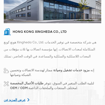
HONG KONG XINGHEDA CO., LTD
هونغ كونغ Xingheda Co., Ltd. هي شركة متخصصة في توفير الخدمات
المتكاملة لمعدات الاتصالات. إنها مؤسسة اتصالات بها ثلاث مؤهلات من
المعدات اللاسلكية والسلكية والمساعدة. في الوقت الحاضر، تمتلك
الشركة مستودعين ذكيين ومراكز توزيع للمصانع في تشانغشا وهونغ كونغ.
إنه
مزود خدمات تشغيل وصيانة
ممتاز لهندسة الاتصالات وتحسين
في عام 2016، قمنا بإنشاء مقر مبيعات دولي في مدينة تشانغشا، الصين.
الشبكة وصيانتها.
يقع مقرنا في الصين، وننفذ أعمالًا دولية في جنوب شرق آسيا وأوروبا
لتلبية الطلب المتغير في السوق، تتوفر
طلبات الأعمال المخصصة
والولايات المتحدة وأفريقيا وروسيا، ونوفر المحطات الأساسية ونزود
لمختلف المنتجات والملحقات الداعمة.
OEM / ODM
مشغلي الاتصالات الرائدين إقليميًا بتحويل المعدات وخدمات الصيانة
الشاملة مثل النقل وإمدادات الطاقة والوحدات الضوئية، الكابلات
عرض المزيد عن