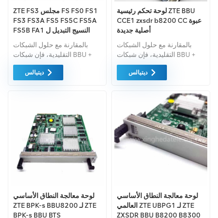
لوحة تحكم رئيسية ZTE BBU
ZTE FS3 مجلس FS FS0 FS1
CCE1 zxsdr b8200 CC عبوة
FS3 FS3A FS5 FS5C FS5A
أصلية جديدة
FS5B FA1 النسيج التبديل ل
ZTE ZXSDR BBU B8200
بالمقارنة مع حلول الشبكات
بالمقارنة مع حلول الشبكات
B8300
التقليدية، فإن شبكات BBU +
التقليدية، فإن شبكات BBU +
RRU الحل لا يتجنب فقط
RRU الحل لا يتجنب فقط
ديتيالس
ديتيالس
الاعتماد على غرف المعدات
الاعتماد على غرف المعدات
ويقلل من صعوبة النشر.
ويقلل من صعوبة النشر.
لوحة معالجة النطاق الأساسي
لوحة معالجة النطاق الأساسي
العالمي ZTE UBPG1 لـ ZTE
ZTE BPK-s BBU8200 لـ ZTE
BPK-s BBU BTS
ZXSDR BBU B8200 B8300