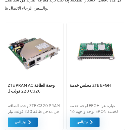
كل هذه بأفضل الأسعار الممكنة. إذا كنت تريد معرفة المزيد من التفاصيل
والسعر، الرجاء الاتصال بنا.
مجلس خدمة ZTE EFGH
ZTE PRAM AC وحدة الطاقة
220 فولت لـ C320
لوحة خدمة EFGH عبارة عن
وحدة الطاقة ZTE C320 PRAM
لوحة واجهة 16 EPON لخدمة
هي مدخل طاقة 230 فولت تيار
C600 و ZTE ETGH تحتوي
متردد، منفذ لـ بطاريات
ديتيالس
ديتيالس
اللوحة على 16 منفذ ضوئي
احتياطية، خرج الطاقة العاصمة
لتوصيل أجهزة المشتركين عبر