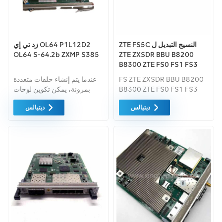
ZTE FS5C النسيج التبديل ل
زد تي إي OL64 P1L12D2
OL64 S-64.2b ZXMP S385
ZTE ZXSDR BBU B8200
B8300 ZTE FS0 FS1 FS3
FS5 FS5C FS5B FS5A
FS ZTE ZXSDR BBU B8200
عندما يتم إنشاء حلقات متعددة
B8300 ZTE FS0 FS1 FS3
بمرونة، يمكن تكوين لوحات
FS5 FS5C FS5B FS5A
الخطوط بشكل عشوائي دون
ديتيالس
ديتيالس
زوج فتحة، ويمكن تكوين الشبكة
والتخطيط الأمثل بسهولة
لتحسين مرونة الشبكة.