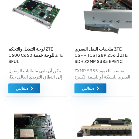
ملحقات النقل البصري ZTE
لوحة التبديل والتحكم ZTE
CSF + TCS128P 256 لـ ZTE
C600 C650 للوحة خدمة ZTE
SFUL
SDH ZXMP S385 EPE1C
SEEU OL64 P1L1-2D2
ZXMP S385 مناسب للعمود
يمكن أن يلبي متطلبات الوصول
OL4H2 OL16x4
الفقري للشبكة أو للسعة الكبيرة
إلى النطاق الترددي العالي جدًا،
مستوى التقارب، يمكن
والفيديو الكبير، تقارب الخطوط
ديتيالس
ديتيالس
استخدامه كسعة متوسطة DXC،
الثابتة والمتنقلة، وإعادة بناء
ADM سعة كبيرة، ويمكنه تمرير
الشبكات، وضمان الأمن.
وظيفة MSTP ويمكنه تحقيق
وظيفة تبديل Ethernet وATM.