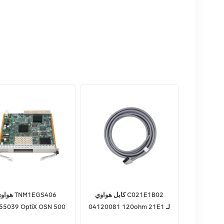
كابل هواوي C021E1B02
هواوي 1EGS406
04120081 120ohm 21E1 لـ
55039 OptiX OSN 500
OSN500
لوحة المعالجة