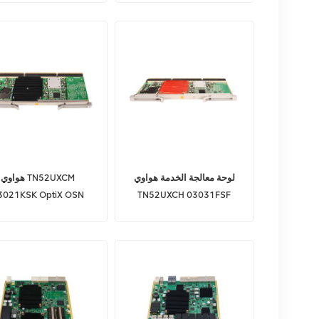
لوحة معالجة الخدمة هواوي
هواوي TN52UXCM
3021KSK OptiX OSN
TN52UXCH 03031FSF
8800 المعدات الرئيسية