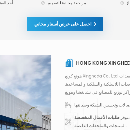
مراجعة مجانية للتصميم
أخذ العينات ا
احصل على عرض أسعار مجاني
HONG KONG XINGHEDA
هونغ كونغ Xingheda Co., Ltd. هي شركة متخصصة في توفير الخدمات المتكاملة لمعدات
عدات اللاسلكية والسلكية والمساعدة.
كز توزيع للمصانع في تشانغشا وهونغ
 دولي في مدينة تشانغشا، الصين. يقع مقرنا في
ايات المتحدة وأفريقيا وروسيا، ونوفر
ميًا بتحويل المعدات وخدمات الصيانة
تتوفر
الكابلات والمحطات والمواد المساعدة
المنتجات والملحقات الداعمة.