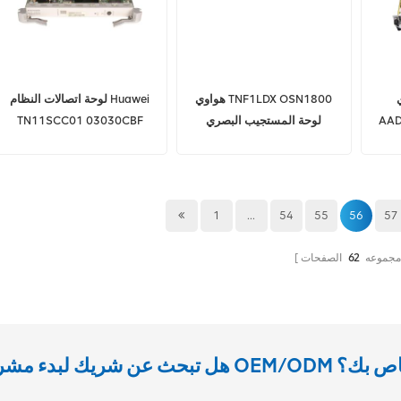
TN
هواوي TNF1LDX OSN1800
لوحة اتصالات النظام Huawei
لوحة
لوحة المستجيب البصري
TN11SCC01 03030CBF
Optix OSN 6800
1
...
54
55
56
57
 مجموعه
62
الصفحات
يك لبدء مشروع OEM/ODM الخاص بك؟