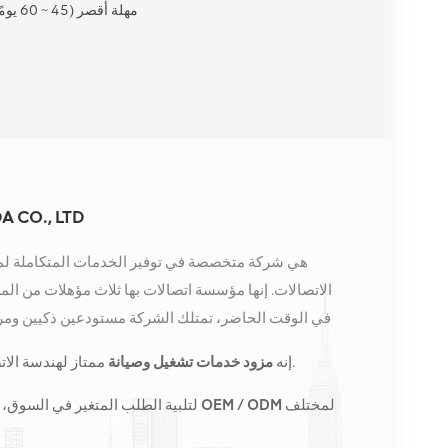
مهلة أقصر (45 ~ 60 يومًا)
 CO., LTD
الاتصالات. إنها مؤسسة اتصالات بها ثلاث مؤهلات من الم
في الوقت الحاضر، تمتلك الشركة مستودعين ذكيين ومرا
كونغ. في عام 2016، قمنا بإنشاء مقر مبيعات
ممتاز لهندسة الاتصالات وتحسين الشبكة وصيانتها.
إنه
مزود خدمات تشغيل وصيانة
الصين، وننفذ أعمالًا دولية في جنوب شرق آسيا وأوروبا والول
المحطات الأساسية ونزود مشغلي الاتصالات الرائدين إقلي
لمختلف
طلبات الأعمال المخصصة OEM / ODM
لتلبية الطلب المتغير في السوق، 
الشاملة مثل النقل وإمدادات الطاقة والوحدات الضوئية، 