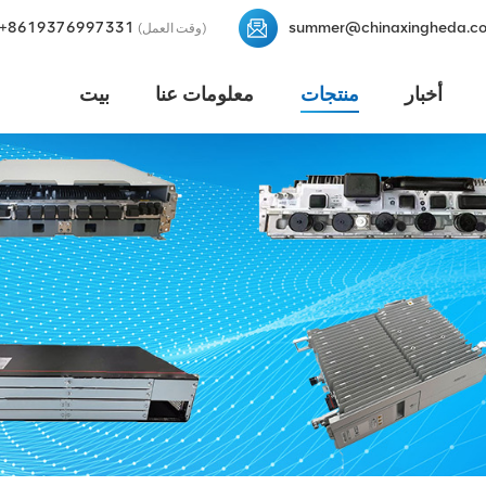
+8619376997331
summer@chinaxingheda.c
(وقت العمل)
أخبار
منتجات
معلومات عنا
بيت