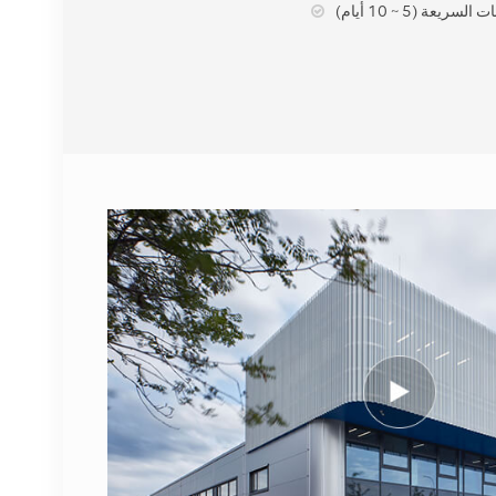
لسريعة (5 ~ 10 أيام)
عرض التفاصيل
نوكيا FUFAS
473288A.102 كابل ألياف
بصرية LC OD-LC OD
مزدوج 2 متر
عرض التفاصيل
1662SMC 3AL98324AA
SYNTH4V2 لمعدات
الاتصالات Alcatel Lucent
عرض التفاصيل
إريكسون 2212 B31 KRC
161 893/1 وحدة الراديو
عن بعد