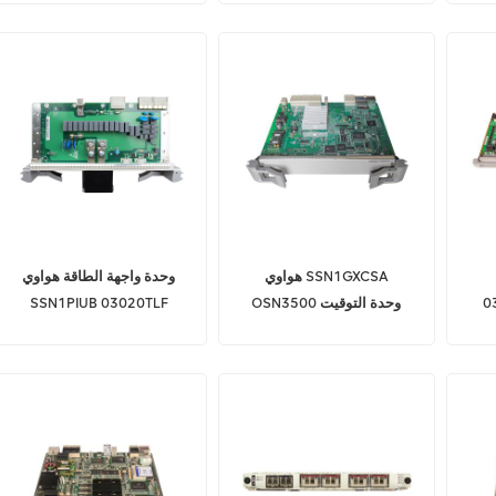
2500
2.5G وحدة الخط لوحة متكاملة
هواوي SSN1GXCSA
وحدة واجهة الطاقة هواوي
0
OSN3500 وحدة التوقيت
SSN1PIUB 03020TLF
المتزامن العام
OSN3500