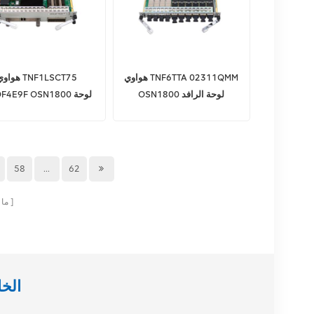
هواوي TNF6TTA 02311QMM
هواوي F1LSCT75
OSN1800 لوحة الرافد
AADF4E9F OSN1800 
البصري
المستجيب البصري
58
...
62
ما
هل تبحث عن شر