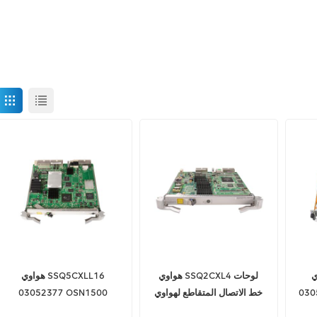
TNM
هواوي SSQ2CXL4 لوحات
هواوي SSQ5CXLL16
030
خط الاتصال المتقاطع لهواوي
03052377 OSN1500
أوبتيكس osn1500Bl OSN
OSN2500 SCC STM-16