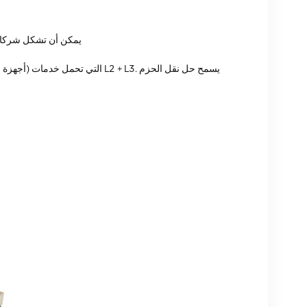
بالإضافة إلى ذلك، تنقل معدات OptiX OSN خدمات