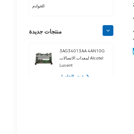
الخوادم
زم
منتجات جديدة
3AG34013AA 4AN10G
لمعدات الاتصالات Alcatel
Lucent
عرض التفاصيل
02350CDV 2.5 بوصة
SAS 1.2 تيرابايت 10K 12
جيجابت في الثانية محرك
الأقراص الصلبة للخادم
عرض التفاصيل