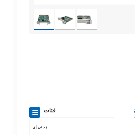
فئات
زد تي إي