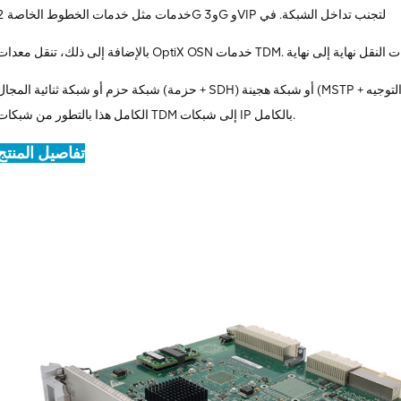
خدمات مثل خدمات الخطوط الخاصة 2G و3G وVIP لتجنب تداخل الشبكة. في
 TDM. يمكن أن تشكل شركات النقل نهاية إلى نهاية
شبكة حزم أو شبكة ثنائية المجال (حزمة + SDH) أو شبكة هجينة (MSTP + أجهزة التوجيه) التي تحمل خدمات L2 + L3. يسمح حل نقل الح
الكامل هذا بالتطور من شبكات TDM إلى شبكات IP بالكامل.
تفاصيل المنتج