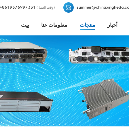
+8619376997331
summer@chinaxingheda.c
(وقت العمل)
أخبار
منتجات
معلومات عنا
بيت