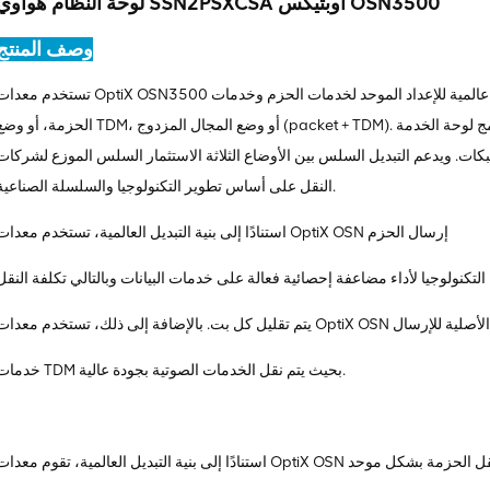
لوحة النظام هواوي SSN2PSXCSA أوبتيكس OSN3500
وصف المنتج
تستخدم معدات OptiX OSN3500 بنية تبديل عالمية للإعداد الموحد لخدمات الحزم وخدمات TDM. يمكن أن تعمل معدات OptiX OSN ف
الحزمة، أو وضع TDM، أو وضع المجال المزدوج (packet + TDM). ويمكن تبديل الأوضاع الثلاثة بسلاسة عن طريق ترقية برنامج لوحة ا
ات. ويدعم التبديل السلس بين الأوضاع الثلاثة الاستثمار السلس الموزع لشركات
النقل على أساس تطوير التكنولوجيا والسلسلة الصناعية.
استنادًا إلى بنية التبديل العالمية، تستخدم معدات OptiX OSN إرسال الحزم
التكنولوجيا لأداء مضاعفة إحصائية فعالة على خدمات البيانات وبالتالي تكلفة النقل
ستخدم معدات OptiX OSN التكنولوجيا الأصلية للإرسال
خدمات TDM بحيث يتم نقل الخدمات الصوتية بجودة عالية.
ا إلى بنية التبديل العالمية، تقوم معدات OptiX OSN بنقل الحزمة بشكل موحد