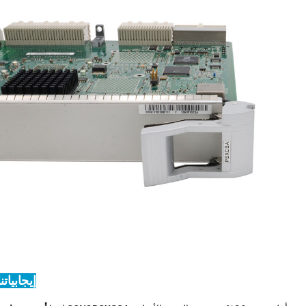
إيجابياتنا