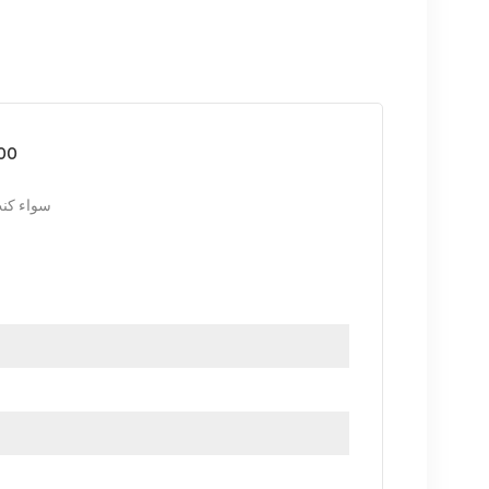
لوحة النظا
سواء كنت
الضمان كمعيار. نحن ف