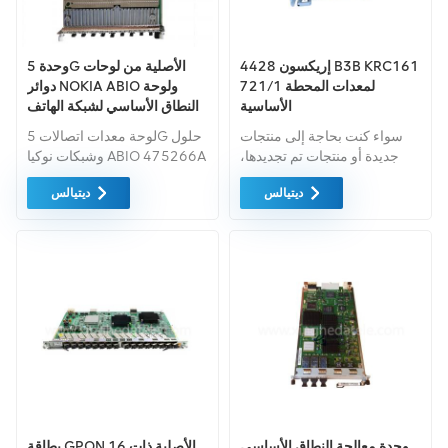
إريكسون 4428 B3B KRC161
وحدة 5G الأصلية من لوحات
721/1 لمعدات المحطة
دوائر NOKIA ABIO ولوحة
الأساسية
النطاق الأساسي لشبكة الهاتف
المحمول NOKIA ABIO
سواء كنت بحاجة إلى منتجات
لوحة معدات اتصالات 5G حلول
جديدة أو منتجات تم تجديدها،
وشبكات نوكيا ABIO 475266A
فإن الضمان الشامل هو المعيار
ديتيالس
ديتيالس
القياسي. فنحن نشتري فقط
معدات السوق الخضراء ذات
أعلى مستويات الجودة. ويتم
توفير كل هذه بأفضل الأسعار
الممكنة.
وحدة معالجة النطاق الأساسي
بطاقة GPON الأصلية ذات 16