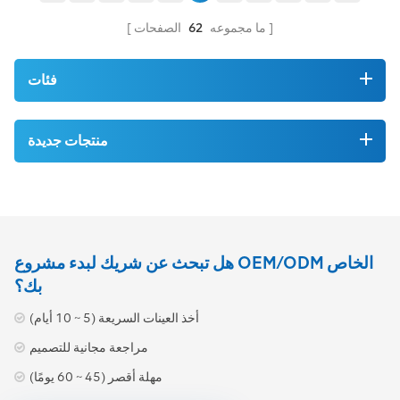
ذلك الأجهزة المجددة والجديدة،
وعادة ما يكون السعر أقل بنسبة
ما مجموعه
62
الصفحات
90% من سعر المورد الأصلي.
إن وقت التسليم السريع للغاية
والمخزون عالي الجودة في جميع
فئات
أنحاء العالم يعني أنه يمكننا
تسليم المنتجات المستبدلة بدقة
في نفس اليوم إلى المكان الذي
منتجات جديدة
تكون هناك حاجة إليها، وتقليل
وقت توقف الشبكة. هواوي
WBBPb3، مثل جميع أجهزتنا،
يأخذ الضمان الشامل كمعيار.
سواء كنت بحاجة إلى منتجات
جديدة أو منتجات مجددة، فإننا
نشتري فقط معدات السوق
هل تبحث عن شريك لبدء مشروع OEM/ODM الخاص
الخضراء ذات أعلى مستويات
بك؟
الجودة وحماية البيئة. يتم توفير
كل ذلك بأفضل سعر ممكن،
أخذ العينات السريعة (5 ~ 10 أيام)
وسيتم نقل قدر كبير من فعالية
التكلفة إليك مباشرةً. يمثل جهاز
مراجعة مجانية للتصميم
هواوي WBBPb3 منتجًا واحدًا
مهلة أقصر (45 ~ 60 يومًا)
فقط في مجموعة أجهزتنا ذات
المستوى العالمي. تشتمل