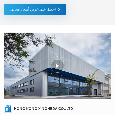
المحفظة على أسماء صناعية
معروفة جدًا، مثل Nokia
احصل على عرض أسعار مجاني
وHuawei وZTE وSiemens
وNortel وEricsson وAlcatel
وLucent، وما إلى ذلك. لدينا
الكثير من المخزون، شكرًا جزيلاً
لك لمشاركته مع العملاء.
HONG KONG XINGHEDA CO., LTD