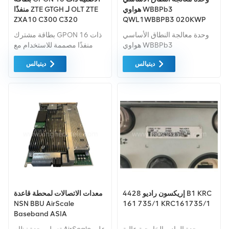
هواوي WBBPb3
منفذًا ZTE GTGH لـ OLT ZTE
ZXA10 C300 C320
QWL1WBBPB3 020KWP
WCDMA لهواوي WCDMA
وحدة معالجة النطاق الأساسي
بطاقة مشترك GPON ذات 16
UMTS
هواوي WBBPb3
منفذًا مصممة للاستخدام مع
QWL1WBBPB3 020KWP
ZXA10 C300 و معدات
ديتيالس
ديتيالس
WCDMA لهواوي WCDMA
ZXA10 C320. لوحة خدمة ZTE
UMTS وصف المنتج هواوي
GTGH هي ZTE ZXA10 C300
WD2DUBBPf100 UBBPf1
ذات 16 منفذًا توفر لوحة واجهة
هواوي WD2DUBBPF0CM
GPON OLT إمكانية الوصول
UBBPf0 هواوي
إلى خدمة GPON.
WD22UBBPem 024CFA1
UBBPem هواوي UBBPFW1
هواوي QCU1UBRI 030529
UBRI هواوي
WD2DUBBPE200
03057153 UBPe2 هواوي
WD2DUBBPE300 3057154
UBPe3 هواوي
إريكسون راديو 4428 B1 KRC
معدات الاتصالات لمحطة قاعدة
WD2DUBBPE400
NSN BBU AirScale
161 735/1 KRC161735/1
03057155 UBPe4 هواوي
Baseband ASIA
WD2DUBBPE600
473095A.202 لـ