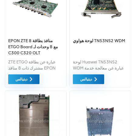
لوحة هواوي TN53NS2 WDM
EPON ZTE 8 منافذ بطاقة
ETGO Board مع 8 وحدات لـ
C300 C320 OLT
لوحة Huawei TN53NS2
ZTE ETGO عبارة عن بطاقة
WDM عبارة عن معالجة خدمة
مشترك ذات 8 منافذ EPON
10G لوحة TN53NS2 WDM
مصممة لتكون تستخدم مع
ديتيالس
ديتيالس
WDM المعدات
معدات ZXA10 C300 و
ZXA10 C320 يتم توفير
السيناريوهات لمختلف متطلبات
الشبكات.