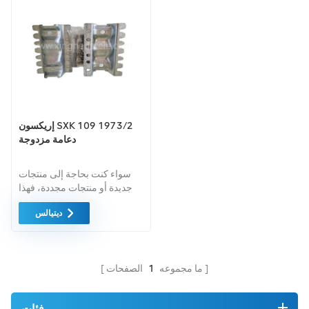
إريكسون SXK 109 1973/2
دعامة مزدوجة
سواء كنت بحاجة إلى منتجات
جديدة أو منتجات مجددة، فهذا
أمر شامل الضمان كمعيار. نحن
ديتيالس
فقط نشتري معدات السوق
الخضراء من اعلى جودة . ويتم
توفير كل هذه بأفضل الأسعار
الممكنة.
ما مجموعه
1
الصفحات
فئات