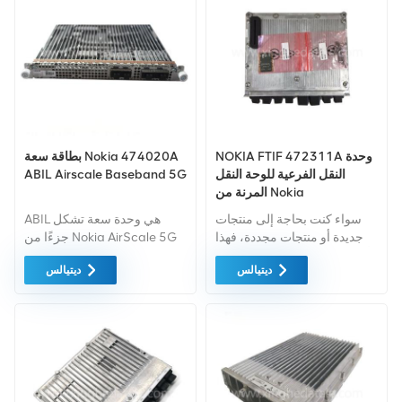
NOKIA FTIF 472311A وحدة
بطاقة سعة Nokia 474020A
النقل الفرعية للوحة النقل
ABIL Airscale Baseband 5G
المرنة من Nokia
سواء كنت بحاجة إلى منتجات
ABIL هي وحدة سعة تشكل
جديدة أو منتجات مجددة، فهذا
جزءًا من Nokia AirScale 5G
أمر شامل الضمان كمعيار. نحن
gNB وحدة النظام. يحتوي ABIL
ديتيالس
ديتيالس
فقط نشتري معدات السوق
على طبقات MIMO 8x 100
الخضراء من اعلى جودة . ويتم
ميجا هرتز اعتمادًا على التكوينات
توفير كل هذه بأفضل الأسعار
و2x QSFP+: 8×9.8 جيجابت في
الممكنة.
الثانية للوصلة الأمامية لـ CPRI.