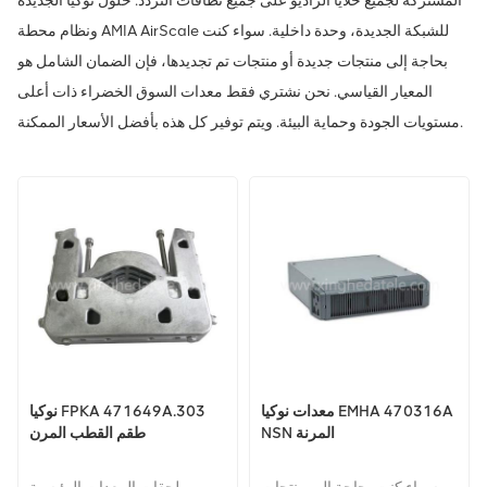
المشتركة لجميع خلايا الراديو على جميع نطاقات التردد. حلول نوكيا الجديدة
ونظام محطة AMIA AirScale للشبكة الجديدة، وحدة داخلية. سواء كنت
بحاجة إلى منتجات جديدة أو منتجات تم تجديدها، فإن الضمان الشامل هو
المعيار القياسي. نحن نشتري فقط معدات السوق الخضراء ذات أعلى
مستويات الجودة وحماية البيئة. ويتم توفير كل هذه بأفضل الأسعار الممكنة.
معدات نوكيا EMHA 470316A
نوكيا FPKA 471649A.303
NSN المرنة
طقم القطب المرن