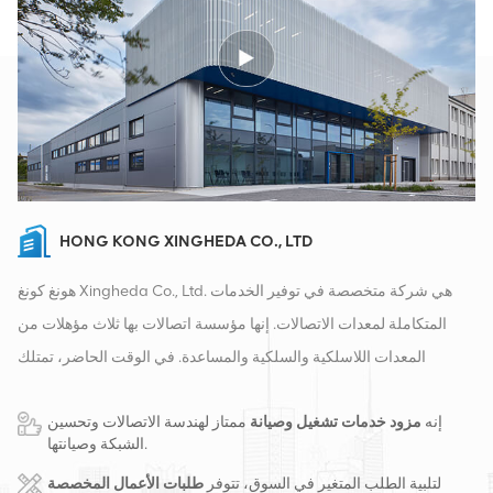
HONG KONG XINGHEDA CO., LTD
هونغ كونغ Xingheda Co., Ltd. هي شركة متخصصة في توفير الخدمات
المتكاملة لمعدات الاتصالات. إنها مؤسسة اتصالات بها ثلاث مؤهلات من
المعدات اللاسلكية والسلكية والمساعدة. في الوقت الحاضر، تمتلك
الشركة مستودعين ذكيين ومراكز توزيع للمصانع في تشانغشا وهونغ كونغ.
إنه
مزود خدمات تشغيل وصيانة
ممتاز لهندسة الاتصالات وتحسين
في عام 2016، قمنا بإنشاء مقر مبيعات دولي في مدينة تشانغشا، الصين.
الشبكة وصيانتها.
يقع مقرنا في الصين، وننفذ أعمالًا دولية في جنوب شرق آسيا وأوروبا
لتلبية الطلب المتغير في السوق، تتوفر
طلبات الأعمال المخصصة
والولايات المتحدة وأفريقيا وروسيا، ونوفر المحطات الأساسية ونزود