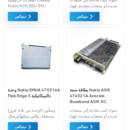
سواء كنت بحاجة إلى منتجات
ملحقات المعدات الرئيسية
جديدة أو منتجات مجددة، فهذا
Nokia NSN BBU RRU
أمر شامل الضمان كمعيار. نحن
Bracket FPKA
ديتيالس
ديتيالس
فقط نشتري معدات السوق
471649A.303
الخضراء من اعلى جودة . ويتم
توفير كل هذه بأفضل الأسعار
الممكنة.
بطاقة سعة Nokia ASIK
وحدة Nokia EMHA 470316A
474021A Airscale
Flexi Edge الميكانيكية 3u
Baseband ASIK 5G
سواء كنت بحاجة إلى منتجات
وتتكون الوحدة من ثلاثة فروع
جديدة أو منتجات مجددة، فهذا
مستقلة، والتي يمكنها إرسال
أمر شامل الضمان كمعيار. نحن
واستقبال إشارات مختلفة في
ديتيالس
ديتيالس
فقط نشتري معدات السوق
وقت واحد تقنيات الراديو.