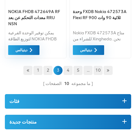
وحدة FXDB Nokia 472573A
NOKIA FHDB 472649A RF
Flexi RF 900 ثلاثية 90 وات
معدات التحكم عن بعد RRU
NSN
Nokia FXDB 472573A متاح
يمكن توفير الوحدة الفرعية
للشراء من Xingheda. نحن
لتوزيع الطاقة NOKIA FHDB
المورد المهنية معدات الاتصالات
من Xingheda بجودة جيدة
ديتيالس
ديتيالس
المستعملة والمجددة.
وسعر منخفض ووقت تسليم
قصير.
1
2
3
4
5
...
10
ما مجموعه
10
الصفحات
فئات
منتجات جديدة