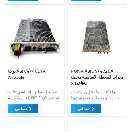
الخضراء من اعلى جودة. ويتم
توفير كل هذه بأفضل الأسعار
الممكنة.
NOKIA ABIL 474020A
نوكيا ASIK 474021A
معدات المحطة الأساسية محطة
AirScale
قاعدة 5G
سواء كنت بحاجة إلى منتجات
معالجة النطاق الأساسي عالية
جديدة أو منتجات مجددة، فهذا
الأداء لشبكات 4G و 5G تستفيد
أمر شامل الضمان كمعيار. نحن
من الأنظمة المشتركة لجميع
ديتيالس
ديتيالس
فقط نشتري معدات السوق
الخلايا الراديوية المنخفضة،
الخضراء من اعلى جودة . ويتم
نطاقات التردد المتوسطة
توفير كل هذه بأفضل الأسعار
والعالية (موجة المليمتر).
الممكنة.