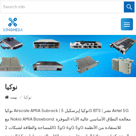
نوكيا
نوكيا
/
بيت
نوكيا Airscale AMIA Subrack | نوكيا إيرسكيل 5G BTS | نشر Airtel 5G
مع Nokia AMIA Baseband. معالجة النطاق الأساسي عالية الأداء الموفرة
للمساحة والطاقة لشبكات 2G و3G و4G و5G للاستفادة من الأنظمة