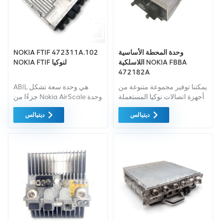
وحدة المحطة الأساسية
NOKIA FTIF 472311A.102
اللاسلكية NOKIA FBBA
NOKIA FTIF لنوكيا
472182A
يمكننا توفير مجموعة متنوعة من
ABIL هي وحدة سعة تشكل
أجهزة اتصالات نوكيا المستعملة
جزءًا من Nokia AirScale وحدة
والجديدة مثل FBBA. إذا كانت
نظام 5G gNB.
ديتيالس
ديتيالس
لديك احتياجات أخرى، فيرجى
إخبارنا بالنموذج المحدد.