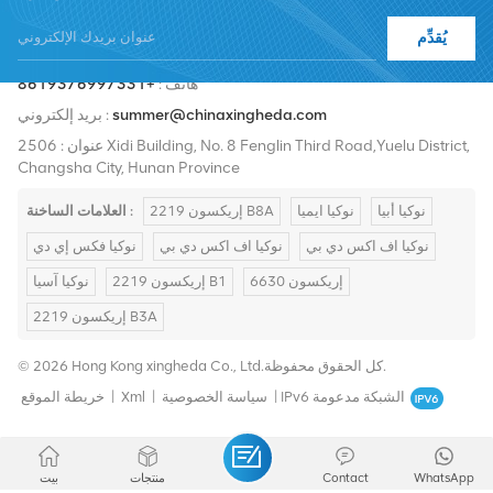
يُقدِّم
هاتف :
+8619376997331
summer@chinaxingheda.com
بريد إلكتروني :
عنوان : 2506 Xidi Building, No. 8 Fenglin Third Road,Yuelu District,
Changsha City, Hunan Province
نوكيا أبيا
نوكيا ايميا
إريكسون 2219 B8A
العلامات الساخنة :
نوكيا اف اكس دي بي
نوكيا اف اكس دي بي
نوكيا فكس إي دي
إريكسون 6630
إريكسون 2219 B1
نوكيا آسيا
إريكسون 2219 B3A
© 2026 Hong Kong xingheda Co., Ltd.كل الحقوق محفوظة.
IPv6 الشبكة مدعومة
|
سياسة الخصوصية
|
Xml
|
خريطة الموقع
WhatsApp
Contact
منتجات
بيت