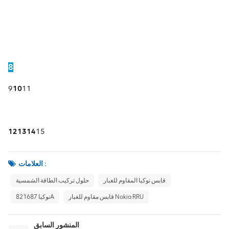
8
9
10
11
12
13
14
15
العلامات :
قابس نوكيا المقاوم للغبار
حلول تركيب الطاقة الشمسية
قابس مقاوم للغبار Nokia RRU
نوكيا 821687A
المنشور السابق