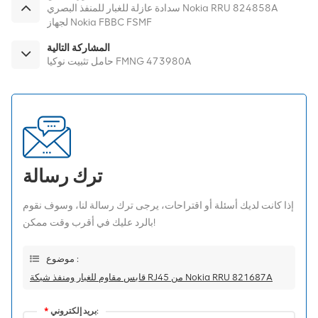
سدادة عازلة للغبار للمنفذ البصري Nokia RRU 824858A
لجهاز Nokia FBBC FSMF
المشاركة التالية
حامل تثبيت نوكيا FMNG 473980A
ترك رسالة
إذا كانت لديك أسئلة أو اقتراحات، يرجى ترك رسالة لنا، وسوف نقوم
بالرد عليك في أقرب وقت ممكن!
موضوع :
قابس مقاوم للغبار ومنفذ شبكة RJ45 من Nokia RRU 821687A
بريد إلكتروني:
*