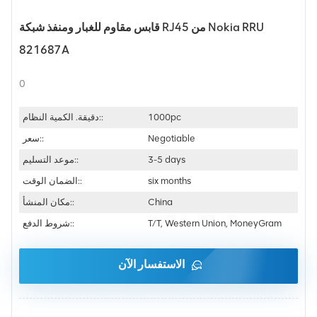
قابس مقاوم للغبار ومنفذ شبكة RJ45 من Nokia RRU
821687A
0
1000pc
دقيقة. الكمية النظام::
Negotiable
سعر::
3-5 days
موعد التسليم::
six months
الضمان الوقت::
China
مكان المنشأ::
T/T, Western Union, MoneyGram
شروط الدفع::
الاستفسار الآن