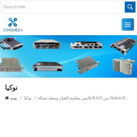
نوكيا
قابس مقاوم للغبار ومنفذ شبكة RJ45 من Nokia RRU 821687A
/
نوكيا
/
بيت