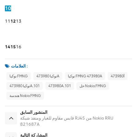
10
11
12
13
14
15
16
العلامات :
473980أ
نوكيا FMNG 473980A
نوكيا 473980A
نوكيا FMNG
حل Nokia FMNG
473980A.101
نوكيا 473980A.101
هندسة Nokia FMNG
المنشور السابق
قابس مقاوم للغبار ومنفذ شبكة RJ45 من Nokia RRU
821687A
المشاركة التالية