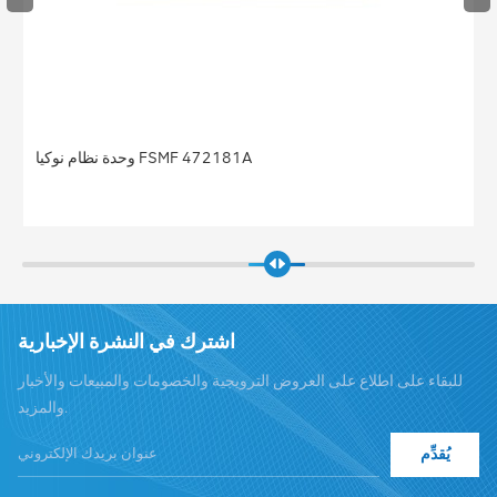
محطة نوكيا FRGU RRU 472956A FLEXI RF MODULE 6TX
2100 الأساسية
اشترك في النشرة الإخبارية
للبقاء على اطلاع على العروض الترويجية والخصومات والمبيعات والأخبار
والمزيد.
يُقدِّم