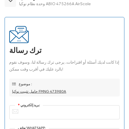
وحدة نظام نوكيا ABIO 475266A AirScale
ترك رسالة
إذا كانت لديك أسئلة أو اقتراحات، يرجى ترك رسالة لنا، وسوف نقوم
بالرد عليك في أقرب وقت ممكن!
موضوع :
حامل تثبيت نوكيا FMNG 473980A
بريد إلكتروني:
*
هاتف/WHATSAPP: