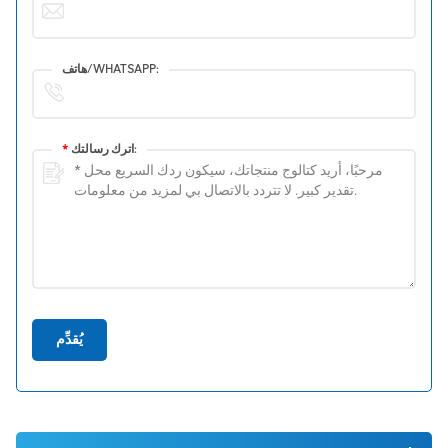
هاتف/WHATSAPP:
اترك رسالتك:
*
يُقدِّم