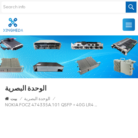
الوحدة البصرية
/
الوحدة البصرية
/
بيت
NOKIA FOCZ 474335A.101 QSFP + 40G LR4 10km 1310nm SM FTL4C1QM2C-NN جهاز الإرسال والاستقبال