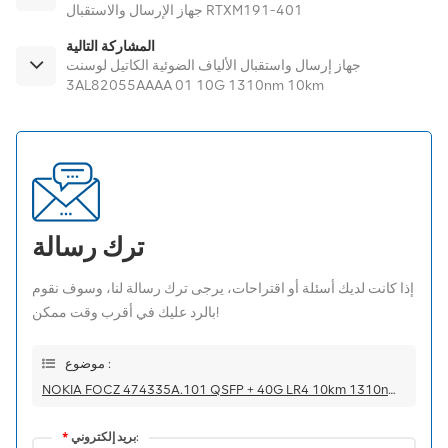
جهاز الإرسال والاستقبال RTXM191-401
المشاركة التالية
جهاز إرسال واستقبال الألياف الضوئية الكاتيل لوسنت
3AL82055AAAA 01 10G 1310nm 10km
ترك رسالة
إذا كانت لديك أسئلة أو اقتراحات، يرجى ترك رسالة لنا، وسوف نقوم
بالرد عليك في أقرب وقت ممكن!
موضوع :
NOKIA FOCZ 474335A.101 QSFP + 40G LR4 10km 1310nm SM FTL4C1QM2C-NN جهاز الإرسال والاستقبال
بريد إلكتروني:
*