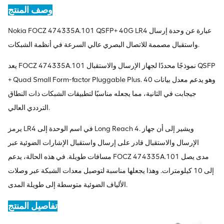
وصف المنتج
Nokia FOCZ 474335A.101 QSFP+ 40G LR4 عبارة عن وحدة إرسال
واستقبال مصممة للاتصال البصري عالي السرعة في أنظمة الشبكات.
يعد FOCZ 474335A.101 نموذجًا محددًا لجهاز الإرسال والاستقبال QSFP
+ Quad Small Form-factor Pluggable Plus. وهو يدعم معدل بيانات 40
جيجابت في الثانية، مما يجعله مناسبًا لتطبيقات الشبكات ذات النطاق
الترددي العالي.
يرمز LR4 في اسم الوحدة إلى Long Reach 4. ويشير إلى أن جهاز
الإرسال والاستقبال قادر على إرسال واستقبال الإشارات الضوئية عبر
مسافات طويلة. في هذه الحالة، يدعم FOCZ 474335A.101 مدى يصل
إلى 10 كيلومترات. وهذا يجعلها مناسبة لتوصيل معدات الشبكة عبر وصلات
الألياف الضوئية متوسطة إلى طويلة المدى.
تفاصيل المنتج