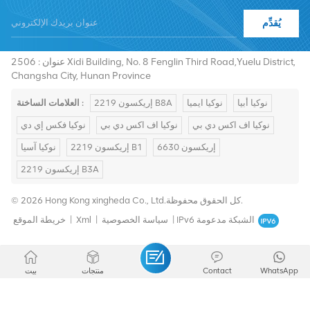
يُقدِّم
هاتف :
+8619376997331
summer@chinaxingheda.com
بريد إلكتروني :
عنوان : 2506 Xidi Building, No. 8 Fenglin Third Road,Yuelu District,
Changsha City, Hunan Province
نوكيا أبيا
نوكيا ايميا
إريكسون 2219 B8A
العلامات الساخنة :
نوكيا اف اكس دي بي
نوكيا اف اكس دي بي
نوكيا فكس إي دي
إريكسون 6630
إريكسون 2219 B1
نوكيا آسيا
إريكسون 2219 B3A
© 2026 Hong Kong xingheda Co., Ltd.كل الحقوق محفوظة.
IPv6 الشبكة مدعومة
|
سياسة الخصوصية
|
Xml
|
خريطة الموقع
WhatsApp
Contact
منتجات
بيت