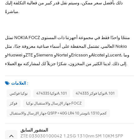
ذلك بأفضل سعر ممكن، وسيتم نقل قدر كبير من فعالية التكلفة إليك
مباشرةً.
تمثل NOKIA FOCZ منتجًا واحدًا فقط في مجموعة أجهزتنا ذات المستوى
العالمي. تشتمل المحفظة على أسماء صناعية معروفة جدًا، مثل Nokia
وHuawei وZTE وSiemens وNortel وEricsson وAlcatel وLucent، وما
إلى ذلك. لدينا الكثير من المخزون، شكرًا جزيلاً لك لمشاركته مع العملاء.
العلامات :
نوكيا فوكز 474335A.101
نوكيا 474335A.101
نوكيا فوكس
جهاز الإرسال والاستقبال نوكيا FOCZ
فوكز
جهاز الإرسال والاستقبال QSFP + 40G LR4 10 كجم 1310 نانومتر
المنشور السابق
ZTE 033030100042 1.25G 1310nm SM 10KM SFP