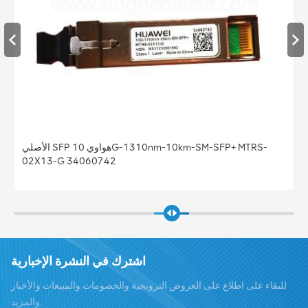
الأصلي SFP هواوي 10G-1310nm-10km-SM-SFP+ MTRS-
02X13-G 34060742
اشترك في النشرة الإخبارية
للبقاء على اطلاع على العروض الترويجية والخصومات والمبيعات والأخبار
والمزيد.