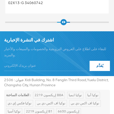
02X13-G 34060742
اشترك في النشرة الإخبارية
للبقاء على اطلاع على العروض الترويجية والخصومات والمبيعات والأخبار
والمزيد.
يُقدِّم
هاتف :
+8619376997331
summer@chinaxingheda.com
بريد إلكتروني :
عنوان : 2506 Xidi Building, No. 8 Fenglin Third Road,Yuelu District,
Changsha City, Hunan Province
نوكيا أبيا
نوكيا ايميا
إريكسون 2219 B8A
العلامات الساخنة :
نوكيا اف اكس دي بي
نوكيا اف اكس دي بي
نوكيا فكس إي دي
إريكسون 6630
إريكسون 2219 B1
نوكيا آسيا