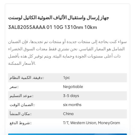
جهاز إرسال واستقبال الألياف الضوئية الكاتيل لوسنت
3AL82055AAAA 01 10G 1310nm 10km
سواء كنت بحاجة إلى منتجات جديدة أو منتجات تم تجديدها، فإن الضمان
الشامل هو المعيار القياسي. نحن نشتري فقط معدات السوق الخضراء
ذات أعلى مستويات الجودة وحماية البيئة. ويتم توفير كل هذه بأفضل
الأسعار الممكنة.
1pc
دقيقة. الكمية النظام::
Negotiable
سعر::
3-5 days
موعد التسليم::
six months
الضمان الوقت::
China
مكان المنشأ::
T/T, Western Union, MoneyGram
شروط الدفع::