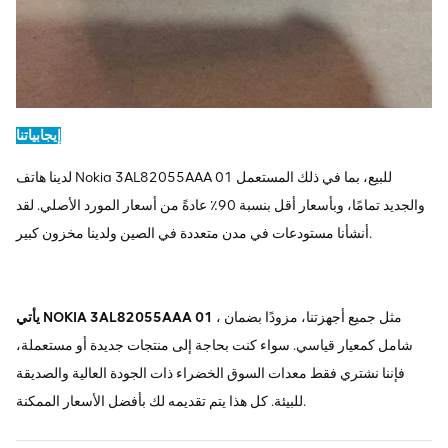
إيجابياتنا
لدينا هاتف Nokia 3AL82055AAA 01 للبيع، بما في ذلك المستعمل
والجديد تمامًا، وبأسعار أقل بنسبة 90٪ عادةً من أسعار المورد الأصلي. لقد
أنشأنا مستودعات في مدن متعددة في الصين ولدينا مخزون كبير.
، مثل جميع أجهزتنا، مزودًا بضمان
يأتي NOKIA 3AL82055AAA 01
شامل كمعيار قياسي. سواء كنت بحاجة إلى منتجات جديدة أو مستعملة،
فإننا نشتري فقط معدات السوق الخضراء ذات الجودة العالية والصديقة
للبيئة. كل هذا يتم تقديمه لك بأفضل الأسعار الممكنة.