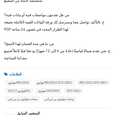
تسلسلية كاملة من المصنع.
س: هل تقدمون مواصفات فنية أو بيانات فنية؟
ج: بالتأكيد. تواصل معنا وسنرسل لك ورقة البيانات الفنية الكاملة بصيغة
PDF لهذا الطراز المحدد في غضون 24 ساعة.
س: ما هي مدة الضمان لهذا المنتج؟
ج: نحن نقدم ضمانًا قياسيًا (عادةً من 6 إلى 12 شهرًا) ودعمًا فنيًا كاملاً لجميع
معداتنا الصناعية.
العلامات :
RRU 5502 02312BSJ
هواوي RRU5502 02312BSJ
هواوي RRU5502
02312BSJ
هواوي DBS5900
هواوي 02312BSJ
وحدات هواوي بي تي إس
معدات هواوي بي تي إس
المنشور السابق