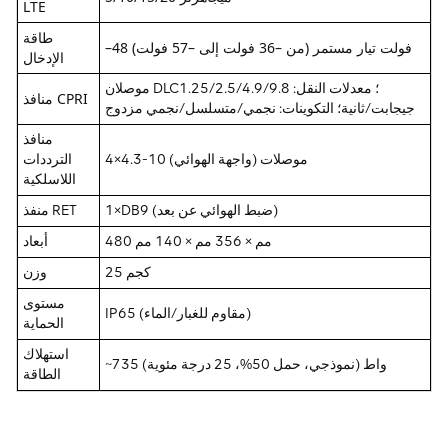
LTE
طاقة
–48 فولت تيار مستمر (من –36 فولت إلى –57 فولت)
الإدخال
موصلان DLC؛ معدلات النقل: 1.25/2.5/4.9/9.8
منافذ CPRI
جيجابت/ثانية؛ التكوينات: نجمي/متسلسل/نجمي مزدوج
منافذ
4×4.3-10 موصلات (واجهة الهوائي)
الترددات
اللاسلكية
1×DB9 (ضبط الهوائي عن بعد)
منفذ RET
480 مم × 356 مم × 140 مم
أبعاد
25 كجم
وزن
مستوى
IP65 (مقاوم للغبار/الماء)
الحماية
استهلاك
~735 واط (نموذجي، حمل 50%، 25 درجة مئوية)
الطاقة