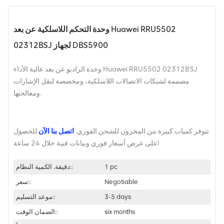
وحدة التحكم اللاسلكية عن بعد Huawei RRU5502
02312BSJ لجهاز DBS5900
وحدة الراديو عن بعد عالية الأداء Huawei RRU5502 02312BSJ
مصممة لشبكات الاتصالات اللاسلكية، ومخصصة لنقل الإشارات
ومعالجتها.
تتوفر كميات كبيرة من المخزون للشحن الفوري.
اتصل بنا الآن
للحصول
على عرض أسعار فوري وبيانات فنية خلال 24 ساعة!
1 pc
دقيقة. الكمية النظام::
Negotiable
سعر::
3-5 days
موعد التسليم::
six months
الضمان الوقت::