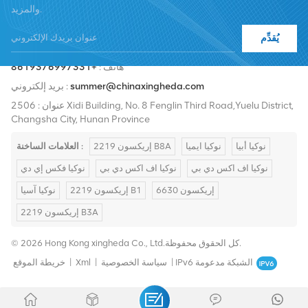
والمزيد.
يُقدِّم
هاتف :
+8619376997331
summer@chinaxingheda.com
بريد إلكتروني :
عنوان : 2506 Xidi Building, No. 8 Fenglin Third Road,Yuelu District,
Changsha City, Hunan Province
نوكيا أبيا
نوكيا ايميا
إريكسون 2219 B8A
العلامات الساخنة :
نوكيا اف اكس دي بي
نوكيا اف اكس دي بي
نوكيا فكس إي دي
إريكسون 6630
إريكسون 2219 B1
نوكيا آسيا
إريكسون 2219 B3A
© 2026 Hong Kong xingheda Co., Ltd.كل الحقوق محفوظة.
IPv6 الشبكة مدعومة
|
سياسة الخصوصية
|
Xml
|
خريطة الموقع