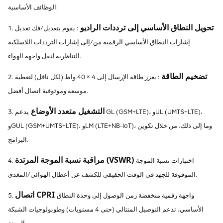
الوظائف الأساسية:
تحويل النطاق الأساسي إلى ترددات الراديو
: يقوم بتعديل/فك تعديل
1.
إشارات النطاق الأساسي الرقمية من/إلى إشارات الترددات اللاسلكية
التناظرية لنقل واجهة الهواء.
تضخيم الطاقة
: يعزز طاقة الإرسال إلى 4 × 40 واط (لكل ناقل) لتغطية
2.
موسعة وموثوقية اتصال أفضل.
التشغيل متعدد الأوضاع
يدعم GL (GSM+LTE)، وUL (UMTS+LTE)،
3.
وGUL (GSM+UMTS+LTE)، وLM (LTE+NB-IoT)، وما إلى ذلك، من خلال تكوين
البرامج.
مراقبة نسبة الموجة المرتدة (VSWR)
اختبارات نسبة الموجة
4.
الموقوفة للجهد في الوقت الحقيقي للكشف عن أعطال الهوائي/المغذي.
اتصال CPRI
واجهة رقمية منخفضة زمن الوصول إلى وحدة النطاق
5.
الأساسي، تدعم التوصيل المتتالي (حتى 4 مستويات) وطوبولوجيات الشبكة