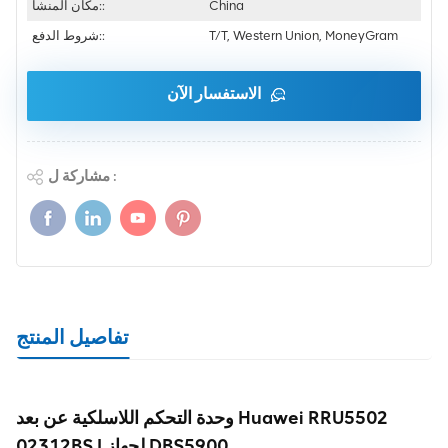
China
مكان المنشأ::
T/T, Western Union, MoneyGram
شروط الدفع::
الاستفسار الآن
مشاركة ل :
تفاصيل المنتج
وحدة التحكم اللاسلكية عن بعد Huawei RRU5502
02312BSJ لجهاز DBS5900