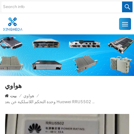
هواوي
/
هواوي
/
بيت
وحدة التحكم اللاسلكية عن بعد Huawei RRU5502 02312BSJ لجهاز DBS5900