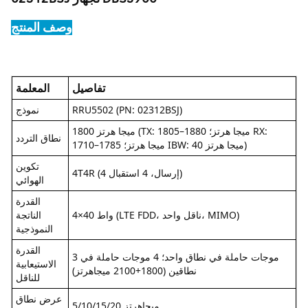
وصف المنتج
تفاصيل
المعلمة
RRU5502 (PN: 02312BSJ)
نموذج
1800 ميجا هرتز (TX: 1805–1880 ميجا هرتز؛ RX:
نطاق التردد
1710–1785 ميجا هرتز؛ IBW: 40 ميجا هرتز)
تكوين
4T4R (4 إرسال، 4 استقبال)
الهوائي
القدرة
4×40 واط (LTE FDD، ناقل واحد، MIMO)
الناتجة
النموذجية
القدرة
3 موجات حاملة في نطاق واحد؛ 4 موجات حاملة في
الاستيعابية
نطاقين (1800+2100 ميجاهرتز)
للناقل
عرض نطاق
5/10/15/20 ميجاهرتز