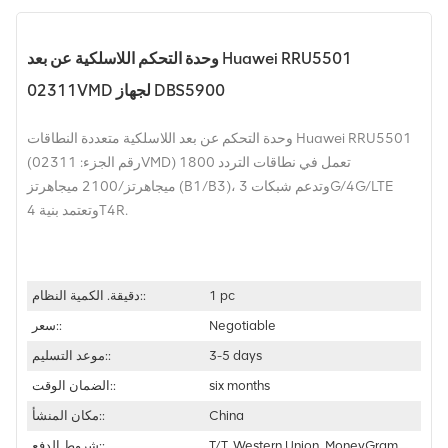
وحدة التحكم اللاسلكية عن بعد Huawei RRU5501
02311VMD لجهاز DBS5900
وحدة التحكم عن بعد اللاسلكية متعددة النطاقات Huawei RRU5501
(رقم الجزء: 02311VMD) تعمل في نطاقات التردد 1800
ميجاهرتز/2100 ميجاهرتز (B1/B3)، وتدعم شبكات 3G/4G/LTE
وتعتمد بنية 4T4R.
1 pc
دقيقة. الكمية النظام::
Negotiable
سعر::
3-5 days
موعد التسليم::
six months
الضمان الوقت::
China
مكان المنشأ::
T/T, Western Union, MoneyGram
شروط الدفع::