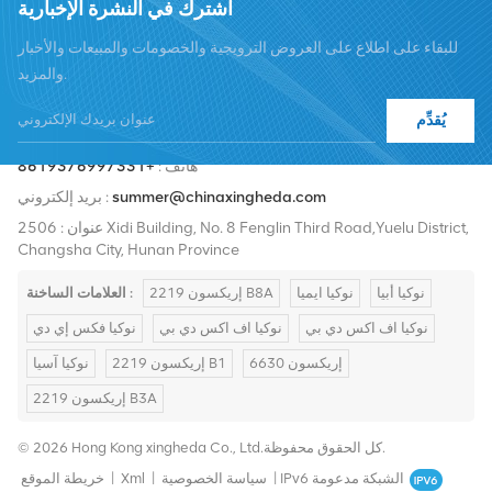
اشترك في النشرة الإخبارية
للبقاء على اطلاع على العروض الترويجية والخصومات والمبيعات والأخبار
والمزيد.
يُقدِّم
هاتف :
+8619376997331
summer@chinaxingheda.com
بريد إلكتروني :
عنوان : 2506 Xidi Building, No. 8 Fenglin Third Road,Yuelu District,
Changsha City, Hunan Province
نوكيا أبيا
نوكيا ايميا
إريكسون 2219 B8A
العلامات الساخنة :
نوكيا اف اكس دي بي
نوكيا اف اكس دي بي
نوكيا فكس إي دي
إريكسون 6630
إريكسون 2219 B1
نوكيا آسيا
إريكسون 2219 B3A
© 2026 Hong Kong xingheda Co., Ltd.كل الحقوق محفوظة.
IPv6 الشبكة مدعومة
|
سياسة الخصوصية
|
Xml
|
خريطة الموقع