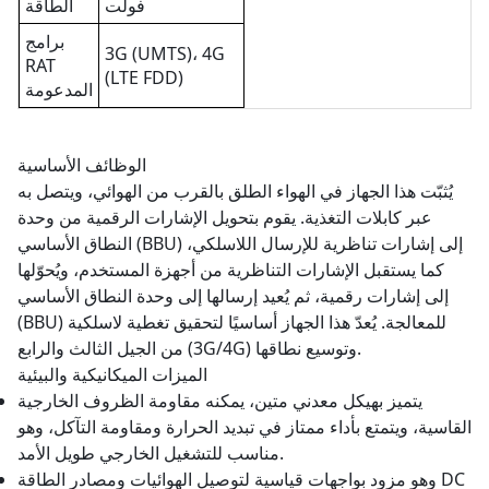
فولت
الطاقة
برامج
3G (UMTS)، 4G
RAT
(LTE FDD)
المدعومة
الوظائف الأساسية
يُثبّت هذا الجهاز في الهواء الطلق بالقرب من الهوائي، ويتصل به
عبر كابلات التغذية. يقوم بتحويل الإشارات الرقمية من وحدة
النطاق الأساسي (BBU) إلى إشارات تناظرية للإرسال اللاسلكي،
كما يستقبل الإشارات التناظرية من أجهزة المستخدم، ويُحوّلها
إلى إشارات رقمية، ثم يُعيد إرسالها إلى وحدة النطاق الأساسي
(BBU) للمعالجة. يُعدّ هذا الجهاز أساسيًا لتحقيق تغطية لاسلكية
من الجيل الثالث والرابع (3G/4G) وتوسيع نطاقها.
الميزات الميكانيكية والبيئية
يتميز بهيكل معدني متين، يمكنه مقاومة الظروف الخارجية
القاسية، ويتمتع بأداء ممتاز في تبديد الحرارة ومقاومة التآكل، وهو
مناسب للتشغيل الخارجي طويل الأمد.
وهو مزود بواجهات قياسية لتوصيل الهوائيات ومصادر الطاقة DC