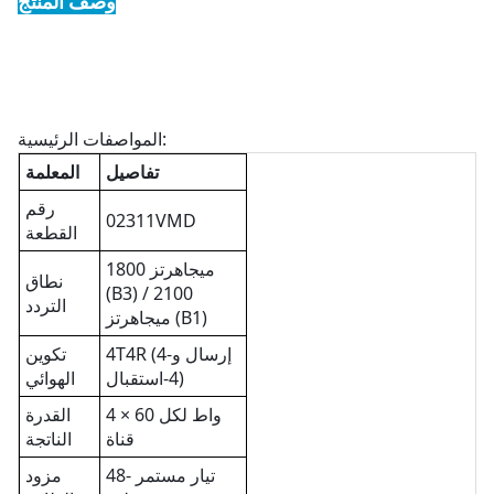
وصف المنتج
المواصفات الرئيسية:
تفاصيل
المعلمة
رقم
02311VMD
القطعة
1800 ميجاهرتز
نطاق
(B3) / 2100
التردد
ميجاهرتز (B1)
4T4R (4-إرسال و
تكوين
4-استقبال)
الهوائي
4 × 60 واط لكل
القدرة
قناة
الناتجة
تيار مستمر -48
مزود