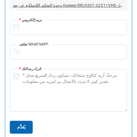
وحدة التحكم اللاسلكية عن بعد Huawei RRU5501 02311VMD لجهاز DBS5900
بريد إلكتروني:
*
هاتف/WHATSAPP:
اترك رسالتك:
*
يُقدِّم