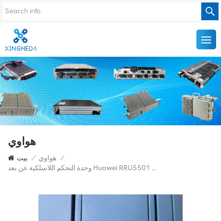
هواوي
/
هواوي
/
بيت
وحدة التحكم اللاسلكية عن بعد Huawei RRU5501 02311VMD لجهاز DBS5900