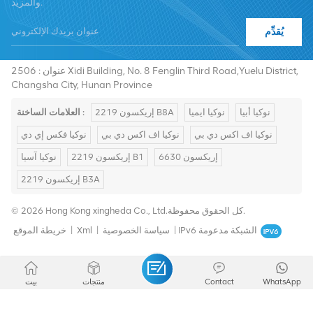
والمزيد.
يُقدِّم
هاتف :
+8619376997331
summer@chinaxingheda.com
بريد إلكتروني :
عنوان : 2506 Xidi Building, No. 8 Fenglin Third Road,Yuelu District,
Changsha City, Hunan Province
نوكيا أبيا
نوكيا ايميا
إريكسون 2219 B8A
العلامات الساخنة :
نوكيا اف اكس دي بي
نوكيا اف اكس دي بي
نوكيا فكس إي دي
إريكسون 6630
إريكسون 2219 B1
نوكيا آسيا
إريكسون 2219 B3A
© 2026 Hong Kong xingheda Co., Ltd.كل الحقوق محفوظة.
IPv6 الشبكة مدعومة
|
سياسة الخصوصية
|
Xml
|
خريطة الموقع
WhatsApp
Contact
منتجات
بيت