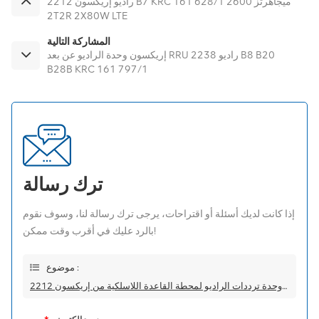
راديو إريكسون 2212 B7 KRC 161 628/1 2600 ميجاهرتز
2T2R 2X80W LTE
المشاركة التالية
إريكسون وحدة الراديو عن بعد RRU راديو 2238 B8 B20
B28B KRC 161 797/1
ترك رسالة
إذا كانت لديك أسئلة أو اقتراحات، يرجى ترك رسالة لنا، وسوف نقوم
بالرد عليك في أقرب وقت ممكن!
موضوع :
وحدة ترددات الراديو لمحطة القاعدة اللاسلكية من إريكسون 2212 B1 KRC 161 624/1