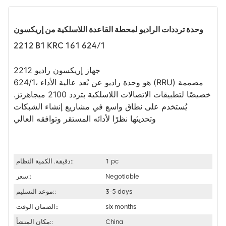
وحدة ترددات الراديو لمحطة القاعدة اللاسلكية من إريكسون
2212 B1 KRC 161 624/1
جهاز إريكسون راديو 2212 B1، برقم القطعة KRC 161
624/1، هو وحدة راديو عن بُعد عالية الأداء (RRU) مصممة
خصيصًا لتطبيقات الاتصالات اللاسلكية بتردد 2100 ميجاهرتز.
يُستخدم على نطاق واسع في مشاريع إنشاء الشبكات
وتحديثها نظرًا لأدائه المستقر وتوافقه العالي.
1 pc
دقيقة. الكمية النظام::
Negotiable
سعر::
3-5 days
موعد التسليم::
six months
الضمان الوقت::
China
مكان المنشأ::