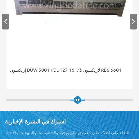
إريكسون DUW 3001 KDU127 161/3 لإريكسون RBS 6601
اشترك في النشرة الإخبارية
للبقاء على اطلاع على العروض الترويجية والخصومات والمبيعات والأخبار