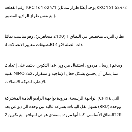
رقم القطعة: KRC 161 624/1 (يوجد أيضًا طراز مماثل KRC 161 624/2
مع نفس طراز الراديو المطبق).
نطاق التردد: متخصص في النطاق 1 (2100 ميجاهرتز)، وهو مناسب تمامًا
لتطبيقات معايير الاتصالات 3G و 4G ذات الصلة.
التكوين: يعتمد على إعداد 2T2R (إرسال مزدوج، استقبال مزدوج) ويدعم
تقنية MIMO 2x2، مما يمكن أن يحسن بشكل فعال الإنتاجية واستقرار
الإشارة لشبكة الاتصالات.
الواجهة الرئيسية: مزودة بواجهة الراديو العامة المشتركة (CPRI)، التي
تسهل نقل البيانات بسرعة عالية بين وحدة الراديو عن بعد (RRU) ووحدة
النطاق الأساسي. كما أنها مزودة بمنفذي هوائي لتتوافق مع تكوين 2T2R.