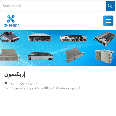
إريكسون
/
إريكسون
/
بيت
وحدة ترددات الراديو لمحطة القاعدة اللاسلكية من إريكسون 2212 B1 KRC 161 624/1